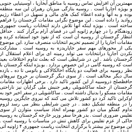
همترین آن افزایش تماس روسیه با مناطق آبخازیا ، اوسیتیایی جنوبی
 بویژه آجاریا است . روسیه بتازگی میزبان رهبران این سه منطقه
وده و به آنها وعده اعطاء کمک های مالی و تسهیل در اعطاء رژیم
وادید را داده است . این موضوع نگرانی مقامات گرجستان را فراهم
اخته است . بویژه اینکه آنها تلاش دارند انتخابات ریاست جمهوری
ودهنگام را در چهارم ژانویه آتی در فضای آرام برگزار کنند . حداقل
نتظار گرجستان از روسیه آن است که از نفوذ خود استفاده کرده و
قامات آجاریا را از تصمیم تحریم انتخابات منصرف سازد .این موضوع
کی از محورهای مهم سفر جاپاریدزه به روسیه است . مشارکت
کردن آجاریا درانتخابات می تواند رمینه ای برای اعلام استقلال از
رجستان باشد . این در شرایطی است که بعلت تداوم اختلافات بعید
ست که روسیه گامی در این خصوص بردارد . بو.یژه اینکه گرجستان با
ظر روسیه برای فعالیت دو پایگاه آخالکالاکی و باتومی تا ده ـ بازده
ال دیگر مخالف است . از سوی دیگر گرجستان بر خروج نیروهای
افظصلح ذروسییه از این کشور تاکید دارد . برخی اظهارات مقامات
رجستان از جمله ساکاشویلی رهبر جنبش ملی گرایان نیز ناراحتی
قامات مسکو را بدنبال داشته است . ساکاشویلی در سفر اخیر خود به
وکراین تاکید کرد دو کشور تلاش می کنند که نیروی جایگزین روسیه
ا در منطقه تشکیل دهند . در چنین شرایطی بنظر می رسد لزوم
داوم گفتگو میان دو کشور بهمراه اتخاذ سیاست متوازن از سوی
فلیس ضروری است . بدر هرحا سفر وزیر خارجه گرجستان به روسیه
اکی از عزم تفلیس برای کاهش تنش در مناسبات با روسیه است .
این موضوع نیز بیشتر با برگزاری انتخابت ریاست جمهوری ۴ ژاونیه آتی
و انتابات پارلمانی ۲۵ ژانویه آتی مرتبط است . از سوی دیگر با توجه به