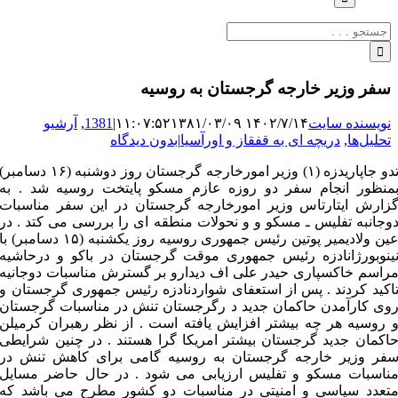
جستجو
برای:
سفر وزیر خارجه گرجستان به روسیه
نویسنده سایت
۱۴۰۲/۷/۱۴ ۱۱:۰۷:۵۲
۱۳۸۱/۰۳/۰۹
|
1381
,
آرشیو
تحلیل‌ها
,
دریچه ای به قفقاز و اورآسیا
|
بدون دیدگاه
تدو جاپاریدزه (۱) وزیر امورخارجه گرجستان روز دوشنبه (۱۶ دسامبر)
منظور انجام سفر دو روزه عازم مسکو پایتخت روسیه شد . به
زارش ایتارتاس وزیر امورخارجه گرجستان در این سفر مناسبات
وجانبه تفلیس ـ مسکو و و نحولات منطقه ای را بررسی می کتد . در
عین ولادیمیر پوتین رئیس جمهوری روسیه روز یکشنبه (۱۵ دسامبر) با
ینوبورژانادزه رئیس جمهوری موقت گرجستان در باکو و درحاشیه
راسم خاکسپاری حیدر علی اف دیدارو بر گسترش مناسبات دوجانیه
اکید کردند . پس از استعفای شواردنادزه رئیس جمهوری گرجستان و
وی کارآمدن حاکمان جدید د رگرجستان تنش در مناسبات گرجستان
 روسیه هر چه بیشتر افزایش یافته است . از نظر رهبران کرمیلن
اکمان جدید گرجستان بیشتر امریکا گرا هستند . در چنین شرایطی
فر وزیر خارجه گرجستان به روسیه گامی برای کاهش تنش در
ناسبات مسکو و تفلیس ارزیابی می شود . در حال حاضر مسایل
تعدد سیاسی و امنیتی در مناسبات دو کشور مطرح می باشد که