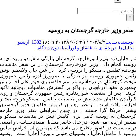
جستجو
برای:
سفر وزیر خارجه گرجستان به روسیه
نویسنده سایت
۱۴۰۲/۸/۷ ۱۸:۰۹:۴۰
۱۳۸۲/۰۶/۲۹
|
1382
,
آرشیو
تحلیل‌ها
,
دریچه ای به قفقاز و اورآسیا
|
بدون دیدگاه
دو جاپاریدزه وزیر امورخارجه گرجستان بتازگی سفر دو روزه ای به
وسیه انجام داد . وزیر امورخارجه گرجستان در این سفر مناسبات
وجانبه تفلیس ـ مسکو را بررسی کرد . در عین حال ولادیمیر پوتین
ئیس جمهوری روسیه نیز بتازگی با نینوبورژانادزه رئیس جمهوری
وقت گرجستان در درحاشیه مراسم خاکسپاری حیدر علی اف رئیس
مهوری فقید آذربایجان در باکو بر گسترش مناسبات دوجانیه تاکید
ردند . پس از استعفای شواردنادزه رئیس جمهوری گرجستان و روی
ارآمدن حاکمان جدید تنش در مناسبات تفلیس ـ مسکو هر چه بیشتر
فزایش یافته است . از نظر رهبران کرمیلن حاکمان جدید گرجستان
یشتر امریکا گرا هستند . در چنین شرایطی سفر وزیر خارجه
رجستان به روسیه گامی برای کاهش تنش در مناسبات مسکو و
فلیس ارزیابی می شود . در حال حاضر مسایل متعدد سیاسی و امنیتی
ر مناسبات دو کشور مطرح می باشد که مهمترین آن افزایش تماس
وسیه با مناطق آبخازیا ، اوسیتیای جنوبی و بویژه آجاریا است . روسیه