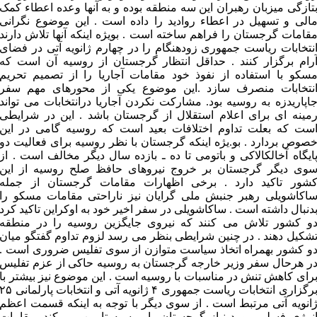
تازگی میزبان رهبران این سه منطقه بوده و به آنها وعده اعطاء کمک
الی و تسهیل در اعطاء روادید را داده است . این موضوع نگرانی
قامات گرجستان را فراهم ساخته است . بویژه اینکه آنها تلاش دارند
نتخابات ریاست جمهوری زودهنگام را در چهارم ژانویه آتی در فضای
رام برگزار کنند . حداقل انتظار گرجستان از روسیه آن است که
سکو با استفاده از نفوذ خود مقامات آجاریا را از تصمیم تحریم
نتخابات منصرف سازد .این موضوع یکی از محورهای مهم سفر
اپاریدزه به روسیه بود. مشارکت نکردن آجاریا درانتخابات می تواند
مینه ای برای اعلام استقلال از گرجستان باشد . این در شرایطی
ست که بعلت تداوم اختلافات بعید است که روسیه گامی در این
صوص بردارد . بو.یژه اینکه گرجستان با نظر روسیه برای فعالیت دو
ایگاه آخالکالاکی و باتومی تا ده ـ بازده سال دیگر مخالف است . از
وی دیگر گرجستان بر خروج نیروهای حافظ صلح روسیه از این
شور تاکید دارد . برخی اظهارات مقامات گرجستان از جمله
اکاشویلی رهبر جنبش ملی گرایان نیز ناراحتی مقامات مسکو را
دنبال داشته است . ساکاشویلی در سفر اخیر خود به اوکراین تاکید کرد
و کشور تلاش می کنند که نیروی جایگزین روسیه را در منطقه
شکیل دهند . در چنین شرایطی بنظر می رسد لزوم تداوم گفتگو میان
و کشور بهمراه اتخاذ سیاست متوازن از سوی تفلیس ضروری است .
ر هرحال سفر وزیر خارجه گرجستان به روسیه حاکی از عزم تفلیس
رای کاهش تنش در مناسبات با روسیه است . این موضوع نیز بیشتر با
برگزاری انتخابات ریاست جمهوری ۴ ژانویه آتی و انتخابات پارلمانی 
انویه آتی مرتبط است . از سوی دیگر با توجه به اینکه قسمت اعظم
نرژی فسلی مورد نیاز گرجستان را روسیه تامین می کند .مقامات