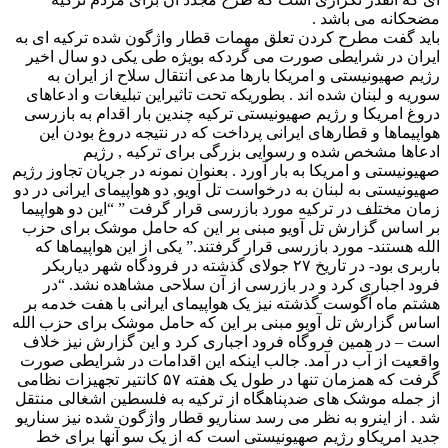
مضحکانه می باشد .
باید گفت مطرح کردن تعلق مهمات قطار واژگون شده ترکیه ای به
ایران در شرایطی صورت می گردکه بویژه طی یکی دو سال اخیر
رژیم صهیونیستی و امریکا بارها مدعی انتقال سلاح از ایران به
سوریه و لبنان شده اند . بطوریکه تحت تاثیراین تبلیغات و ادعاهای
دروغ امریکا و رژیم صهیونیستی ترکیه چندین بار اقدام به بازرسی
هواپیماها و قطارهای ایرانی پرداخت که در نتیجه دروغ بودن این
ادعاها مشخص شده و رسوایی بزرگی برای ترکیه , رژیم
صهیونیستی و امریکا به بار آورد . بعنوان نمونه در جریان تجاوز رژیم
صهیونیستی به لبنان به درخواست تل آویو, دو هواپیمای ایرانی در دو
زمان مختلف در ترکیه مورد بازرسی قرار گرفت ” “این دو هواپیما
بر اساس گزارش تل آویو مبنی بر این که حامل موشک برای حزب
الله هستند- مورد بازرسی قرار گرفتند.” یکی از این هواپیماها که
باربری بود- در تاریخ ۲۷ جولای گذشته در فرودگاه شهر دیاربکر
فرود اجباری کرد و در بازرسی از آن سلاحی مشاهده نشد. “در
هشتم ماه آگوست گذشته نیز یک هواپیمای ایرانی با هفت خدمه بر
اساس گزارش تل آویو مبنی بر این که حامل موشک برای حزب الله
است – در همین فروگاه فرود اجباری کرد و این گزارش نیز خلاف
واقعیت از آب در آمد. جالب اینکه این اقدامات در شرایطی صورت
گرفت که همزمان تنها در طول یک هفته ۵۷ کانتیر تجهیزات نظامی
از جمله موشک های ضدپناهگاه از ترکیه به فلسطین اشغالی منتقل
شد . از اینرو به نظر می رسد سناریو قطار واژگون شده نیز سناریو
جدید امریکاو رژیم صهیونیستی است که از یک سو آنها برای خط