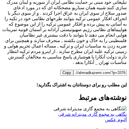
تبلیغاتی خود مبنی بر حمایت نظامی ایران از سوریه و لبنان مدرک
سازی کنند شبیه همان سناریو مضحکانه ای که در مورد ادعای
صدور سلاح از سوی ایران به عراق اجرا کردند . و از سوی دیگر با
انحراف افکار عمومی ترکیه بتوانند طرحهای نظامی خود در تکیه را
به آسانی به پیش برده و افکار عمومی ترکیه را از این موضوع که
هواپیماهای نظامی رژیم صهیونیستی آزادانه بر آسمان قونیه تمرینات
هوایی انجام می دهند تا بتوانند با دقت بیشتری غیر نظامیان
فلسطینی را به خاک و خون بکشند , منحرف سازند و همچنین برای
ضربه زدن به مناسبات ایران و ترکیه , مساله اعمال تحریم هوایی و
زمینی ترکیه علیه ایران مطرح سازند . از اینرو مردم ترکیه انتظار
دارند دولت آنکارا با هوشیاری پاسخ مناسبی به مخالفان گسترش
مناسبات تهران _ آنکارا بدهد .
Copy
این مطلب رو برای دوستانتان به اشتراک بگذارید!
WhatsApp
Facebook
Telegram
LinkedIn
X
ایمیل
نوشته‌‌های مرتبط
نگاهی به مجمع گازی مدیترانه شرقی
آلبوم عکس