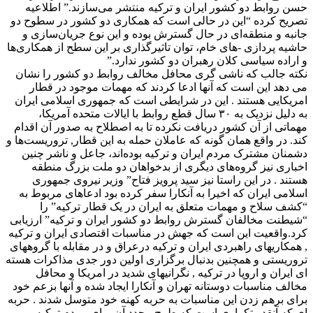
حسن روابط دو کشور ایران و ترکیه منتشر می‌سازند.” اطلاعیه
تصریح کرده “این در حالی است که همکاری دو کشور در سطوح دو
جانبه و منطقه‌ای در حال گسترش بوده و این نوع جریان‌سازی و
حاشیه پردازی -های خام، توان تاثیرگذاری بر این سطح از همکاری‌ها
و اراده سیاسی کلان رهبران دو کشور ندارد.”
نکته جالب که ناشی گری محافل مخالف روابط دو کشور را نشان
می دهد این است که آنها ادعا کردند که مهمات موجود در قطار
امریکایی هستند . این در شرایطی است که جمهوری اسلامی ایران
به دلیل نزدیک به ۳۰ سال قطع روابط با ایالات متحده آمریکا،
مهماتی از آن کشور دریافت نکرده تا به اصطلاح به صدور آن اقدام
کند. در واقع همان گونه که عاملان حمله به این قطار, تروریست‌ها و
دشمنان مشترک مردم ایران و ترکیه بوده‌اند، جاعل و ناشر چنین
اخباری نیز گروه‌های دیگری از بدخواهان دو ملت بزرگ منطقه
هستند . در این راستا نیز سید پرویز فتاح” وزیر نیروی جمهوری
اسلامی ایران که اخیرا به آنکارا سفر کرده بود ادعاهای مربوط به
“کشف سلاح و مهمات متعلق به ایران در یک قطار ترکیه” را
“شیطنت مخالفان گسترش روابط دو کشور ایران و ترکیه” ارزیابی
کرد.واقعیت این است که جهش در مناسبات اقتصادی ایران و ترکیه
, همکاریهای راهبردی ایران و ترکیه درعراق و در مقابله با گروههای
تروریستی و همچنین بدنبال برگزاری اولین دور جدی مذاکرات هسته
ای ایران و اروپا در ترکیه , نگرانیهای شدید در امریکا و محافل
مخالف مناسبات دوستانه تهران و آنکارا ایجاد شده و آنها بزعم خود
برای برهم زدن این مناسبات به حربه کهنه خود متوسل شدند . حربه
ای که آنقدر تکراری است که طرح مجدد آن برای مردم ترکیه