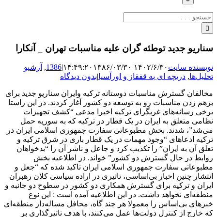
جستجو
برای:
سناریو جدید توطئه گران علیه مناسبات تهران _ آنکارا
نویسنده سایت
۱۴۰۲/۶/۳۰ ۱۴:۴۹:۲۰
۱۳۸۶/۰۳/۳۰
|
1386
,
آرشیو
تحلیل‌ها
,
دریچه ای به قفقاز و اورآسیا
|
بدون دیدگاه
مخالفان گسترش مناسبات دوستانه ترکیه وایران سناریو جدید برای
برهم زدن مناسبات رو به توسعه دو کشور آغاز کردند. در این راستا
برخی رسانه‌های غربگرای ترکیه اخیرا مدعی “کشف تجهیزات
نظامی متعلق به ایران در یک قطار در ترکیه که به سوریه حمل
می‌شد”، شدند. بخش مطبوعاتی سفارت جمهوری اسلامی ایران در
ترکیه ادعاهای “وجود مهمات در یک قطار باری در شرق ترکیه و
تعلق آن به ایران” را تکذیب کرد و جاعل و ناشر آن را “بدخواهان
روابط در حال گسترش دو کشور” خواند. در اطلاعیه بخش
مطبوعاتی سفارت جمهوری اسلامی ایران تاکید شده که “جعل و
انتشار چنین اخبار بی‌اساسی، تاثیری در اراده سیاسی کلان رهبران
ایران و ترکیه برای گسترش همکاری دو کشور در سطوح دو جانبه و
منطقه‌ای نخواهد داشت. در این اطلاعیه آمده است : این نوع
خبرهای بی‌اساس را معمولا هر چند گاه، محافل مساله‌دار منطقه‌ای
که خارج از کنترل دولت‌ها عمل می‌کنند، با هدف تاثیرگذاری بر