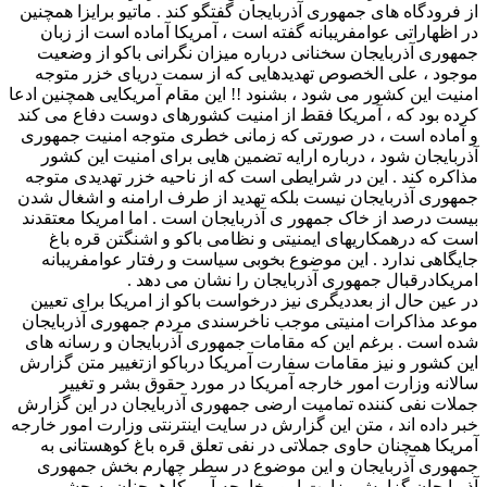
از فرودگاه های جمهوری آذربایجان گفتگو کند . ماتیو برایزا همچنین
در اظهاراتی عوامفریبانه گفته است ، آمریکا آماده است از زبان
جمهوری آذربایجان سخنانی درباره میزان نگرانی باکو از وضعیت
موجود ، علی الخصوص تهدیدهایی که از سمت دریای خزر متوجه
امنیت این کشور می شود ، بشنود !! این مقام آمریکایی همچنین ادعا
کرده بود که ، آمریکا فقط از امنیت کشورهای دوست دفاع می کند
و آماده است ، در صورتی که زمانی خطری متوجه امنیت جمهوری
آذربایجان شود ، درباره ارایه تضمین هایی برای امنیت این کشور
مذاکره کند . این در شرایطی است که از ناحیه خزر تهدیدی متوجه
جمهوری آذربایجان نیست بلکه تهدید از طرف ارامنه و اشغال شدن
بیست درصد از خاک جمهور ی آذربایجان است . اما امریکا معتقدند
است که درهمکاریهای ایمنیتی و نظامی باکو و اشنگتن قره باغ
جایگاهی ندارد . این موضوع بخوبی سیاست و رفتار عوامفریبانه
امریکادرقبال جمهوری آذربایجان را نشان می دهد .
در عین حال از بعددیگری نیز درخواست باکو از امریکا برای تعیین
موعد مذاکرات امنیتی موجب ناخرسندی مردم جمهوری آذربایجان
شده است . برغم این که مقامات جمهوری آذربایجان و رسانه های
این کشور و نیز مقامات سفارت آمریکا درباکو ازتغییر متن گزارش
سالانه وزارت امور خارجه آمریکا در مورد حقوق بشر و تغییر
جملات نفی کننده تمامیت ارضی جمهوری آذربایجان در این گزارش
خبر داده اند ، متن این گزارش در سایت اینترنتی وزارت امور خارجه
آمریکا همچنان حاوی جملاتی در نفی تعلق قره باغ کوهستانی به
جمهوری آذربایجان و این موضوع در سطر چهارم بخش جمهوری
آذربایجان گزارش وزارت امور خارجه آمریکا همچنان به چشم می