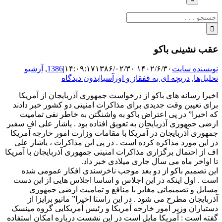
جستجو
برای:
عقب نشینی باکو
نویسنده سایت
۱۴۰۲/۶/۳۰ ۱۴:۰۹:۱۷
۱۳۸۶/۰۲/۳۰
|
1386
,
آرشیو
تحلیل‌ها
,
دریچه ای به قفقاز و اورآسیا
|
بدون دیدگاه
اخیرا رسانه های باکو از درخواست جمهوری آذربایجان از آمریکا
برای تعیین وقت جدیدی برای مذاکرات امنیتی دو کشور خبر دادند
که اخیرا” در پی اعتراض باکو به واشنگتن به خاطر نفی تمامیت
ارضی جمهوری آذربایجان به تعویق افتاده بود . یاشار علی اف سفیر
جمهوری آذربایجان در آمریکا با مقامات وزارت امور خارجه آمریکا
در این مورد مذاکره کرده است . در پی این مذاکرات ، یاشار علی
اف از احتمال برگزاری مذاکرات امنیتی جمهوری آذربایجان با آمریکا
تا اواخر ماه می سال جاری میلادی خبر داد.
این تصمیم باکو از دو بعد موجب ناخرسندی افکار عمومی شده
است . اول اینکه در این اجلاس و اساسا اجلاس هایی از این دست
مسایل و تصمیماتی مغایر با منافع و تمامیت ارضی جمهوری
آذربایجان مطرح می شود . در این راستا اخیرا” ماتیو برایزا از
دستیاران وزیر امور خارجه آمریکا و رئیس آمریکایی گروه مینسک
گفته است : آمریکا مایل است در این نشست درباره امکان استفاده