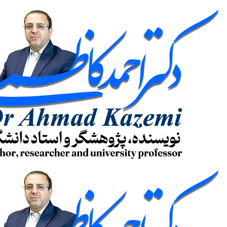
پرش
به
محتوا