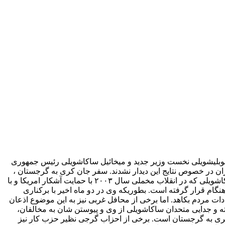
ذ این حزب ، در تفلیس با گریگول مگالوبلیشویلی نخست وزیر جدید و میخائیل ساکاشویلی رئیس جمهوری
ان در خصوص نتایج این دیدار نشدند. سفر جان کری به گرجستان ،
درشرایطی صورت گرفت است که دولت میخائیل ساکاشویلی از لحاظ داخلی و بین المللی در موقعیت بسیار ضعیفی قرار گرفته است. ساکاشویلی که در انقلاب مخملی سال ۲۰۰۳ با حمایت آشکار امریکا و با
گام قرار گرفته است. بطوریکه وی در دو ماه اخیر با برکناری
ات مردم بکاهد. اما برخی از محافل غربی نیز به این موضوع اذعان
ته و جدایی متحدان ساکاشویلی از وی و پیوستن شان به مخالفان،
کری به گرجستان است. برخی از احزاب گرجی نظیر حزب کار نیز