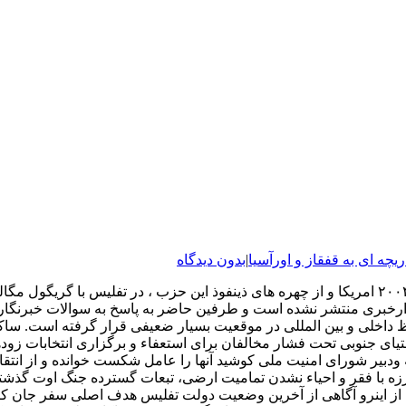
ریچه ای به قفقاز و اورآسیا
|
بدون دیدگاه
” جان کری” نامزد دموکرات ها برای انتخابات ریاست جمهوری سال ۲۰۰۴ امریکا و از چهره های ذینفو
یدارخبری منتشر نشده است و طرفین حاضر به پاسخ به سوالات خبرنگار
ای جنوبی تحت فشار مخالفان برای استعفاء و برگزاری انتخابات زودهن
دبیر شورای امنیت ملی کوشید آنها را عامل شکست خوانده و از انتقاد
مبارزه با فقر و احیاء نشدن تمامیت ارضی، تبعات گسترده جنگ اوت گذش
. از اینرو آگاهی از آخرین وضعیت دولت تفلیس هدف اصلی سفر جان 