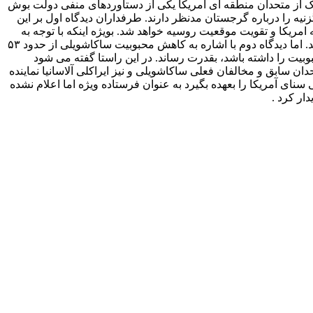
ک از متحدان منطقه ای امریکا یکی از دستاوردهای منفی دولت بوش
نیه را درباره گرجستان مدنظر دارند. طرفداران دیدگاه اول بر این
ریکا و تقویت موقعیت روسیه خواهد شد. بویژه اینکه با توجه به
شخصیت جنجالی ساکاشویلی ، سقوط وی از قدرت می تواند به افشاگری در مورد تحریکات و نقش واشنگتن در جنگ اوستیای جنوبی بینجامد. اما دیدگاه دوم با اشاره به کاهش محبوبیت ساکاشویلی از حدود ۵۳
ن قابل قبولی از محبوبیت را داشته باشد، بقدرت رساند. در این راستا گفته می شود
ان سابق و مخالفان فعلی ساکاشویلی و نیز ایراکلی آلاسانیا نماینده
سد”جان کری” که قرار است از اوایل سال ۲۰۰۹ ریاست کمیته روابط خارجی سنای آمریکا را بعهده بگیرد به عنوان فرستاده ویژه اما اعلام نشده
ار کرد .