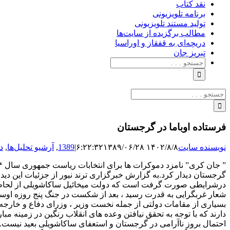
نقد کتاب
برنامه‌ تلویزیونی
تولید مستند تلویزیونی
مطالب برگزیده از سایت‌ها
دریچه‌ای به قفقاز و اوراسیا
تبریزِ جان
جستجو
برای:
جستجو
برای:
فرستاده اوباما در گرجستان
نویسنده سایت
۱۴۰۲/۸/۸ ۶:۲۲:۳۲
۱۳۸۹/۰۶/۲۸
|
1389
,
آرشیو تحلیل‌ها
,
د
گرجستان دیدار کرد.به گزارش خبرگزاری ترند نیور از جزئیات این د
شعار غربگرایی به قدرت رسید ، بعد از شکست در جنگ پنج روزه اوستی
بسیاری از مقامات دولتی از جمله نخست وزیر ، وزرای دفاع و خارجه و
دارند که با توجه به تحقق نیافتن وعده های انقلاب رنگین در زمینه 
احتمال بروز ناآرامی در گرجستان و استعفای ساکاشویلی بعید نیست