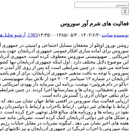
جستجو
برای:
فعالیت های شرم آور سوروس
نویسنده سایت
۱۴۰۲/۶/۳۰ ۱۳:۳۵:۰۰
۱۳۸۵/۰۵/۳۰
|
1385
,
آرشیو تحلیل‌ها
روشن نوروز اوغلو از محققان مسایل اجتماعی و امنیتی در جمهوری آ
سوروس برای آماده سازی افکارعمومی جمهوری آذربایجان جهت پذیرش بر
امریکایی _ صهیونیستی سوروس معطوف کرده است. جمهوری آذربایجان
این موضوع دلایل مختلف دارد . اول اینکه جمهوری آذربایجان تنها کش
سوروس با توجه به بافت مذهبی جمهورى آذربایجان، براى از هم پاشیدن
آذربایجان در شماره ۱۲ سپتامبر ۲۰۰۳ 
«باکو در دام هروئین» نوشت: برنامه این سرمایه دار یهودی آمریکایی 
علمی و تحقیقاتی، زندان ها و بیمارستانها اجرا کردند. در چنین شرای
برای تباهی جوانان آذری را گسترش داده است .
ارزیابی فعالیت بنیاد سوروس در اقصی نقاط جهان نشان می دهد که این ب
ارتباط با نهادهای غیر دولتی , ارتباط بااحزاب و ارتباط با دولتمرد
و تشکل های غیر دولتی آذربایجان کمک کرده است. نشریاتی مانند صنع
هفته های اخیر نشان می دهد , اینگونه نشریات در مقابل جنایات رژیم
بنیاد سوروس با احزاب غربگرا در جمهوری آذربایجان و نیز تلاشهای ای