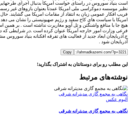
است بنیاد سوروس در راستای خواست امریکا بدنبال اجرای طرحهایی ب
نظیر موسسه دموکراسی ملی امریکا عمدتاً بعنوان بازوهای غیر رسمی س
فریب افکار عمومی زبان به انتقاد از مقامات امریکا می گشایند. حا
امریکا با سیاست های کاخ سفید و رژیم صهیونیستی را نشان می دهد 
هیچ جا با منافع واشنگتن و تل آویو مغاریرت نداشته است . بر همین ا
فرعی وزارت امور خارجه آمریکا عنوان کرده است .در شرایطی که در 
ج.آذربایجان ابعاد جدید از فعالیت های تفرقه افکنانه بنیاد سوروس
آذربایجان شود .
Copy
این مطلب رو برای دوستانتان به اشتراک بگذارید!
WhatsApp
Facebook
Telegram
LinkedIn
X
ایمیل
نوشته‌‌های مرتبط
نگاهی به مجمع گازی مدیترانه شرقی
آلبوم عکس
نگاهی به مجمع گازی مدیترانه شرقی