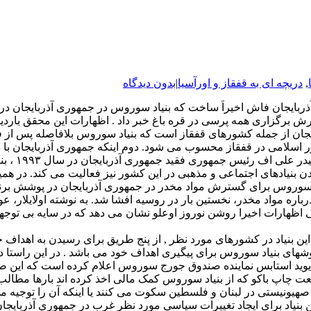
,
دریچه ای به قفقاز و اورآسیا
|
بدون دیدگاه
ذربایجان فاش اخیراَ ساخت که بنیاد سوروس در جمهوری آذربایجان د
گزاری همه پرسی در قره باغ خبر داد . اظهارات این محقق باردیگر ت
 از جمله کشورهای قفقاز است که بنیاد سوروس بلافاصله پس از فر
ور اسلامی در قفقاز محسوب می شود. دوم اینکه جمهوری آذربایجان با د
شناخته می 
 بنیادهای اجتماعی و مذهبی در این کشور نیز فعالیت می کند. در همین
خود از تلاش بنیاد صهیونیستی سوروس برای گسترش مواد مخدر در جمهورى آذربایجان در 
درباره مواد مخدر، نخستین بار در روسیه افشا شد. به نوشته اولایلار،
طی اظهارات اخیرا روشن نوروز اوعلو نشان می دهد که در سایه بی توجهی
نیاد در کشورهای مورد نظر , از پنج طریق برای رسیدن به اهداف خود اس
ان روشهای بنیاد سوروس برای پیگیری اهداف خود می باشد . در این راس
ت چاپ باکو که از بنیاد سوروس کمک مالی اخذ کرده اند بارها مطالب 
 صهیونیستی در لبنان و فلسطین سکوت می کنند یا اینکه آن را توجیه م
ن بنیاد برای ایجاد تغییرات سیاسی مورد نظر غرب در جمهوری آذربایجا