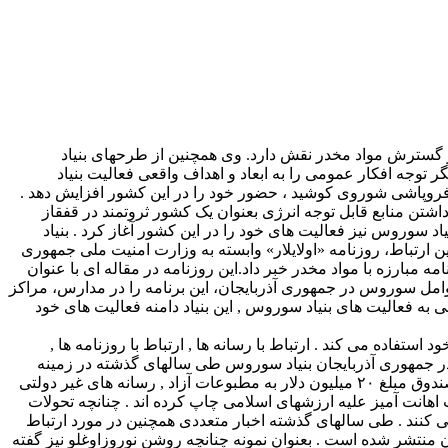
ر گسترش مواد مخدر نقش دارد. وی همچنین از طرحهای بنیاد
وجه افکار عمومی را به ابعاد و اهداف واقعی فعالیت بنیاد
وپاشی شوروی کوشید ، حضور خود را در این کشور افزایش دهد .
اشتن منابع قابل توجه انرژی بعنوان یک کشور ثروتمند در قفقاز
شود . در چنین شرایطی است که پس از روی کار آمدن حیدر علی اف رئیس جمهوری فقید جمهوری آذربایجان در سال ۱۹۹۳ ، بنیاد سوروس نیز فعالیت های خود را در این کشور آغاز کرد . بنیاد
 ارتباط، روزنامه «اولایلار» وابسته به وزارت امنیت ملی جمهوری
پوشش برنامه مبارزه با مواد مخدر خبر داد.این روزنامه در مقاله ای با عنوان
 عوامل سوروس در جمهوری آذربایجان، این برنامه را در مدارس، مراکز
 به فعالیت های بنیاد سوروس , این بنیاد دامنه فعالیت های خود
تفاده می کند . ارتباط با رسانه ها , ارتباط با روزنامه ها ,
تا در جمهوری آذربایجان بنیاد سوروس طی سالهای گذشته در زمینه
نفوذ در رسانه ها و روزنامه های مبالغ قابل توجهی خرج کرده است. دیوید استابس نماینده صندوق جورج سوروس اعلام کرده است که این صندوق مبلغ ۲۰ میلیون دلار به مطبوعات آزاد , رسانه های غیر دولتی
اهانت آمیز علیه ارزشهای اسلامی چاپ کرده اند . چنانچه تحولات
ی کنند . طی سالهای گذشته اخبار متعددی همچنین در مورد ارتباط
ن منتشر شده است . بعنوان نمونه چنانچه روشن نوروزاوغلو نیز گفته