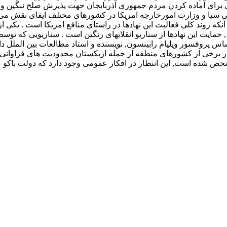
رای آماده کردن مردم جمهوری آذربایجان حهت پذیرش صلح ننگین و نا
یا و وزارت امورخارجه امریکا در کشورهای مختلف ایفای نقش می کنند.
ل آنکه روند کلی فعالیت این نهادها در راستای منافع امریکا است .
, حمایت این نهادها از سناریو انقلابهای رنگین است . سناریویی که
ساس پروفسور ویلیام رابینسون, نویسنده و استاد مطالعات بین الملل د
برخی از کشورهای منطقه از جمله ازبکستان محدودیت های فراوانی عل
 مشخص شده است, این انتظار در افکار عمومی وجود دارد که دولت باکو