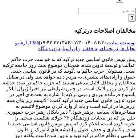
جستجو
برای:
مخالفان اصلاحات درترکیه
نویسنده سایت
۱۴۰۲/۶/۳۰ ۱۹:۴۲:۲۳
۱۳۸۶/۰۷/۳۰
|
1386
,
آرشیو
تحلیل‌ها
,
دریچه ای به قفقاز و اورآسیا
|
بدون دیدگاه
پیش نویس قانون اساسی جدید ترکیه که به خواست حزب حاکم
عدالت و توسعه تدوین شده، همچنان موضوع بحث روز جامعه ترکیه
است. مسئولان حزب حاکم می‌گویند که در قانون اساسی جدید،
حقوق و آزادی‌های بیشتری به مردم داده خواهد شد. ولی در مقابل
مخالفان و محافل لائیک مدعی هستند که حزب حاکم در صدد خدشه
دار کردن رژیم لائیک است. در چنین شرایطی نیز اخیرا ژنرال ایلکر
باشبوغ فرمانده نیروی زمینی ترکیه با اشاره به بحث‌های اخیر در
مورد تدوین قانون اساسی جدید ترکیه گفت: “لائیسم زیر بنای همه
ارزش‌ها در ترکیه است و باید از وارد کردن موضوع لائیسم به
مشاجره‌های سیاسی پرهیز شود.” دنیز بایکال رهبر حزب جمهوری
خلق نیز که در انتخابات زودهنگام ۲۲ جولای شکست سختی را
تجربه کرده است، اعلام کرد که پیش نویس قانون اساسی جدید با
هدف پاکسازی و حذف اصول و اندیشه های آتاتورک از قانون
اساسی و نظام حاکم ترکیه تهیه و تدوین شده است.بگفته دنیز