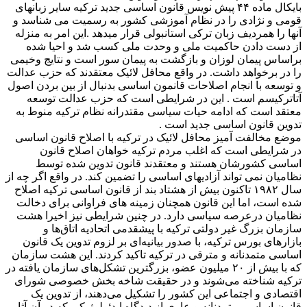
بایکال ماده ۴۴ پیش نویس قانون اساسی جدید ترکیه سایر زبانهای
قومی و نژادی را در نظام آموزشی کشور به رسمیت می شناسد و
آنها را همردیف زبان ترکی استانبولی قرار میدهد .این امر به منزله
از دست دادن حاکمیت ملی و وحدت ملی کسب شد و احیا شده
براساس پیمان لوزان و بازگشت به پیمان سور است و نتایج وخیمی
را در برخواهد داشت. در واقع محافل لائیک معتقدند که حزب عدالت
و توسعه با انجام اصلاحات قانمون اساسی بدنبال از بین بردن اصول
آتاترکیسم است . این در شرایطی است که حزب عدالت توسعه
معتقد است که ادامه حیات سیاسی مقتدرانه نظام ترکیه منوط به
تدوین قانون اساسی جدید است .
موضع مخالفت آمیز محافل لائیک در ترکیه با اصلاح قانون اساسی
در شرایطی است که اغلب مردم ترکیه خواهان اصلاح قانون
اساسی کشورشان هستند و معتقدند قانون تدوین شده توسط
نظامیان نمی تواند آزادیهای اساسی را تضمین کند. در واقع اگر چه از
سال ۱۹۸۲ تاکنون بیش از هشتاد بند از قانون اساسی ترکیه اصلاح
شده است، اما این قانون همچنان زمینه های فراوانی برای دخالت
نظامیان درعرصه سیاسی دارد. در چنین شرایطی نیز اخیرا هشت
سازمان بزرگ غیر دولتی ترکیه با پیشقدمی اتحادیه اتاق‌ها و
بازارهای بورس ترکیه، با صدور بیانیه‌ای بر لزوم تدوین یک قانون
اساسی متمدنانه و مترقی در ترکیه تاکید کردند. این هشت سازمان
که با بیش از ‪ ۲۰‬میلیون عضو، بزرگترین تشکل‌های سازمان یافته در
ترکیه شناخته می‌شوند و در حقیقت شاخه بخش خصوصی شورای
اقتصادی و اجتماعی این کشور را تشکیل می‌دهند، از تدوین یک
قانون اساسی متمدنانه و عاری از دیدگاه ایدئولوژیکی که در آن آثار