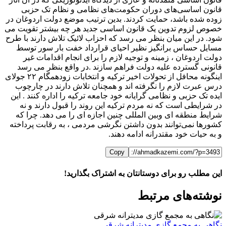
قانون اساسی‌های دوران حکومت‌های نظامی و نظام تک حزبی
زوده شده باشد، حمایت کردند. بدین ترتیب موضع دولت اردوغان در
خصوص لزوم تدوین یک قانون اساسی جدید هر چه بیشتر تقویت می
شود. در این میان بنظر می رسد که احزاب لائیک تلاش دارند با طرح
مسایل حساس برانگیز نظیر احیای قرارداد خفت بار سور توسط
دولت اردوغان ، زمینه و توجیه لازم را برای انجام اقدامات غیر
قانونی گسترده علیه دولت فراهم سازند .در واقع بنظر می رسد
اینگونه محافل از تحولات اخیر ترکیه و انتخابات زودهمگام ۲۲ جولای
درس عبرت لازم را نگرفته اند و همچنان تلاش دارند در چارچوب
ایده تک حزبی و نظامی گرایانه خود جامعه ترکیه را اداره کنند . این
در شرایطی است که نه مردم ترکیه این روند را قبول دارند و نه
شرایط منطقه ای وبین المللی چنین اجازه ای را می دهد. چرا که
کشورها نمی‌توانند بدون داشتن نگرشی مردمی ، به رقابت پرداخته
و به حیات خود مقتدرانه ادامه دهند.
Copy
این مطلب رو برای دوستانتان به اشتراک بگذارید!
WhatsApp
Facebook
Telegram
LinkedIn
X
ایمیل
نوشته‌‌های مرتبط
نگاهی به مجمع گازی مدیترانه شرقی