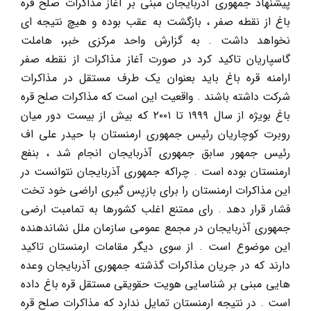
پیشنهاد جمهوری آذربایجان مبنی بر آغاز مذاکرات صلح قره
باغ از نقطه صفر ، بازگشت به عقب بوده و هیچ نتیجه ای
نخواهد داشت . به گزارش واحد مرکزی خبر، هاملت
گاسپاریان تاکید کرد در صورت آغاز مذاکرات از نقطه صفر
ارامنه قره باغ باید بعنوان یک طرف مستقل در مذاکرات
شرکت داشته باشند . واقعیت این است که مذاکرات صلح قره
باغ بویژه از سال ۱۹۹۹ تا ۲۰۰۱ که بیش از بیست دور میان
روبرت کوچاریان رئیس جمهوری ارمنستان با حیدر علی اف
رئیس جمهور سابق جمهوری آذربایجان انجام شد ، بنفع
ارمنستان بوده است . چراکه جمهوری آذربایجان نتوانست در
این مذاکرات ارمنستان را برای بازپس گیری اراضی خود تخت
فشار قرار دهد . رای ممتنع اغلب کشورها به تمامبت ارضی
جمهوری آذربایجان در مجمع عمومی سازمان ملل نشاندهنده
این موضوع است . از سوی دیگر مقامات ارمنستان تاکید
دارند که در جریان مذاکرات گذشته جمهوری آذربایجان وعده
هایی مبنی بر شناسایی هویت حقویقی مستقل قره باغ داده
است . در نتیجه ارمنستان تمایل ندارد که مذاکرات صلح قره