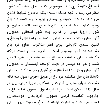
قره باغ کناره گیری کند . موضوعی که در عمل تحقق آن دشوار
بنظر می رسد . آنچه مسلم است اینکه مجموع شرایط نشان
می دهد که هنوز دورنمای روشنی برای حل مناقشه قره باغ
وجود ندارد . مخالفت ارمنستان با طرح اخیر اتحادیه اروپا و
شورای اروپا مبنی بر آزادی پنج شهر اشعالی جمهوری
آذربایجان ، تاکید اخیر پارلمان ارمنستان بر استقلال قره باغ و
تعین نشدن تاریخی برای آغاز مذاکرات صلح قره باغ
نشاندهنده این موضوع است . آنچه مسلم است اینکه
باگذشت زمان مناقشه قره باغ به مناقشه فرسایشی تبدیل
شده و هر چه بیشتر در جهت توسعه ارمنستان و جمهوری
آذربایجان و کل منطقه قفقاز ماتع آفرینی خواهد کرد . به باور
کارشناسان حل مناقشه قره باغ از طریق اجرای اصول سه گانه
نشست سران سازمان امنیت و همکاری اروپا در لیسبون در
سال ۱۹۹۶ ممکن است . بر اساس اصول لیسبون به قره باغ در
چارچوب تمامیت ارضی جمهوری آدربایجان خودمختاری
اعطاء می شود و امنیت ارامنه قره باغ بصورت بین المللی