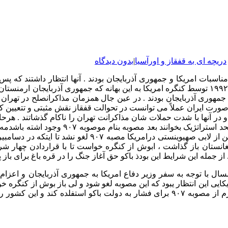
دریچه ای به قفقاز و اورآسیا
|
بدون دیدگاه
آزادی کنگره امریکا علیه جمهوری آذربایجان لغو شود . این قانون در سال ۱۹۹۲ توسط کنگره امریکا به این 
وری آذربایجان بودند . در عین جال همزمان مذاکرانصلح در تهران جر
صورت ایران عملاً می توانست در تحوالت قفقاز نقش مثبتی و تتعیین کنن
در آنها با شدت حملات شان مذاکرانت تهران را ناکام گذشاتند . هرح
برلی اغو مصوبه ۹۰۷ کرده است ، چرا که نمی شد دو ک
انستان باز گذاشت ، ابوش از کنگره خواست تا با قراردادن چهار شرط
 . از جمله این شرایط این بودذ باکو حق آغاز جنگ را در قره باغ برای 
سال با توجه به سفر وزیر دفاع امریکا به جمهوری آذربایجان و اعزام
یی این انتظار یبود که این مصوبه لغو شود و لی باز بوش از کنگره خوا
درآورد . این موضوع نشان می دهد که امریکا تلاش دردارد ، در مواقع لازم از مصوبه ۹۰۷ برای ف