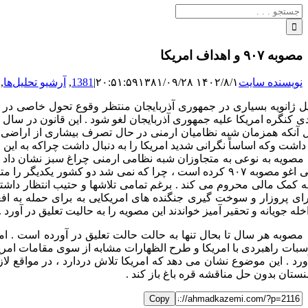
جستجو
برای:
مصوبه ۹۰۷ و اهداف امریکا
نویسنده سایت
۱۴۰۲/۸/۱ ۲۰:۵۱:۵۹
۱۳۸۱/۰۹/۲۸
|
1381
,
آرشیو تحلیل‌ها
,
 آنکه همزمان شبه نظامیان ارمنی در حال تصرف بیشاری از اراضی جمه
 داشت وکه اساساً نگرانی شدید امریکا را به دنبال داشت چراکه به این 
 مصویه به نوعی به متجاوزان شبه نظامی ارمنی چراغ سبز نشان داد و 
رای پروزار و سوخت گیری جنگنده های امریکایی به برای حمله به افغ
خله جویانه و تحقیر آمیز خواندند این مصویه را به حالیت تعلیق در آورد
 مصوبه هر سال تا بحال تنها به حالت حالت تعلیق در آورده است . ام
سبات راهبردی با امریکا و طرح الظهارات مشابه از سوی مقامات امریکا
نستان بدون حل مناقشه قره باغ باز کند .
Copy