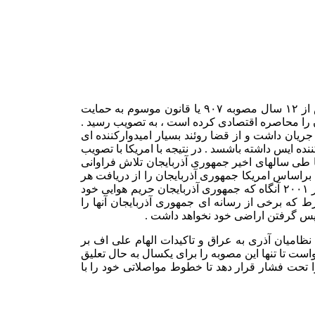
اوایل ژانویه بسیاری در جمهوری آذربایجان منتظر وقوع تحول خاصی در مناسبات امریکا و جمهوری آذربایجان بودند . آنها انتظار داشتند که پس از ۱۲ سال مصوبه ۹۰۷ یا قانون موسوم به حمایت
بهانه که جمهوری آذربایجان ارمنستان را محاصره اقتصادی کرده است ، به تصویب رسید .
یان داشت و از قضا روئند بسیار امیدوارکننده ای
ده ایس داشته باشسد . در نتیجه با امریکا با تصویب
ا طی سالهای اخیر جمهوری آذربایجان تلاش فراوانی
شور یکدیگر را متحد استراتژیک بخوانند بعد مصوبه بنام موصوبه ۹۰۷ وجود اشته باشدمه براساس امریکا جمهوری آذربایجان را از دریافت هر
گونه کمک مالی محروم می کند . برغم تمامی تلاشها و حتیب انتظار داشتن از لابی صهیوینستی درامریکا مصبه ۹۰۷ لغو نشد تا ایتکه در دسامبیر ۲۰۰۱ آنگاه که جمهوری آذربایجان حریم هوایی خود
 که برخی از رسانه ای جمهوری آذربایجان آنها را
باز پس گرفتن اراضی خود نخواهد داشت .
 نظامیان آذری به عراق و تاکیدات الهام علی اف بر
ست تا تنها این مصوبه را برای یکسال به حال تعلیق
شار به دولت باکو استفلده کند و این کشور را تحت فشار قرار دهد تا خطوط مواصلاتی خود را با