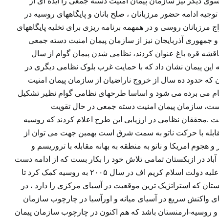
سوی دیگر نیز سازمان پیمان امنیت دسته جمعی را ایده ای از
ه ادامه حضور مرزبانان ، صلح بانان و پایگاههای روسیه در
ل ۱۹۹۹ گرجستان یک سال پس از اخراج مرزبانان روسی و در همهمه برنامه ریزی برای تخلیه پایگاههای
جمهوری آذربایجان نیز از سازمان پیمان امنیت دسته جمعی
ناقشه قره باغ عنوان کردند، نظامی شدن پیمان گوام از سال
به این پیمان نشان داد که با حمایت غرب بلوک نظامی دیگری در
 که حدود ده سال از خروج ناراضیان از سازمان پیمان امنیت
نام می برده می شود و اساسا طرحهای نظامی گوام نظیر تشکیل
است، سازمان پیمان امنیت دسته جمعی در حال تقویت
.محققان نظامی در ارزیابی این طرح اعلام کردند که روسیه
 مقابله با حرکت ناتو به سمت شرق است بهمبن جهت می توان از
 هجوم امریکا و ناتو به منطقه به بهانه مقابله با تروریسم و
باد در ازبکستان تمامی تلاش خود را بکار بست که از ادامه دست
اندازی غرب به حیاط خلوت خود جلوگیری کند. حوادث اندیجان ازبکستان و تحرکات غرب علیه دولت اسلام کریم اف در سال ۲۰۰۵ به روسیه کمک کرد تا
ستان که استراتژیک ترین موقعیت در آسیای مرکزی را دارد ، در
نیروهای واکنش سریع در آسیای میانه و اورآسیا در چارچوب سازمان
 و روسیه-ارمنستان باشد که هم اکنون در چارچوب سازمان پیمان