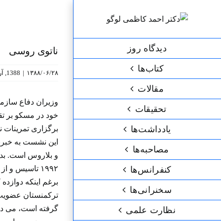
رش
ه
حتوا
دیدگاه روز
ناتوی روسی
کتاب‌ها
۱۳۸۸/۰۶/۲۸
|
1388
,
آر
مقالات
وزیران دفاع سازم
تحقیقات
یادداشت‌ها
برگزاری تمرینات 
این نشست به خبرنگ
مصاحبه‌ها
و بلاروس است. بدی
کنفرانس‌ها
برغم اینکه دوازده
سخنرانی‌ها
گرفته است، می دان
نظارت علمی