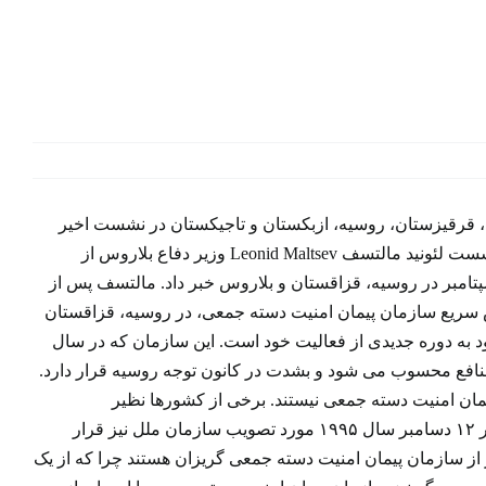
 قرقیزستان، روسیه، ازبکستان و تاجیکستان در نشست اخیر
خود در مسکو بر تقویت همکاریهای نظامی در چارچوب این سازمان تاکید کردند. در این نشست لئونید مالتسف Leonid Maltsev وزیر دفاع بلاروس از
امبر در روسیه، قزاقستان و بلاروس خبر داد. مالتسف پس از
ش سریع سازمان پیمان امنیت دسته جمعی، در روسیه، قزاقستان
 به دوره جدیدی از فعالیت خود است. این سازمان که در سال
های مشترک المنافع محسوب می شود و بشدت در کانون توجه روسیه قرار دارد.
یمان امنیت دسته جمعی نیستند. برخی از کشورها نظیر
ترکمنستان عضویت در چنین سازمان نظامی را مغایر با سیاست بیطرفی این کشور که در ۱۲ دسامبر سال ۱۹۹۵ مورد تصویب سازمان ملل نیز قرار
از سازمان پیمان امنیت دسته جمعی گریزان هستند چرا که از یک