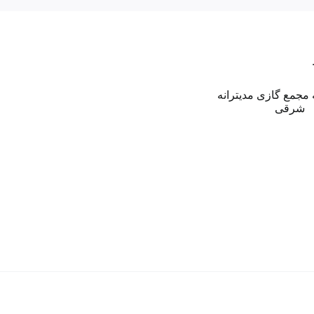
باکو
ـ
تل
نگاهی به مجمع گازی
آویو:
مدیترانه شرقی
هدف
گذاری
ایجاد
پایگاه
منطقه
ای
صهیونیسم