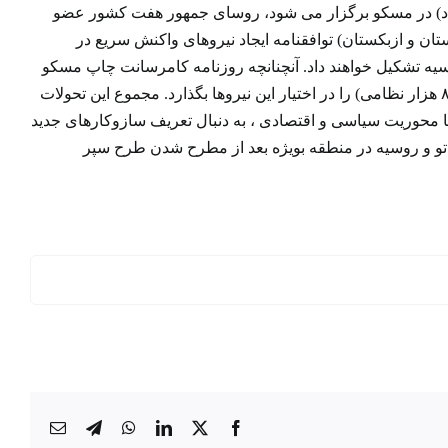
وجود دارند. در اجلاس شورای پیمان امنیت جمعی که روز ۱۴ ژوئن(۲۴ خرداد) در مسکو برگزار می شود، روسای جمهور هفت کشور عضو
ن و ازبکستان) توافقنامه ایجاد نیروهای واکنش سریع در
یه تشکیل خواهند داد. آنچنانچه روزنامه کامرسانت چاپ مسکو
اخبرا نوشته است مسکو آماده است که لشکر هوابرد چترباز و تیپ هوابرد تهاجمی (حدود ۸ هزار نظامی) را در اختیار این نیروها بگذارد. مجموع این تحولات
 محوریت سیاسی و اقتصادی ، به دنبال تعریف سازوکارهای جدید
تو و روسیه در منطقه بویژه بعد از مطرح شدن طرح سپر
X
Facebook
LinkedIn
WhatsApp
Telegram
ایمیل