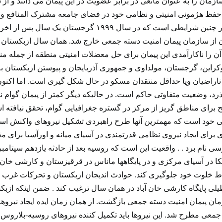
زمان را به عنوان مانعی در برابر عضویت در این پیمان می دانند و از 
ظ هژمونی امنیتی و نظامی خود در فضای جامعه مشترک المنافع و توجی
منطقه می دانند. در چنین شرایطی است که در سا
از سازمان پیمان امنیت دسته جمعی خارج شد. همان سال ازبکستان و 
آن را ناکارآمدی این پیمان برای حل معضلات امنیتی منطقه از جمله م
ز اوکراین، گرجستان، مولداوی و جمهوری آذربایجان و پیوستن ازبکستان 
ناراضیان ویا حداقل منتقدان مسکو در حال شکل گیری است. اما اکنون
د، وضعیت متفاوتی حاکم است. در حالیکه دیگر کمتر از پیمان گوام 
برای مناطق گریز از مرکز در گستره جغرافیایی گوام، تحقق نیافته 
 خود است که مهمترین آنها طرح راهبردی تشکیل نیروهای واکنش است 
ی برای ایجاد نیروی نظامی قدرتمندی در آسیای میانه و اورآسیا برای
سی نام برد . . واقعیت این است که روسیه بعد از حادثه یازدهم سپتامبر و
 در آسیای مرکزی و در پایگاهها ماناس در قرقیزستان و کارشی خان آ
طیلی پایگاه کارشی خان آباد در همان سال ترغیب کند . ضمن اینکه ازبک
۲۰ به سازمان پیمان امنیت دسته جمعی بازگشت. از همان زمان ایده ایجاد 
جمعی مطرح شد. این نیروها باید تکمیل کننده نیروهای روسیه-بلاروس