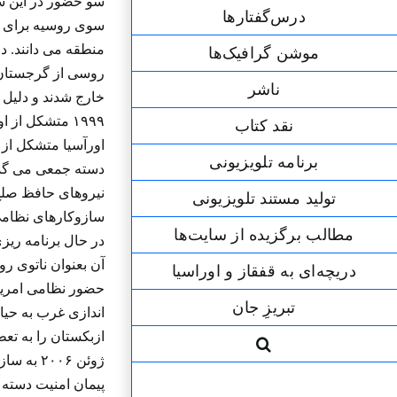
سو حضور در این سا
درس‌گفتارها
سوی روسیه برای حف
موشن گرافیک‌ها
روسی از گرجستان 
ناشر
خارج شدند و دلیل 
۱۹۹۹ متشکل ا
نقد کتاب
اورآسیا متشکل از 
برنامه‌ تلویزیونی
دسته جمعی می گذر
نیروهای حافظ صلح 
تولید مستند تلویزیونی
سازوکارهای نظامی
مطالب برگزیده از سایت‌ها
در حال برنامه ریز
آن بعنوان ناتوی رو
دریچه‌ای به قفقاز و اوراسیا
حضور نظامی امریکا
تبریزِ جان
ازبکستان را به تع
ژوئن ۰۶
پیمان امنیت دسته 