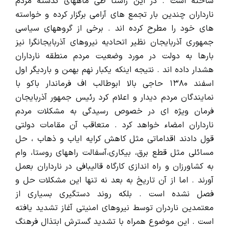
ساخته است . در این راستا طی ماههای گذشته مردم
نارداران چندین بار تجمع های آرامی برگزار کرده و خواسته
های خود را مطرح کرده اند . برخی از گروههای سیاسی
جمهوری آذربایجان نظیر اتحادیه نیروهای آذربایجانگرا نیز
بارها به دولت در مورد وضعیت مردم منطقه نارداران
هشدار داده اند . نتیجه اینکه یکبار نهم بهمن و باردیگر اول
اسفند ۱۳۸۰ حاجی بالا ابوطالب اف فرماندار باکو با
نمایندگان مردم دیدار و اعلام کرد رئیس جمهور آذربایجان
فرمان ویژه ای در خصوص رسیدگی به مشکلات مردم
نارداران امضاء خواهد کرد . متعاقب آن مقامات دولتی
قول دادند اقداماتی مثل کاهش کرایه ایاب و ذهاب ، حل
مسائلی مثل قطع برق، بیکاری،آسفالت راههای روستا، وام
به کشاورزان و راه اندازی کارگاه قالیبافی در نارداران بعمل
آورند . اما از آن تاریخ به بعد نه تنها این مشکلات حل و
فصل نشده است . بلکه روند دستگیری بسیاری از
معتمدین ناردران توسط نیروهای امنیتی آغاز تشدید یافته
است . این موضوع همراه با تشدید گسترش ابتذال فرهنگ