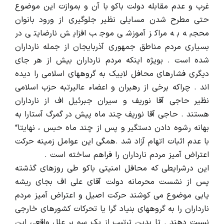
غرب و عدم مقابله دولت باکو با آن و بموازت این موضوع
حتی مطرح شدن مسایلی نظیر جلوگیری از ورود بانوان
محجبه به مراکز آموزشی موجب افزایش نارضایتی در
بسیاری مردم مناطق جمهوری آذربایجان از جمله نارداران
شده است . بویژه اینکه مردم نارداران بیش از هر جای
دیگری فشارهای محافل لاییک به گروههای اسلامی را دیده
اند . چراکه برخی از رهبران و اعضاء عالیرتبه حزب اسلامی
نظیر حاجی آقا نوریف و سیران جبرئیل اف از نارداران
هستند . حاجی آقا نوریف چند ماه پیش در گمرگ آستارا به
بهانه رشوه دادن دستگیر و پس از چند ماه حبس ، نهایتا“
با عدم اثبات اتهام آزاد شد .همگی این عوامل زمینه حرکت
اعتراض آمیز مردم نارداران را فراهم ساخته است .
این درشرایطی که محافل امنیتی باکو طی روزهای گذشته
پس از نشست محرمانه دولت آقای علی اف بجای ریشه
یابی موضوع می کوشند حرکت اصیل و اعتراض آمیز مردم
نارداران را به گروههای بنیاد گرا یا تحرکات کشورهای خارجی
نسبت دهند . تا بدین ترتیب از یک سو بر علل واقعی این