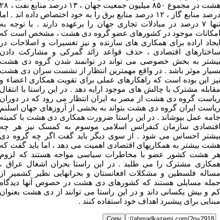
هشت در مجموع ۸۵۰ میلیون جمعیت جهان ، ۱۳ درصد منابع نفت ، 
درصد منابع گاز ، ۱۲ درصد منابع برق را به خود اختصاص داده اند . اما
تنها ۷ درصد در مبادلات تجاری جهان را برعهده دارند . با توجه به
مکانات موجود در کشورهای عضو گروه دی هشت ، مشخص است که
یجاد اراده برای همکاری های سازنده و نیز تغسیرات و اصلاحات در
اختارهای اقتصادی ، حذف قواعد زائد گمرکی و مشارکت دادن
یشتر به بخش خصوصی می تواند در توانمند شدن گروه دی هشت
سیار موثر باشد . در واقع مهمترین انتظار از نشست سران دی هشت
یز این بوده است که راهکارهای عملی برای تقویت همکاری اعضاء و
قابله مشترک با چالش های موجود ارایه دهد . در این راستا با انتقال
یاست گروه دی هشت از مصر به ایران انتظار می رود که در دوران
یاست ایران گروه دی هشت بتواند به بخشی از آروزهای جهان اسلنم
امه عمل بپوشاند . در این راستا ضرورت همکاری دی هشت با کمیته
قتصادی سازمان کنفرانس اسلامی موسوم به کمسک نیز هر چه
یشتر احساس می شود . از سوی دیگر باید گفت اگر چه گروه دی
شت بیشتر به همکاریهای اقتصادی اهمیت می دهد ، اما باید گفت که
ر هشت کشور عضو با مخاطرات سیاسی مواجه هستند که لزوم
مکاری مشترک را می طلبد . در این راستا بحران اشغال عراق ،
ساله فلسطین و مشکلات افغانستان و بحرانهایی نظیر کشمیر از
مله مسایلی هستند که کشورهای دی هشت در خصوص آنها دیدگاه
م و بیش یکسانی داند و در این راستا می توانند از دی هشت بعنوان
بنایی برای پیشبرد اهداف خود استفاده کنند .
Copy