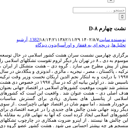
جستجو
برای:
نشت چهارم D-۸
نویسنده سایت
۱۴۰۲/۸/۷ ۱۸:۱۴:۲۱
۱۳۸۲/۱۱/۲۹
|
1382
,
آرشیو
تحلیل‌ها
,
دریچه ای به قفقاز و اورآسیا
|
بدون دیدگاه
رگزاری چهارمین نشست سران هشت کشور اسلامی در حال توسعه
موسوم به دی ـ ۸ در تهران بار دیگر لزوم تقوست تشکلهای اسلامی را
یش از پیش مطرح می سازد . گروه دی – هشت متشکل از ایران ،
رکیه ، پاکستان ، مصر ، نیجریه ، مالزی ، اندونزی و بنگلادش در سال
۱۹۹۷ با درایت و به ابتکار نجم الدین اربکان نخست وزیر وقت ترکیه
تاسیس شد . در اولین بیانیه ای که در سال ۱۹۹۷ در خصوص دی هشت
نتشر شد تقویت موقعیت کشورهای اسلامی در اقتصاد جهانی بعنوان
دف اصلی دی – هشت عنوان شد . واقعیت این است که کشورهای
سلامی از پتانسیل های بسیاری زیادی برای گسترش مناسبات
رخوردار هستند ، اما سهم شان در اقتصاد جهانی ناچیزاست . از سوی
یگر روند جهانی شدن چالش های جدیدی را در عرصه اقتصادی برای
شورهای اسلامی ایجاد کرده است که آنها به تنهایی قادر به مقابله با
ین چالش ها نیستند . از اینرو ضروت همکاری در چارچوب تشکلهای
نسجم هر چه بیشتر احساس می شود . هشت کشور عضو گروه دی