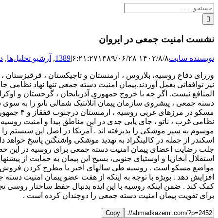
جستجو
برای:
نشست امنیت جمعی در ایروان
نویسنده سایت
۱۴۰۲/۸/۸ ۶:۲۱:۲۷
۱۳۸۹/۰۶/۲۸
|
1389
,
آرشیو تحلیل‌ها
,
د
وزرای دفاع روسیه، بلاروس ، ارمنستان و تاجیکستان ، قرقیزستان ،
نیز توافقاتی بعمل آوردند.پیمان امنیت دسته جمعی تنها نهاد نظا
دسته جمعی ، پیشروی سازمان پیمان آتلانتیک شمالی ناتو را به سوی
مسکو در م
نظامی غرب ، ناتو ، جای پایی جدی در این مناطق پیدا و امنیت روسیه
موسوم به سپر موشکی را پذیرفته اند . آمریکا در اصل این سیستم ر
اسکندر از جمله در کالینگراد به تهدید موشکی واشنگتن پاسخ خواهد دا
جلب رضایت اعضای پیمان امنیت دسته جمعی برای روسیه در این خصو
استقلال آبخازیا و اوستیای جنوبی، بسیج این پیمان به حمایت از پیشن
مواضع مسکو است . روسیه طی سالهای اخیر با مطرح کردن فروش سلا
افزایش دهد . بویژه با توجه به اینکه از هفت عضو پیمان امنیت دسته
کمک کند . ضمن اینکه روسیه با این ایده بدنبال حفظ ساختار روسی ت
برای تقویت پیمان امنیت دسته جمعی را دوچندان کرده است .
Copy