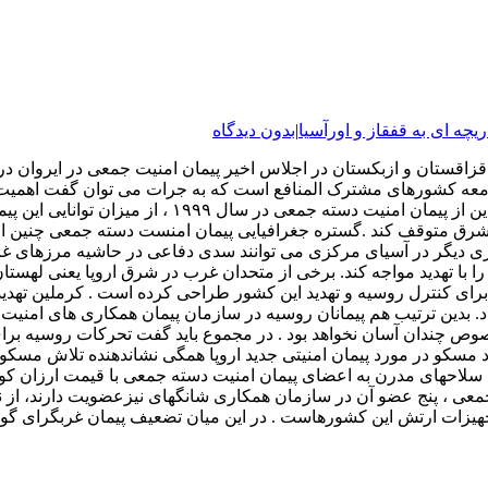
ریچه ای به قفقاز و اورآسیا
|
بدون دیدگاه
 قزاقستان و ازبکستان در اجلاس اخیر پیمان امنیت جمعی در ایروان 
می جامعه کشورهای مشترک المنافع است که به جرات می توان گفت اهم
المنافع نیست. اگر چه با خروج جمهوری آذربایجان ، گرجس
 شرق متوقف کند .گستره جغرافیایی پیمان امنست دسته جمعی چنین امک
رزهای غربی روسیه ، ارمنستان درجنوب قفقاز و ۴ جمهوری دیگر در آسیای مرکزی می توانند سدی دفا
 را با تهدید مواجه کند. برخی از متحدان غرب در شرق اروپا یعنی له
ا برای کنترل روسیه و تهدید این کشور طراحی کرده است . کرملین ت
د. بدین ترتیب هم پیمانان روسیه در سازمان پیمان همکاری های امنیت ج
ص چندان آسان نخواهد بود . در مجموع باید گفت تحرکات روسیه بر
هاد مسکو در مورد پیمان امنیتی جدید اروپا همگی نشاندهنده تلاش مسکو 
حهای مدرن به اعضای پیمان امنیت دسته جمعی با قیمت ارزان کوشید
 جمعی ، پنج عضو آن در سازمان همکاری شانگهای نیزعضویت دارند، از ن
جهیزات ارتش این کشورهاست . در این میان تضعیف پیمان غربگرای گوا