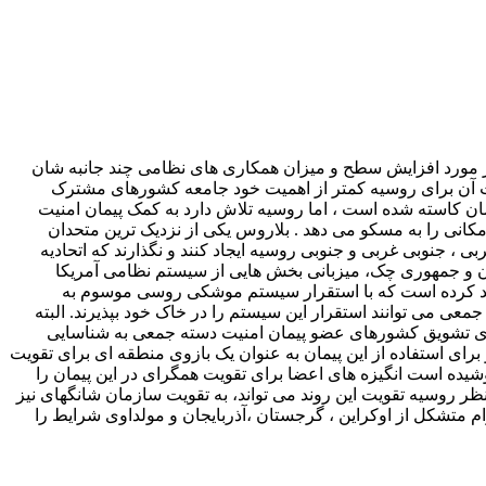
در مورد افزایش سطح و میزان همکاری های نظامی چند جانبه شان
یت آن برای روسیه کمتر از اهمیت خود جامعه کشورهای مشترک
تان و اوکراین از پیمان امنیت دسته جمعی در سال ۱۹۹۹ ، از میزان توانایی این پیمان کاسته شده است ، اما روسیه تلاش دارد به کمک پیمان امنیت
انی را به مسکو می دهد . بلاروس یکی از نزدیک ترین متحدان
عی در حاشیه مرزهای غربی ، جنوبی غربی و جنوبی روسیه ایجاد کنند و نگذارند که اتحادیه
ستان و جمهوری چک، میزبانی بخش هایی از سیستم نظامی آمریکا
هدید کرده است که با استقرار سیستم موشکی روسی موسوم به
معی می توانند استقرار این سیستم را در خاک خود بپذیرند. البته
ای تشویق کشورهای عضو پیمان امنیت دسته جمعی به شناسایی
برای استفاده از این پیمان به عنوان یک بازوی منطقه ای برای تقویت
ه است انگیزه های اعضا برای تقویت همگرای در این پیمان را
ظر روسیه تقویت این روند می تواند، به تقویت سازمان شانگهای نیز
م متشکل از اوکراین ، گرجستان ،آذربایجان و مولداوی شرایط را