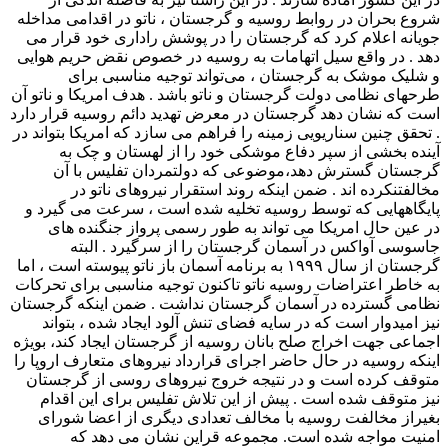
شروع بحران در روابط روسیه و گرجستان ، ناتو در اقدامی مداخله
جویانه اعلام کرد که گرجستان را در پوشش راداری خود قرار می
دهد . در واقع سیل اتهامات به روسیه در خصوص نقض حریم هوایی
و شلیک موشک به گرجستان ، می‌تواند توجیه مناسبی برای
طرحهای نظامی دولت گرجستان و ناتو باشد . هدف امریکا و ناتو آن
است که نشان دهد گرجستان در معرض تهدید دائم روسیه قرار دارد
. تحقق چنین سناریویی زمینه را فراهم می سازد که امریکا بتواند در
آینده بخشی از سپر دفاع موشکی خود را از لهستان و چک به
گرجستان گسترش دهد،موضوعی که دولتمردان تفلیس با آن
مخالفتنکرده اند . ضمن اینکه روند استقرار نیروهای ناتو در
پایگاههایی که توسط روسیه تخلیه شده است ، سرعت می گیرد و
در عین حال امریکا می تواند به طور رسمی پرواز جنگنده های
جاسوسی آواکس در آسمان گرجستان را از سرگیرد . البته
گرجستان از سال ۱۹۹۹ به برنامه آسمان باز ناتو پیوسته است ، اما
به خاطر اعتراضات روسیه ناتو تاکنون توجیه مناسبی برای تحرکات
نظامی گسترده در آسمان گرجستان نداشت . ضمن اینکه گرجستان
نیز امیدوار است که در سایه فضای تنش آلود ایجاد شده ، بتواند
اجماعی جهت اخراج صلح بانان روسیه از گرجستان ایجاد کند، بویژه
اینکه روسیه در حال حاضر اجرای قرارداد نیروهای متعارف اروپا را
متوقف کرده است و در نتیجه خروج نیروهای روسی از گرجستان
نیز متوقف شده است . پیش از این تلاش تفلیس برای این اقدام
بغیراز مخالفت روسیه با مخالف تعدادی دیگری از اعضا شورای
امنیت مواجه شده است. مجموعه قراین نشان می دهد که