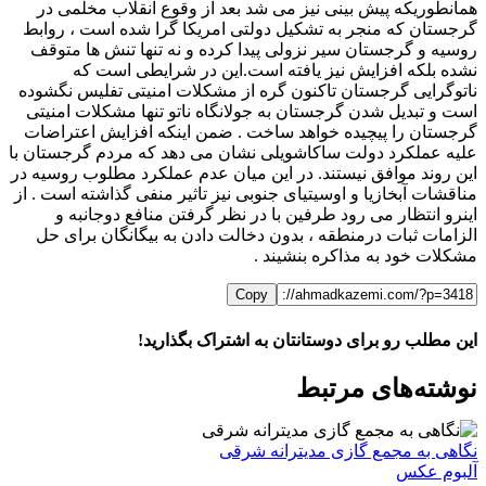
همانطوریکه پیش بینی نیز می شد بعد از وقوع انقلاب مخلمی در
گرجستان که منجر به تشکیل دولتی امریکا گرا شده است ، روابط
روسیه و گرجستان سیر نزولی پیدا کرده و نه تنها تنش ها متوقف
نشده بلکه افزایش نیز یافته است.این در شرایطی است که
ناتوگرایی گرجستان تاکنون گره از مشکلات امنیتی تفلیس نگشوده
است و تبدیل شدن گرجستان به جولانگاه ناتو تنها مشکلات امنیتی
گرجستان را پیچیده خواهد ساخت . ضمن اینکه افزایش اعتراضات
علیه عملکرد دولت ساکاشویلی نشان می دهد که مردم گرجستان با
این روند موافق نیستند. در این میان عدم عملکرد مطلوب روسیه در
مناقشات آبخازیا و اوسیتیای جنوبی نیز تاثیر منفی گذاشته است . از
اینرو انتظار می رود طرفین با در نظر گرفتن منافع دوجانبه و
الزامات ثبات درمنطقه ، بدون دخالت دادن به بیگانگان برای حل
مشکلات خود به مذاکره بنشیند .
Copy
این مطلب رو برای دوستانتان به اشتراک بگذارید!
WhatsApp
Facebook
Telegram
LinkedIn
X
ایمیل
نوشته‌‌های مرتبط
نگاهی به مجمع گازی مدیترانه شرقی
آلبوم عکس