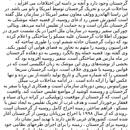
گرجستان وجود دارد و آنچه بر دامنه این اختلافات می افزاید ،
مداخلات غرب و تحریک گرجستان توسط امریکا و ناتو می باشد. در
این راستا الهاندرو وولف معاون سفیر آمریکا در سازمان ملل گفته
است کشورش ضمن رد ادعای روسیه، از قضیه حمله موشکی به
گرجستان نگران است و به حمایت از تفلیس ادامه می‌دهد. ویتالی
چورکین سفیر روسیه در سازمان ملل اخیرا در یک نشست خبری در
نیویورک اطلاعات گرجستان علیه مسکو را ساختگی و اعلام کرده
بود که دولت گرجستان حادثه ششم اوت را طوری ساخته که
فدراسیون روسیه را متهم به تجاوز به فضای هوایی آن کشور بکند.
وی گفته بود: قضیه حمله پنج بالگرد روسی به دو دهکده گرجستان
در ماه مارس هم ساختگی است. سفیر روسیه افزوده بود که
بخشی از نوشته‌های روی این موشک به زبان انگلیسی است که در
قوانین روسیه یا شوروی خلاف است. دولت گرجستان سریعا
قسمتی را که شماره سریال و تاریخ تولید داشته،از بین برده و تنها
عکس آنها را ارائه داده است . در ادامه مداخلات غرب میگل
موراتینوس رییس دوره‌ای سازمان امنیت و همکاری اروپا با سفر به
گرجستان و روسسه کوشید از مواضع تفلیس حمایت کند. واقعیت
این است که گرجستان از موقعیت ژئوپلتیکی در کرانه دریای سیاه و
قفقاز برخوردار است و هدف غرب از تحریک تفلیس به ایجاد تنش با
مسکو ، فراهم ساختن زمینه اخراج کامل روسیه از گرجستان است
.روندی که از سال ۱۹۹۸ با اخراج مرزبانان روسی از گرجستان آغاز
شده است. کشورهای غربی تلاش دارند با تهدید آمیز نشان داد
روسیه برای گرجستان ، زمینه را برای اجرای طرحهای نظامی خود
در این کشور آماده سازند . در این راستا نیز به فاصله اندکی از