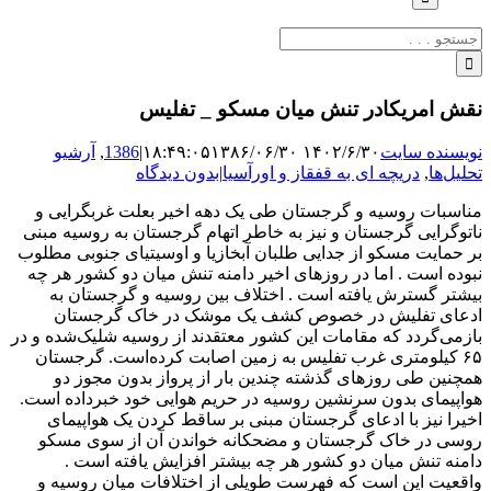
جستجو
برای:
نقش امریکادر تنش میان مسکو _ تفلیس
نویسنده سایت
۱۴۰۲/۶/۳۰ ۱۸:۴۹:۰۵
۱۳۸۶/۰۶/۳۰
|
1386
,
آرشیو
تحلیل‌ها
,
دریچه ای به قفقاز و اورآسیا
|
بدون دیدگاه
مناسبات روسیه و گرجستان طی یک دهه اخیر بعلت غربگرایی و
ناتوگرایی گرجستان و نیز به خاطر اتهام گرجستان به روسیه مبنی
بر حمایت مسکو از جدایی طلبان آبخازیا و اوسیتیای جنوبی مطلوب
نبوده است . اما در روزهای اخیر دامنه تنش میان دو کشور هر چه
بیشتر گسترش یافته است . اختلاف بین روسیه و گرجستان به
ادعای تفلیش در خصوص کشف یک موشک در خاک گرجستان
بازمی‌گردد که مقامات این کشور معتقدند از روسیه شلیک‌شده و در
‪ ۶۵‬کیلومتری غرب تفلیس به زمین اصابت کرده‌است. گرجستان
همچنین طی روزهای گذشته چندین بار از پرواز بدون مجوز دو
هواپیمای بدون سرنشین روسیه در حریم هوایی خود خبرداده است.
اخیرا نیز با ادعای گرجستان مبنی بر ساقط کردن یک هواپیمای
روسی در خاک گرجستان و مضحکانه خواندن آن از سوی مسکو
دامنه تنش میان دو کشور هر چه بیشتر افزایش یافته است .
واقعیت این است که فهرست طویلی از اختلافات میان روسیه و