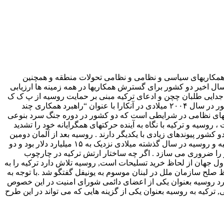
رش همکاریهای سیاسی و نظامی و نظامی تحولات منطقه و همچنین
ال اخیر دو کشور برای گسترش همکاریها در همه زمینه ها ارزیابی
ز جدایی طلبان چچن و ادعای ترکیه مبنی بر حمایت روسیه از پ ک ک
سرد بود . اما این روابط در سالهای اخیر شاهد تحولات مثبت و جدی بوده است که بارزترین آن امضای بیانیه مشترک روسای جمهوری دو کشور در سال ۲۰۰۴ میلادی در آنکارا با عنوان “راهبرد همکاری چند
یهای نظامی در شرایطی است که دو کشور در دوره جنگ سرد بنوعی
روسیه و ترکیه با نگاه به آینده حرکتهای همگرایانه خود را تشدید
کشور پیوندهای زیادی با یکدیگر دارند . روسیه بعد از آلمان دومین
شریک تجاری ترکیه شده و این کشور بخش مهمی از گاز خود (حدود ۶۵ درصد) را از روسیه تامین می کند حجم مبادلات بازرگانی خارجی ترکیه و روسیه در سال گذشته میلادی نزدیک به ۱۵ میلیارد دلار بود و دو
ارهای پی در پی مقامات دو کشور را ضروری می سازد . اگر چه ساختار ارتش ترکیه در چارچوب
ر اول جهان از لحاظ خرید تسلیحات است, روسیه تلاش دارد ترکیه را به
صلح سازمان ملل در لبنان موسوم به یونیفل گفتگو شد .با توجه به
ارد روسیه بعنوان یکی از اعضای دائمی شورای امنیت در این خصوص
, ترکیه به روسیه بعنوان یکی از گزینه هایی که می تواند در این طرح