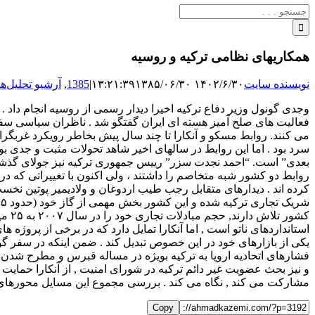
جستجو
برای:
همکاریهای نظامی ترکیه و روسیه
نویسنده سایت
۱۴۰۲/۶/۳۰ ۱۳:۲۱:۳۹
۱۳۸۵/۰۶/۳۰
|
1385
,
آرشیو تحلیل‌ها
وجدی گونول وزیر دفاع ترکیه اخیرا دیدار رسمی از روسیه انجام داد 
فعالیت های صلح آمیز هسته ای ایران گفتگو شد . ناظران سیاسی سفر 
می کنند. روابط مسکو و آنکارا تا چند سال پیش بخاطر رویکرد غربگر
بعدی” است. “احمد نجدت سزر” رییس جمهوری ترکیه نیز جولای گذشت
روابط دو کشور شبه متخاصم را داشتند ، ولی اکنون با تغییراتی که در 
کرده اند . دیدارهای متقابل رجب طیب اردوغان و ولادیمیر پوتین نخست 
کشور
استانداردهای ناتو است , اما آنکارا تمایل دارد که در برخی از پروژه
یکی از بازارهای خود در این خصوص تبدیل کند . ضمن اینکه در سفر گ
فشارهای اتحادیه اروپا به ترکیه بویژه در مساله قبرس و مطرح شدن
و نیز بحث عضویت غیر دائم ترکیه در شورای امنیت , از آنکارا حمایت ک
مشارکت می کند , نگاه می کند . بررسی مجموع این مسایل محورهای 
Copy