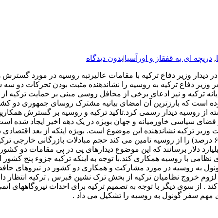
,
دریچه ای به قفقاز و اورآسیا
|
بدون دیدگاه
. در دیدار وزیر دفاع ترکیه با مقامات عالیرتبه روسیه در مورد گست
وزیر دفاع ترکیه به روسیه را نشاندهنده مثبت بودن تحرکات دو سه س
ایانه ترکیه و نیز ادعای برخی از محافل روسی مبنی بر حمایت ترکیه ا
ه از روسیه دیدار رسمی کرد.تاکید ترکیه و روسیه بر گسترش همکار
فضای سیاسی خاورمیانه و جهان بویژه در یک دهه اخیر ایجاد شده است ، 
وزیر ترکیه نشاندهنده این موضوع است. بویژه اینکه از بعد اقتصادی دو 
 تلاش دارند, حجم مبادلات تجاری خود را در سال ۲۰۰۷ به ۲۵ میلیارد دلار برسانند که این موضوع دید
 های نظامی با روسیه همکاری کند.با توجه به اینکه ترکیه جزوء پنج کشو
ونول به روسیه در مورد مشارکت و همکاری دو کشور در نیروهای حافظ 
 لزوم خروج نظامیان ترکیه از بخش ترک نشین قبرس , ترکیه انتظار د
ند . از سوی دیگر با توجه به تصمیم ترکیه برای احداث نیروگاههای اتمی
مهم سفر گونول به روسیه را تشکیل می داد .