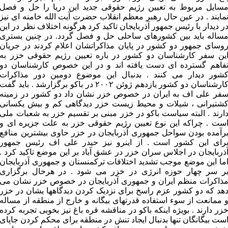
سایل مربوط به تعیین رژیم حقوقی جدید این دریا را حل و فصل
مایند . در عین حال رهبر معظم انقلاب حضرت آیت الله خامنه ای نیز
ر دیدار با رئیس جمهور آذربایجان تاکید کرد هرگونه اختلاف نظر در این
ساله باید بین کشورهای ساحلی حل و فصل گردد. در چنین بستری
وسای جمهور دو کشور در پایان مذاکراتشان اعلام کردند در جریان
ین سفر کارشناسان دو کشور در باره تعیین رژیم حقوقی خزر به
فاهم گسترده ای دست یافته اند و در این خصوص کارشناسان دو
شور دیدار می کنند . بدنبال این موضوع دومین دور مذاکرات
کارشناسان دو کشور یازدهم ژوئن ۲۰۰۲ در باکو برگزارشد . باید گفت
فر علی اف به ایران در خصوص خزر نشان داد دو کشور در زمینه
شتیرانی ، شیلات و محیط زیست خزر دیدگاهی کم و بیش یکسانی
ارند . البته سیاست باکو در خزر مبنی بر تقسیم خزر به شعبات ملی
ست . چراکه این نوع تعیین رژیم حقوقی خزر به علت جزیره ای و
رآمده بودن سواحل جمهوری آذربایجان در خزر حاوی بیشترین منافع
رای این کشور است . از اینرو نیز حیدر علی اف رئیس جمهور
ذربایجان در اجلاس سران خزر در عشق آباد بر این موضع تاکید کرد .
ما این موضع موجب تشدید اختلافات ترکمنستان و جمهوری آذربایجان
ر سر چهار حوزه انرژی در خزر می شود . در هرحال برگزاری
ذاکرات منظم ایران و جمهوری آذربایجان در خصوص خزر نشان می
هد که دو کشور عزم راسخ برای نزدیک کردن دیدگاهها یشان در خزر
 ممانعت از سوء استفاده قدرتهای بیگانه و خارج از منطقه از مساله
زر دارند . بویژه اینکه باکو در مناقشه قره باغ نیز بخوبی تجربه کرده
ست بیگانگان تنها بدنبال ایجاد تنش در منطقه برای محکم کردن جاپای