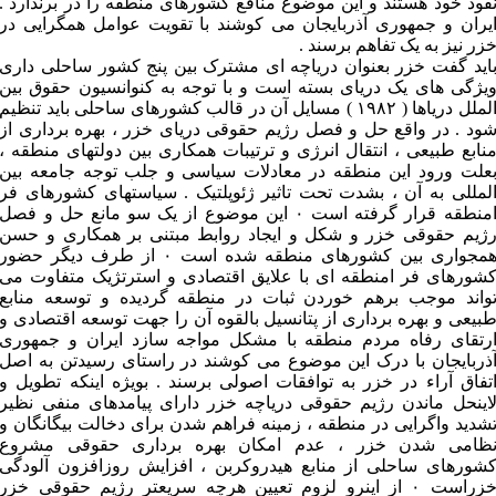
فوذ خود هستند و این موضوع منافع کشورهای منطقه را در برندارد .
یران و جمهوری آذربایجان می کوشند با تقویت عوامل همگرایی در
زر نیز به یک تفاهم برسند .
اید گفت خزر بعنوان دریاچه ای مشترک بین پنج کشور ساحلی داری
یژگی های یک دریای بسته است و با توجه به کنوانسیون حقوق بین
الملل دریاها ( ۱۹۸۲ ) مسایل آن در قالب کشورهای ساحلی باید تنظیم
ود . در واقع حل و فصل رژیم حقوقی دریای خزر ، بهره برداری از
نابع طبیعی ، انتقال انرژی و ترتیبات همکاری بین دولتهای منطقه ،
علت ورود این منطقه در معادلات سیاسی و جلب توجه جامعه بین
لمللی به آن ، بشدت تحت تاثیر ژئوپلتیک . سیاستهای کشورهای فر
امنطقه قرار گرفته است ۰ این موضوع از یک سو مانع حل و فصل
ژیم حقوقی خزر و شکل و ایجاد روابط مبتنی بر همکاری و حسن
همجواری بین کشورهای منطقه شده است ۰ از طرف دیگر حضور
شورهای فر امنطقه ای با علایق اقتصادی و استرتژیک متفاوت می
واند موجب برهم خوردن ثبات در منطقه گردیده و توسعه منابع
بیعی و بهره برداری از پتانسیل بالقوه آن را جهت توسعه اقتصادی و
رتقای رفاه مردم منطقه با مشکل مواجه سازد ایران و جمهوری
ذربایجان با درک این موضوع می کوشند در راستای رسیدتن به اصل
تفاق آراء در خزر به توافقات اصولی برسند . بویژه اینکه تطویل و
اینحل ماندن رژیم حقوقی دریاچه خزر دارای پیامدهای منفی نظیر
شدید واگرایی در منطقه ، زمینه فراهم شدن برای دخالت بیگانگان و
ظامی شدن خزر ، عدم امکان بهره برداری حقوقی مشروع
شورهای ساحلی از منابع هیدروکربن ، افزایش روزافزون آلودگی
خزراست ۰ از اینرو لزوم تعیین هرچه سریعتر رژیم حقوقی خزر