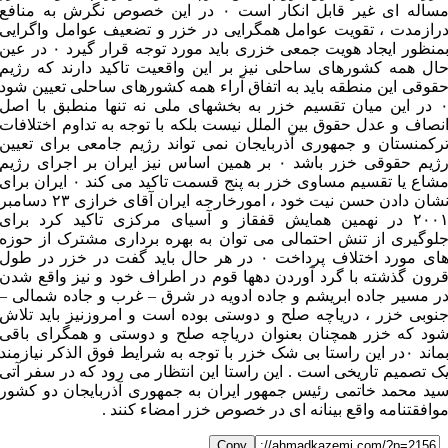
مساله ای غیر قابل انکار است ۰ در این خصوص نگرش به منافع
رازمدت ، تقویت عوامل همگرایی در خزر و تضعیف عوامل واگرایی
بمنظور ایجاد هویت جمعی خزری باید مورد توجه قرار گیرد ۰ در عین
ال همه کشورهای ساحلی نیز بر این واقعیت تاکید دارند که رژیم
قوقی این منطقه باید به اتفاق آراء همه کشورهای ساحلی تعیین شود
۰ در این میان تقسیم خزر به بخشهای ملی نه تنها منطبق با اصل
نصاف و عدل حقوق بین الملل نیست بلکه با توجه به تداوم اختلافات
رکمنستان و جمهوری آذربایجان نمی تواند رژیم جامعی برای تعیین
رژیم حقوقی خزر باشد ۰ بر همین اساس نیز ایران بر اجرای رژیم
مشاع یا تقسیم مساوی خزر به پنج قسمت تاکید می کند ۰ ایران برای
نشان دادن حسن نیت خود ، امورخارجه ایران آقای خرازی ۲۳ دسامبر
۲۰۰۱ در نهمین همایش قفقاز و آسیای مرکزی تاکید کرد برای
لوگیری از تنش احتمالی می توان به بهره برداری مشترک از حوزه
های مورد اختلاف پرداخت ۰ در هر حال باید گفت در خزر در طول
رون گذشته با گرد آوردن دهها قوم در اطراف خود و نیز واقع شدن
ر مسیر جاده ابریشم و جاده ادویه در شرق – غرب و جاده شمالی –
نوبی خزر ، دریاچه صلح و دوستی بوده است و امروزنیز باید تلاش
ود که خزر همچنان بعنوان دریاچه صلح و دوستی و همگرای باقی
بماند ۰در این راستا بی شک خزر با توجه به شرایط فوق الذکر نیازمند
ک تصمیم تاریخی است . این راستا این انتظار می رود که در سفر آتی
ید محمد خاتمی رئیس جمهور ایران به جمهوری آذربایجان دو کشور
وافقتنامه واقع بینانه ای در خصوص خزر امضاء کنند .
Copy