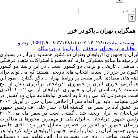
جستجو
برای:
همگرایی تهران ـ باکو در خزر
نویسنده سایت
۱۴۰۲/۸/۱ ۱۹:۰۸:۲۷
۱۳۸۱/۱۱/۰۵
|
1381
,
آرشیو
تحلیل‌ها
,
دریچه ای به قفقاز و اورآسیا
|
بدون دیدگاه
یران و جمهوری آذربایجان بعنوان دو کشور همسایه و برادر در بسیاری
ز زمینه ها منافع مشترکی دارند که همسو با اشتراکات متعدد فرهنگی
 مذهبی ، تاریخی و نژادی دو کشور است . در این راستا دو کشور
کنون در خزر در آستانه انتخاب های تاریخی هستند که می تواند برای
هه های متمادی تاثیر مثبتی بر روابط تهران ـ باکو بگذارد . نمود این
مگرایی خزری ایران و جمهوری آذربایجان برگزاری بیش از پنج
نشست کارشناسان ایران و جمهوری آذربایجان از می ۲۰۰۲ تاکنون
ست موضوعی که می رود تا به امضای توافقنامه میان دو کشور در
خزر بینجامد . پایه این اقدام پس از اجلاس سران خزر در آوریل ۰۰۲
ر عشق آباد در سفر می گذشته آقای حیدر علی اف رئیس جمهور
آذربایجان به ایران ریخته شد . گفتنی است در سفر ماه می ۰۰۲
ئیس جمهور آذربایجان به ایران یکی از مهمترین محورها ی مذاکرات
وسای جمهور دو کشور در خصوص مسایل خزر بود . آقای خاتمی
ئیس جمهور ایران در دیدار با رئیس جمهور آذربایجان تاکید کرد باید هر
نج کشور ساحلی دریای خزر بصورت برادرانه ، تفاهم آمیز و دوستانه