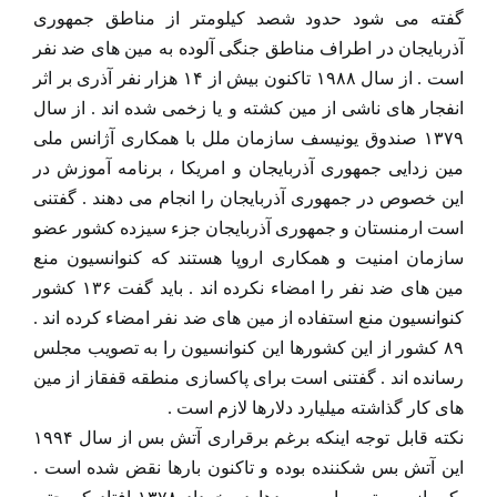
گفته می شود حدود شصد کیلومتر از مناطق جمهوری
آذربایجان در اطراف مناطق جنگی آلوده به مین های ضد نفر
است . از سال ۱۹۸۸ تاکنون بیش از ۱۴ هزار نفر آذری بر اثر
انفجار های ناشی از مین کشته و یا زخمی شده اند . از سال
۱۳۷۹ صندوق یونیسف سازمان ملل با همکاری آژانس ملی
مین زدایی جمهوری آذربایجان و امریکا ، برنامه آموزش در
این خصوص در جمهوری آذربایجان را انجام می دهند . گفتنی
است ارمنستان و جمهوری آذربایجان جزء سیزده کشور عضو
سازمان امنیت و همکاری اروپا هستند که کنوانسیون منع
مین های ضد نفر را امضاء نکرده اند . باید گفت ۱۳۶ کشور
کنوانسیون منع استفاده از مین های ضد نفر امضاء کرده اند .
۸۹ کشور از این کشورها این کنوانسیون را به تصویب مجلس
رسانده اند . گفتنی است برای پاکسازی منطقه قفقاز از مین
های کار گذاشته میلیارد دلارها لازم است .
نکته قابل توجه اینکه برغم برقراری آتش بس از سال ۱۹۹۴
این آتش بس شکننده بوده و تاکنون بارها نقض شده است .