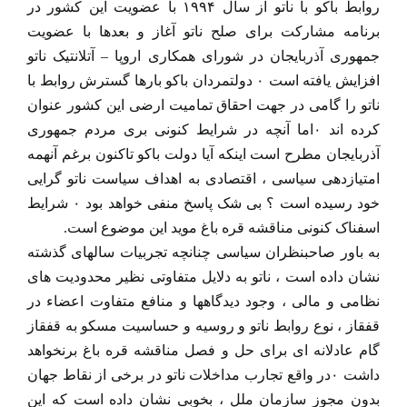
روابط باکو با ناتو از سال ۱۹۹۴ با عضویت این کشور در
برنامه مشارکت برای صلح ناتو آغاز و بعدها با عضویت
جمهوری آذربایجان در شورای همکاری اروپا – آتلانتیک ناتو
افزایش یافته است ۰ دولتمردان باکو بارها گسترش روابط با
ناتو را گامی در جهت احقاق تمامیت ارضی این کشور عنوان
کرده اند ۰اما آنچه در شرایط کنونی بری مردم جمهوری
آذربایجان مطرح است اینکه آیا دولت باکو تاکنون برغم آنهمه
امتیازدهی سیاسی ، اقتصادی به اهداف سیاست ناتو گرایی
خود رسیده است ؟ بی شک پاسخ منفی خواهد بود ۰ شرایط
اسفناک کنونی مناقشه قره باغ موید این موضوع است.
به باور صاحبنظران سیاسی چنانچه تجربیات سالهای گذشته
نشان داده است ، ناتو به دلایل متفاوتی نظیر محدودیت های
نظامی و مالی ، وجود دیدگاهها و منافع متفاوت اعضاء در
قفقاز ، نوع روابط ناتو و روسیه و حساسیت مسکو به قفقاز
گام عادلانه ای برای حل و فصل مناقشه قره باغ برنخواهد
داشت ۰در واقع تجارب مداخلات ناتو در برخی از نقاط جهان
بدون مجوز سازمان ملل ، بخوبی نشان داده است که این