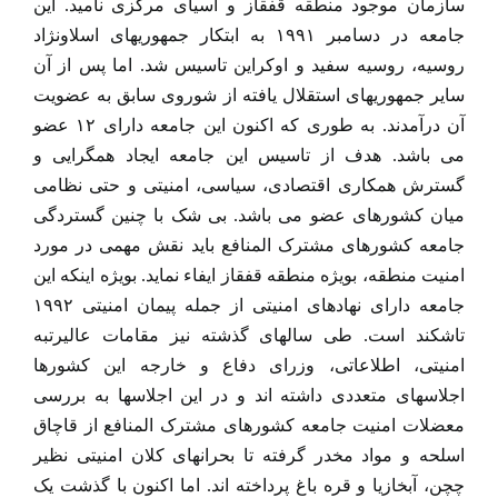
سازمان موجود منطقه قفقاز و آسیای مرکزی نامید. این
جامعه در دسامبر ۱۹۹۱ به ابتکار جمهوریهای اسلاونژاد
روسیه، روسیه سفید و اوکراین تاسیس شد. اما پس از آن
سایر جمهوریهای استقلال یافته از شوروی سابق به عضویت
آن درآمدند. به طوری که اکنون این جامعه دارای ۱۲ عضو
می باشد. هدف از تاسیس این جامعه ایجاد همگرایی و
گسترش همکاری اقتصادی، سیاسی، امنیتی و حتی نظامی
میان کشورهای عضو می باشد. بی شک با چنین گستردگی
جامعه کشورهای مشترک المنافع باید نقش مهمی در مورد
امنیت منطقه، بویژه منطقه قفقاز ایفاء نماید. بویژه اینکه این
جامعه دارای نهادهای امنیتی از جمله پیمان امنیتی ۱۹۹۲
تاشکند است. طی سالهای گذشته نیز مقامات عالیرتبه
امنیتی، اطلاعاتی، وزرای دفاع و خارجه این کشورها
اجلاسهای متعددی داشته اند و در این اجلاسها به بررسی
معضلات امنیت جامعه کشورهای مشترک المنافع از قاچاق
اسلحه و مواد مخدر گرفته تا بحرانهای کلان امنیتی نظیر
چچن، آبخازیا و قره باغ پرداخته اند. اما اکنون با گذشت یک