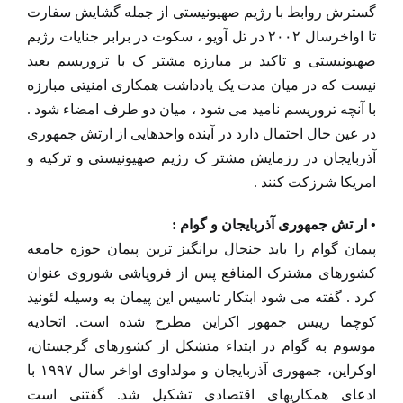
گسترش روابط با رژیم صهیونیستی از جمله گشایش سفارت
تا اواخرسال ۲۰۰۲ در تل آویو ، سکوت در برابر جنایات رژیم
صهیونیستی و تاکید بر مبارزه مشتر ک با تروریسم بعید
نیست که در میان مدت یک یادداشت همکاری امنیتی مبارزه
با آنچه تروریسم نامید می شود ، میان دو طرف امضاء شود .
در عین حال احتمال دارد در آینده واحدهایی از ارتش جمهوری
آذربایجان در رزمایش مشتر ک رژیم صهیونیستی و ترکیه و
امریکا شرزکت کنند .
• ار تش جمهوری آذربایجان و گوام :
پیمان گوام را باید جنجال برانگیز ترین پیمان حوزه جامعه
کشورهای مشترک المنافع پس از فروپاشی شوروی عنوان
کرد . گفته می شود ابتکار تاسیس این پیمان به وسیله لئونید
کوچما رییس جمهور اکراین مطرح شده است. اتحادیه
موسوم به گوام در ابتداء متشکل از کشورهای گرجستان،
اوکراین، جمهوری آذربایجان و مولداوی اواخر سال ۱۹۹۷ با
ادعای همکاریهای اقتصادی تشکیل شد. گفتنی است