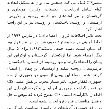
بیشترCIS کمک می کند. همچنین می توان به تشکیل اتحادیه
گوام شامل آذربایجان، ازبکستان،‌ اوکراین، مولداوی و
گرجستان و نیز اتحادهای دو جانبه روسیه و بلاروس،
ارمنستان و روسیه، تاجیکستان و روسیه، نیز در این راستا
اشاره کرد.
تحت تاثیر اختلافات فراوان اعضاء، CIS در مارس ۱۹۹۹ از
لحاظ امنیتی هر چه بیشتر تضعیف شد. در این ماه قرار بود
که پیمان امنیت دسته جمعی تاشکند(۱۹۹۲) برای ۵ سال
دیگر امضاء شود. اما ازبکستان، گرجستان و اوکراین این
پیمان را امضاء نکردند و تنها روسیه، قزاقستان، تاجیکستان،
قرقیزستان، روسیه سفید و ارمنستان این پیمان را امضاء
کردند. عدم امضاء این پیمان از سوی دو جمهوری از سه
جمهوری قفقاز جنوبی تاثیر بسیار مخرب بر نقش امنیتی CIS
در قفقاز گذاشت. جمهوری آذربایجان و گرجستان دلیل این
اقدام را ناکارآمدی امنیتی CIS مطرح کردند که موفق به حل
و فصل مناقشات قره باغ و آبخازیا نشده است.
در واقع جمهوری آذربایجان در راستای سیاست ناتو گرایی