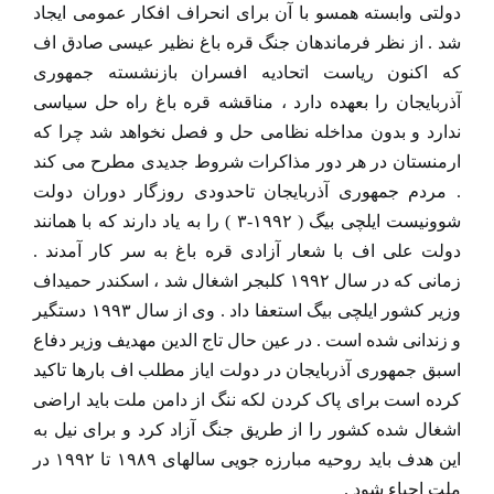
دولتی وابسته همسو با آن برای انحراف افکار عمومی ایجاد
شد . از نظر فرماندهان جنگ قره باغ نظیر عیسی صادق اف
که اکنون ریاست اتحادیه افسران بازنشسته جمهوری
آذربایجان را بعهده دارد ، مناقشه قره باغ راه حل سیاسی
ندارد و بدون مداخله نظامی حل و فصل نخواهد شد چرا که
ارمنستان در هر دور مذاکرات شروط جدیدی مطرح می کند
. مردم جمهوری آذربایجان تاحدودی روزگار دوران دولت
شوونیست ایلچی بیگ ( ۱۹۹۲-۳ ) را به یاد دارند که با همانند
دولت علی اف با شعار آزادی قره باغ به سر کار آمدند .
زمانی که در سال ۱۹۹۲ کلبجر اشغال شد ، اسکندر حمیداف
وزیر کشور ایلچی بیگ استعفا داد . وی از سال ۱۹۹۳ دستگیر
و زندانی شده است . در عین حال تاج الدین مهدیف وزیر دفاع
اسبق جمهوری آذربایجان در دولت ایاز مطلب اف بارها تاکید
کرده است برای پاک کردن لکه ننگ از دامن ملت باید اراضی
اشغال شده کشور را از طریق جنگ آزاد کرد و برای نیل به
این هدف باید روحیه مبارزه جویی سالهای ۱۹۸۹ تا ۱۹۹۲ در
ملت احیاء شود .