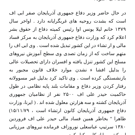
در حال حاضر وزیر دفاع جمهوری آذربایجان صفر ابی اف
است که بشدت روحیه های غربگرایانه دارد . اواخر سال
۱۳۷۹ خانم لیلا یونس اوا رئیس کمیته دفاع از حقوق بشر
اعلام کرد که وزارت دفاع جمهوری آذربایجان به مرکز فساد
مالی و ار تشاء در این کشور تبدیل شده است . وی ابی اف را
متهم ساخت که از زمان تصدی وی سطح آموزش نیروهای
مسلح این کشور تنزل یافته و افسران دارای تحصیلات عالی
را بدلیل افشا ء نشدن موارد خلاف قانون مجبور به
بازنشستگی کرده است . وی تاکید کرد بدلیل غیر مسوولانه
رفتار کردن وزیر دفاع و مقامات بلند پایه نظامی در طول
حاکمیت حیدر علی اف ۲۵۰۰ نفر از نظامیان جمهوری
آذربایجان کشته و سه هزارتن معلول شده اند . ( ایرنا، وزارت
دفاع جمهوری آذربایجان کانون ارتشاء است ، ۱۵/۱۱/۷۹)
ظاهرا “ بخاطر همین فساد مالی حیدر علی اف فروردین
۱۳۸۰ سرتیپ عباسعلی نوروزاف فرمانده نیروهای مرزبانی
این کشور را از کار برکنار کرد .