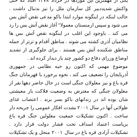
یکی از مهمترین این موردها در خرداد ۱۳۷۸ افتاد که حتی
واکنش شدیددبیر کل سازمان ملل را نیز بدنبال داشت .
جالب اینکه در اینگونه موارد ابتدا باکو مدعی نقض آتش بس
می شود و سپس ارمنستان معمولا“ آغاز نقض آتش بس را رد
می کند . باوجود این اغلب در اینگونه نقض آتش بس ها
نظامیان آذری کشته می شوند . مناطق آقدام و ترتر از جمله
مناطق شکننده آتش بس هستند . برای جلوگیری از تشدید
اوضاع وزرای دفاع دو کشور چند بار دیدار کرده اند .
موضوع مهمی که اکنون رو حیه نظامی در جمهوری
آذربایجان را تضعیف می کند ، نحوه برخورد با قهرمانان جنگ
قره باغ و نیز معلولان جنگی است در حال حاضر دهها نفر از
معلولان جنگی که معترض به وضعیت فلاکت بار معیشتی
شان بوده اند در زندانهای باکو بسر برند . اعتصاب غذای
طولانی آنها در سال ۲۰۰۱ بشدت افکار عمومی را جریحه دار
ساخت . اکنون تشکیلات جمعیت معلولین جنگ قره باغ
بریاست اعتماد اسداف تحت فشار دولت قرار دارد .
تشکیلات آزادی قره باغ در سال ۲۰۰۱ منحل و یک تشکیلات