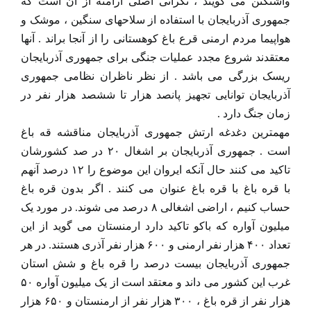
واشنگتن می گویند ، نگرانی اصلی ارامنه از آن است که
جمهوری آذربایجان با استفاده از سلاحهای سنگین ، موشک و
هواپیما مردم ارمنی قرع باغ کوهستانی را از آنجا براند . آنها
معتقدند شروع مجدد عملیات جنگی برای جمهوری آذربایجان
ریسک بزرگی می باشد . از نظر ناظران نظامی جمهوری
آذربایجان توانایی تجهیز پانصد هزار تا ششصد هزار نفر در
زمان جنگ دارد .
مهمترین دغدغه ارتش جمهوری آذربایجان مناقشه قه باغ
است . جمهوری آذربایجان بر اشغال ۲۰ در صد کشورشان
تاکید می کنند حال آنکه ایروان این موضوع را ۱۲ درصد آنهم
با قره باغ با قره باغ عنوان می کنند . اگر بدون قره باغ
حساب کنیم ، اراضی اشغالی ۸ درصد می شوند. در مورد یک
میلیون آواره که باکو تاکید دارد ارمنستان می گوید از این
تعداد ۴۰۰ هزار نفر ارمنی و ۶۰۰ هزار نفر آذری هستند. در هر
جمهوری آذربایجان بیست درصد را قره باغ و شش استان
غرب این کشور می داند و معتقد است از یک میلیون آواره ۵۰
هزار نفر از قره باغ ، ۳۰۰ هزار نفر از ارمنستان و ۶۵۰ هزار