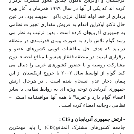
گرجستان و اوکراین تاکنون چندین مانور مشترک برگزار
کرده اند که یکی از آنها در سال ۱۹۹۹ همزمان با آغاز بهره
برداری از خط لوله انتقال انرژی باکو – سوپسا بود . در عین
حال تاکنو اوکراین اقدام به فروش مقداری تجهزات نظامی
به جمهوری آذربایجان کرده است . بدین ترتیب به نظر می
رسد گوام تلاش دارد به صورت پیمان قدرتمندی در منطقه
دربیاید که هدف حل مناقشات قومی کشورهای عضو و
برقراری امنیت در منطقه قفقاز همسو با منافع اعضاء بدون
مشارکت روسیه و با حضور کشورهای غربی را دنبال می
کند. گوام از اواسط سال ۲۰۰۲ با خروج ازبکستان از این
پیمان دچار عدم انسجام شده است . در هرحال ارتش
جمهوری آذربایجان توجه ویژه ای به روابط نظامی با سایر
اعضاء گوام دارد و تقریبا” با همه آنها موافقتنامه امنیتی –
نظامی دوجانبه امضاء کرده است .
• ارتش جمهوری آذربایجان و CIS :
جامعه کشورهای مشترک المنافع(CIS) را باید مهمترین