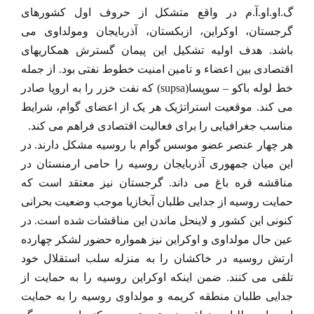
گ.او.او.آ.م در واقع متشکل از حروف اول کشورهای
گرجستان، اوکراین، ازبکستان، آذربایجان ومولداوی می
باشد. هدف اولیه تشکیل این پیمان گسترش همکاریهای
اقتصادی بین اعضاء و تامین امنیت خطوط نفتی بود. از جمله
خط لوله باکو – سوپسا(supsa) که نفت خزر را به اروپا صادر
می کند. موقعیت استراتژیک هر یک از اعضای گوام، شرایط
مناسب جغرافیایی را برای فعالیت اقتصادی فراهم می کند.
هر چهار عنصر عضو موسس گوام با روسیه مشکل دارند. در
این میان جمهوری آذربایجان روسیه را حامی ارمنستان در
مناقشه قره باغ می داند. گرجستان نیز معتقد است که
حمایت روسیه از جدایی طلبان آبخازیا موجب وضعیت بحرانی
کنونی این کشور و لاینحل ماندن این مناقشات شده است. در
عین حال مولداوی و اوکراین نیز همواره حضور لشکر چهارده
ارتش روسیه در خاکشان را به منزله سلب استقلال خود
تلقی می کنند. ضمن اینکه اوکراین روسیه را به حمایت از
جدایی طلبان منطقه کریمه و مولداوی روسیه را به حمایت