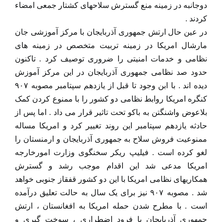
دوجانبه در زمینه منع گسترش سلاحهای کشتار جمعی امضاء
کردند .
در عین حال ارتش جمهوری آذربایجان با مرکز آموزشی جان
مارشال امریکا در زمینه تربیت متخصص در زمینه های
نظامی و خدمات امنیتی را ضروری توصیف کرد . تاکنون
حدود صد نظامی جمهوری آذربایجان در این مرکز آموزش
دیده اند . با ابن وجود تا قبل از یازدهم سپتامبر مصوبه ۹۰۷
کنگره امریکا روابط نظامی دو کشور را با ممنوع کردن کمک
بلاعوض واشنگتن به باکو تحت تاثیر قرار می داد . اما پس از
حادثه یازدهم سپتامبر این روند تغییر کرد و امریکا مساله
ممنوعیت فروش سلاح به جمهوری آذربایجان و ارمنستان را
لغو کرده است . فیلیپ ریکر سخنگوی وزارت امورخارجه
امریکا مدعی شد این اقدام موجب رشد و گسترش
همکاریهای نظامی امریکا با این دو کشور قفقاز جنوبی خواهد
شد . مصوبه ۹۰۷ نیز برای یک سال به حالت تعلیق درآمده
است . با مطرح شدن حمله امریکا به افغانستان ، ارتش
جمهوری آذربایجان با فرود اضطراری ، سوخت گیری و