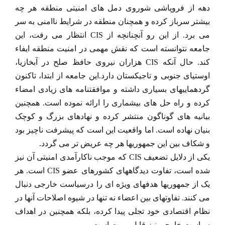
دهه از فروپاشی شوروی دمل های امنیتی منطقه هر چه
بیشتر سرباز کرده و همچنان منطقه در شرایط ناامنی به سر
می برد. از این رو آنچنانچه از CIS انتظار می رفت، این
جامعه نتوانسته است که نقش مهمی در امنیت منطقه ایفاء
کند. حال آنکه CIS هزاران نیروی حافظ صلح در آبخازیا،
اوستیای جنوبی و تاجیکستان دارد.این جامعه از ابتدا، تاکنون
گردهماییهای بسیاری داشته و موافقتنامه های زیادی امضاء
کرده و راه حل های بیشماری را ارائه نموده است. همچنین
بیانیه های گوناگون منتشر کرده و نهادهای بزرگ و کوچک
بنیان نهاده است. اما واقعیت این است که پیشرفت ناچیز بود
و شکاف بین این جمهوریها هر چه عریض تر می گردد.
یکی از دلایل تضعیف CIS که موجب ناکارآمدی امنیتی آن نیز
شده است، تفاوت دیدگاههای کشورهای عضو CIS است. هر
یک از جمهوریها هدفهای ویژه ای را درسیاست خارجی دنبال
می کنند. تفاوتهای بین اعضاء نه تنها در شیوه اصلاحات آنها در
نظام اقتصادی خود تجلی پیدا کرده، بلکه همچنین در اهداف
سیاست خارجی نیز قابل رویت است.