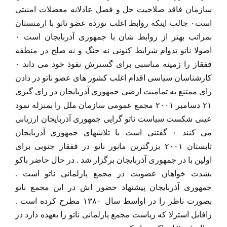
سازمان فاقد صلاحیت حل و فصل عادلانه معضلات امنیتی
است۰ جالب اینکه روابط اغلب نوزده عضو ناتو با ارمنستان
بمراتب بهتر از روابط شان با جمهوری آذربایجان است ۰
اصولا ناتو تدوام شرایط کنونی نه جنگ و نه صلح در منطقه
قفقاز را زمینه مناسبی برای گسترش نفوذ خود می داند ۰
کارشناسان سیاسی اقدام اغلب کشور های عضو ناتو در دادن
رای ممتنع به تمامیت ارضی جمهوری آذربایجان در رای گیری
۲۱ دسامبر ۲۰۰۱ مجمع عمومی سازمان ملل را بمنزله نمود
عینی شکست سیاست ناتو گرایی جمهوری آذربایجان ارزیابی
می کنند ۰ گفتنی است با تلاشهای جمهوری آذربایجان
تابستان ۲۰۰۱ بزرگترین مانور ناتو در قفقاز جنوبی برای
اولین با در جمهوری آذربایجان برگزار شد . در حال حاضر باکو
بشدت خواهان عضویت در مجمع پارلمانی ناتو است .
جمهوری آذربایجان پیشنهاد حضور اش در این مجمع ناتو
بصورت ناظر را در اواسط سال ۱۳۸۰ مطرح کرده است .
رافایل استرلا که ریاست مجمع پارلمانی ناتو را بعهده دارد در