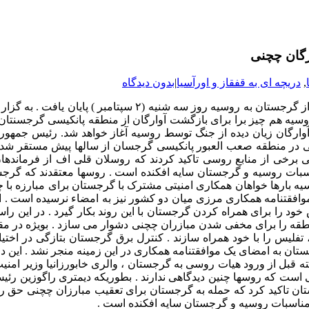
رگان چچنی
,
دریچه ای به قفقاز و اورآسیا
|
بدون دیدگاه
 روسیه هم چیز برا برای بازگشت آوارگان از منطقه پانکیسی گرجسنتا
آوارگان زیان دیده از جنگ توسط روسیه آغاز خواهد شد. رئیس جمه
 چچنی تاکید کرد . گفته می شوو حدود ۳۸۰۰ آواره چچنی در منطقه صعب العبور پانکیسی گرجسان از 
 برخی از منابع روسی تاکید کردند که روسلان قلی اف از فرمانده
ت روسیه و گرجستان سایه افکنده است . روسها معتقدند که گرجستا
سیه بارها خواهان همکاری امنیتی مشترک با گرجستان برای مبارزه با
افقتنامه همکاری مرزی میان دو کشور نیز به امضاء نرسیده است . ادا
را برای همراه کردن گرجستان با این روند بکار گیرد . در این راس
طقه را برای مخفی شدن مبازران چچنی دشوار می سازد . بویژه در مقط
فلیس را با خود همراه سازند . کنترل برق گرجستان بتازگی در اختی
ن به امضای یک موافقتنامه همکاری در این زمینه منجر نشد . این 
ده اند . هفته گذشته قبل از ورود هیات روسی به گرجستان ، والری خابورزانیا وز
ی است که روسها چنین دیدگاهی ندارند . بطوریکه دیمتری راگوزین رئ
ستان تاکید کرد که حمله به گرجستان برای تعقیب مبارزان چچنی حق 
 مناسبات روسیه و گرجستان سایه افکنده است .