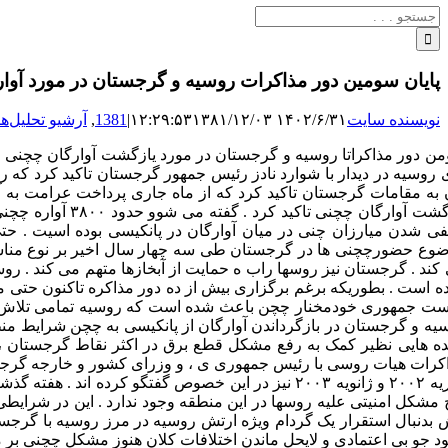
جستجو
برای:
پایان سومین دور مذاکرات روسیه و گرجستان در مورد آوا
نویسنده سایت
۱۴۰۲/۶/۳۱ ۱۲:۲۹:۵۳
۱۳۸۱/۱۲/۰۳
|
1381
,
آرشیو تحلیل‌ها
 روسیه در دیدار با شوارد نادز رئیس جمهور گرجستان تاکید کرد که
 به مقامات گرجستان تاکید کرد که از ماه جاری پرداخت عرامت به 
بازگشت آوارگان
ی شدن میارزان چنی در میان آوارگان در پانکیسی بوده اسیت . حتی
وع حضورچچنی ها در گرجستان طی سه چهار سال اخیر بر نوع مناسبا
کند . گرجستان نیز روسها راب ه حمایت از آبخازها متهم می کند . رو
ه است . بطوریکه برغم برگزاری بیش از ده دور مذاکره تاکنون حتی مو
ست جمهوری خودمخنار چچن باعث شده است که روسیه تمامی تلاش خود 
یه و گرجستان در بازگرداندن آوارگان از پانکیسی به چچن شرایط من
ه هایی نظیر کمک به رفع مشکل قطع برق در اکثر نقاط گرجستان ، ت
کرات هیات روسی با رئیس جمهوری ی ، و وزرای کشور و خارجه گرجستا
فوریه ۲۰۰۲ و ژانویه ۲۰۰۳ نیز در این خصوص گفتگو کر
 مشکل امنیتی علیه روسها در این منطقه وجود ندارد . این در شرایط
 بدنبال استقرار یک گردام ویژه ارتش روسیه در مرز روسیه با گرج
د جو بی اعتمادی و لایحل ماندن اختلافات کلان هنوز مشکل چچنی بر