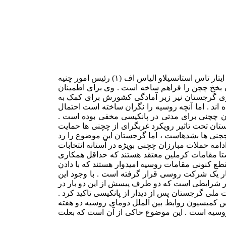
سومن دور مذاکراتا روسیه و گرجستان در مورد یازگشت آوارگان چچنی از گرجستان به روسیه روز سه شنیه (۲ سپتامبر ) پایان یافت . به گزار ایتار تاس استانسیلاو الیاس اف (۱) رئیس امور چنیه
ن بخخ چچن را فراهم ساخه است . وی برای اطمینان
وری گرجستان نیر زبر آمادگی کشورش برای کمک به
سالها پیش مستقر شده اند . اما آنچه روسیه را نگران ساخته است احتمال
ان چچنی برای مدتی در پانکیسی مخفی بوده است .
ن تحت تاثیر رویکرد غربگرای از چچنی ها حمایت
 چچنی ها بشدهاست ، اما گرجستان این موضوع را رد
مه حملات مبارزان چچنی بویژه در آستانه انتخابات
تا مقامات کرملین معتقد هستند که حداقل همکاری
ع کنونی مقامات روسیه امیدوار هستند که با دادن
ار یک شرکت روسی قرار گرفته است . با وجود این
در شرایطی است که دو طرف پیسش از این دو بار در
یر امنیت ملی گرجستان پس از دیدار از پانکیسی تاکید کرد .
یس کمیسیون روابط بین الملل دومای روسیه دو هفته
روسیه است . این موضوع حاکی از آن است که بعلت