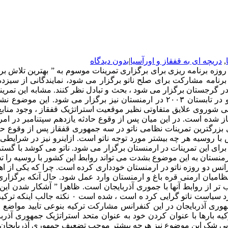
,
دریچه ای به قفقاز و اورآسیا
|
بدون دیدگاه
برنامه مشارکت برای صلح ناتو برگزار می شود، نمایندگانی از سیزده
در جمهوری آذربایجان برگزار شد. گفته می شود این تمرینات نظامی ناتو در تابستان ۲۰۰۳ در ا
وروی علایق متفاوتی نظیر موقعیت استراتژیک قفقاز ، وجود منابع قا
ده است. در این میان پس از وقوع حادثه یازدهم سپتنامبر در امریکا
ی بزرگترین تمرینات نظامی ناتو در سه جمهوری قفقاز پس از وقوع حا
 روسیه هر چه بیشتر مورد توجه ناتو است. ازاینرو نیز در شرایطی ک
برای این تمرینات در ارمنستان برگزار می شود. ناتو می کوشد با گست
ستان به این موضوع بشدت می تواند روابط این کشور با روسیه را تحت
انس دو روزه ناتو در ارمنستان خودداری کرده است. چرا که یکی از ا
میان ارمنی قره باغ و ارمنستان وارد عمل شود. حال آنکه برگزاری کن
 تر از روابط آنها با جموری آذربایجان است. ظاهرا ” آشکار شدن ا
گذشته هزینه فراوانی از لحاظ اقتصادی ، سیاسی و تبلیغ
ری آذربایجان در این کنفرانس مشارکت ترکیه بنوعی تایید مواضع ایر
 بارها با عنوان کردن خود به عنوان متحد استراتژیک جمهوری آذربا