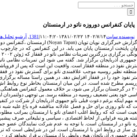
جستجو
برای:
پایان کنفرانس دوروزه ناتو در ارمنستان
نویسنده سایت
۱۴۰۲/۷/۱۴ ۱۱:۰۴:۲۰
۱۳۸۱/۰۲/۲۲
|
1381
,
آرشیو تحلیل‌ها
وان پایتخت ارمنستان پایان می یابد. در این کنفرانس که در چارچوب 
رش نفوذ در منطقه قفقاز است. واقعیت این است که پس از فروپاشی ش
منطقه نظیر روسیه موجب علاقمندی ناتو برای گسترش نفوذ در قفقاز ش
تر نفوذ خود را در قفقاز افزایش دهد. در همین راستا مساله برگزار
ریسم مطرح شده است. در این میان ارمنستان بخاطر نوع روابط اش با
۲۰۰۲ در گرجستان برگزار می شود، بر خلاف معمول کنفرانس هماهنگی 
سی خود یعنی تضعیف روسیه در منطقه برسد. بی توجهی دولتمردان ارمن
ه مهم اینکه برغم دعوت قبلی ناتو جمهوی آذربایجان از شرکت در کنفر
 که ناتو روزی برای حل و فصل عادلانه مناقشه قره باغ علیه شبه نظا
عیت است که که روابط اغلب اعضای ناتو با ارمنستان بمراتب مطلوب
ه ناتو در ارمنستان است. با توجه به عدم شرکت نمایندگان عضو جمهو
ی ساز ی روابط اش با ارمنستان است. این در شرایطی است که ترکیه
جمهوری آذرباتجان هیچ روابطی با ارمنستان برقرار نخواهد کرد ۰ بی شک این موضوع نیز هرچه بیشتر موجب تضعیف جمهوری آذربایجان در روند حل و فصل مناقشه قره باغ خواهد شد.