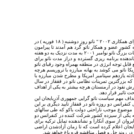
به گزارش خبرگزاری نویان توپان (Noyan Tapan) ارمنستان ،کنفرانس دو روزه برنامه ریزی برای برگزاری تمرینات موسوم به ” بهترین تلاش برای همکاری ۲۰۰۲ “ ناتو روز دوشنبه ( ۱۸ فوریه ) در
 کشور عضو و همکار ناتو گرد هم آمدند تا پیرامون
چگونگی برگزاری بزرگترین تمرینات نظامی ناتو در قفقاز که ژوئن ۲۰۰۲ در گرجستان برگزار می شود ، بحث و تبادل نظر کنند. مشابه این تمرینات بزرگ ناتو نوامبر ۲۰۰۱ به مدت نزدیک به دو هفته
رمنستان نیز برگزار می شود. این موضوع نشاندهنده برنامه ریزی گسترده و دراز مدت ناتو برای
بل توجه انرژی در منطقه بهمراه وجود رقبای ناتو
 ناتو می کوشد به بهانه مبارزه با تروریسم هرچه
دثه یازدهم سپتامبر امریکا و مطرح شدن مبارزه با
ه بزرگترین تمرینات نظامی ناتو در قققاز در سال
رش نفوذ در ارمنستان هرچه بیشتر به یکی از اهداف
 تاثیر قرار دهد.
هداف مهم سیاست ناتو گرایی جمهوری آذربایجان این
فرانس دو روزه ناتو در قفقاز تایید دیگری بر این
ین موضوع موجب ناراحتی دولت باکو که طی سالهای
اتی صرف پیشبرد سیاست ناتو گرایی کرد ه است ، شده است ۰ نکته جالب اینکه ترکیه یکی از سیزده کشور شرکت کننده در کنفرانس دو
وان از سوی آنکارا و نشاندهنده تمایل ترکیه برای
یجان اعلام کرده است که تا زمان آزادشدن اراضی