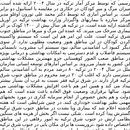
رسمی که توسط مرکز آمار ترکیه در سال ۲۰۰۴ ارائه شده است،
یزان مرگ و میر کودکان در حکاری در مقایسه با استانبول دو برابر
ست. بر اساس آماری که توسط دکتر محمد علی تورون اوغلو مدیر
رکز مبارزه با بیماریهای واگیردار وزارت بهداشت ترکیه در آوریل
گذشته ارایه شده است، در ترکیه هر سال بیش از ۱۴۰۰ کودک بر اثر
یماری سرخک می میرند. که عمده این مرگ و میرها در مناطق جنوب
رق ترکیه است. علت این امر هم این است که سیستم واکسینه
ردن کودکان در این مناطق هنوز وضعیت مطلوبی ندارد. از سوی
یگر کمبود آب‌ آشامیدنی‌ سالم، نبود سیستم آب مشروب، نابسمانی
یستم فاضلاب و عدم‌ دسترسی‌ به‌ امکانات‌ بهداشتی‌ و درمانی‌ بویژه‌
ر مناطق‌ صعب‌ العبور کوهستانی‌ جزو مهمترین‌ مشکلات‌ بهداشتی‌
ین‌ کشور به‌ شمار می‌روند. بر اساس آمارهای توسعه انسانی سازمان
ملل در سال ۲۰۰۴ در ترکیه ۸۰ درصد مردم به آب آشامیدنی سالم
دسترسی دارند که اغلب آن ۲۰ درصد محروم در مناطق جنوب شرق
رکیه قرار دارند. در شرق ترکیه فقر نسبت به غرب آن بسیار بیشتر
یداد می کند و همین امر هم باعث افزایش مشکلات بهداشتی می
ود. سالها برقراری وضعیت فوق العاده باعث شده است که هم
ولت و هم بخش خصوص از انجام سرمایه گذاری در مورد بخشهای
همی نظیر بهداشت خودداری کنند. در چنین شرایطی است که هفته
ذشته اعلام شد که بیماری وبا بشدت در مناطق جنوب شرق ترکیه
سترش پیدا کرده است . شکی نیست اگر بخش از هزینه های سنگین
ظامی ارتش در جنوب شرق ترکیه به امور رفاهی در این مناطق
ختصاص داده شود ،تروریست ها برای مکان یابی در جنوب شرق ترکیه
چار مشکل خواهند شد . از اینرو نیز مردم ترکیه انتظار دارند که