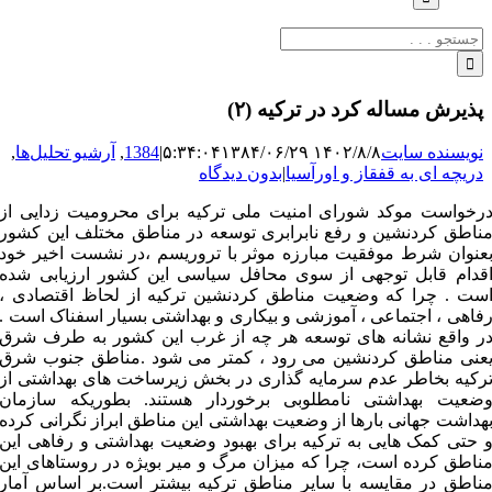
جستجو
برای:
پذیرش مساله کرد در ترکیه (۲)
نویسنده سایت
۱۴۰۲/۸/۸ ۵:۳۴:۰۴
۱۳۸۴/۰۶/۲۹
|
1384
,
آرشیو تحلیل‌ها
,
دریچه ای به قفقاز و اورآسیا
|
بدون دیدگاه
رخواست موکد شورای امنیت ملی ترکیه برای محرومیت زدایی از
ناطق کردنشین و رفع نابرابری توسعه در مناطق مختلف این کشور
عنوان شرط موفقیت مبارزه موثر با تروریسم ،در نشست اخیر خود
قدام قابل توجهی از سوی محافل سیاسی این کشور ارزیابی شده
ست . چرا که وضعیت مناطق کردنشین ترکیه از لحاظ اقتصادی ،
فاهی ، اجتماعی ، آموزشی و بیکاری و بهداشتی بسیار اسفناک است .
ر واقع نشانه های توسعه هر چه از غرب این کشور به طرف شرق
عنی مناطق کردنشین می رود ، کمتر می شود .مناطق جنوب شرق
رکیه بخاطر عدم سرمایه گذاری در بخش زیرساخت های بهداشتی از
ضعیت بهداشتی نامطلوبی برخوردار هستند. بطوریکه سازمان
هداشت جهانی بارها از وضعیت بهداشتی این مناطق ابراز نگرانی کرده
 حتی کمک هایی به ترکیه برای بهبود وضعیت بهداشتی و رفاهی این
ناطق کرده است، چرا که میزان مرگ و میر بویژه در روستاهای این
ناطق در مقایسه با سایر مناطق ترکیه بیشتر است.بر اساس آمار