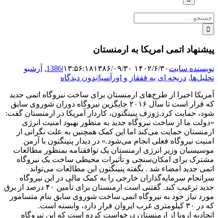
جستجو
برای:
پیشنهاد اتمی امریکا به ارمنستان
نویسنده سایت
۱۴۰۲/۶/۳۰ ۱۳:۵۶:۱۸
۱۳۸۶/۰۹/۳۰
|
1386
,
آرشیو
تحلیل‌ها
,
دریچه ای به قفقاز و اورآسیا
|
بدون دیدگاه
آمریکا اخیرا از طرح‌های ارمنستان برای ساخت نیروگاه اتمی جدید
که قرار است تا سال ۲۰۱۶ جایگزین نیروگاه‌ دوران شوروی سابق
شود، حمایت ‌کرد.ژوزف پنینگتون، کاردار آمریکا در ارمنستان گفت:
«دولت ما از ساخت نیروگاه جدید به منظور بهبود امنیت انرژی
ارمنستان حمایت می‌کند اما این کمک همچنین به علت نگرانی از
امنیت نیروگاه فعلی انجام می‌شود.» در دیدار پنینگتون با آرمن
موسیسیان وزیر انرژی ارمنستان یک توافقنامه بمنظور مطالعات
مشترک برای امکان‌سنجی و تأثیرات محیطی ساخت یک نیروگاه
اتمی جدید امضاء شد . بگفته پنینگتون این مطالعات می‌تواند
سرانجام سرمایه‌گذاران خارجی را به کمک مالی در این نیروگاه
جدید ترغیب کند. گفتنی است ارمنستان برای تأمین ۴۰ درصد از برق
مورد نیاز خود به نیروگاه اتمی ساخت شوروی سابق بنام متسامور
که در ۳۰ کیلومتری غرب ایروان قرار دارد، وابسته است.
اتحادیه اروپا از ارمنستان درخواست کرده است که این نیروگاه