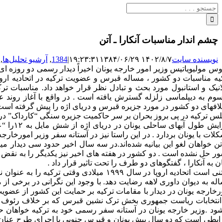
جستجو
برای:
چشم اندار مناسبات آنکارا ـ آتن
نویسنده سایت
۱۴۰۲/۸/۷ ۱۹:۲۳:۳۱
۱۳۸۴/۰۶/۲۹
|
1384
,
آرشیو تحلیل‌ها
,
وس مولیویاتیس وزیر امور خارجه یونان اخیراً دیدار رسمی دو روزه ای 
یه مناسبات دو کشور ، مساله قبرس و عضویت ترکیه در اتحادیه اروپ
وم به دیپلماسی زلزله گسترش یافته است . در واقع با آغاز روند ع
لافهای دو کشور در مورد جزیره قبرس و دریای اژه را پیش گرفته است
افزایش
لات با یونان بردارد . در این راستا نیز در آستانه سفر وزیر امورخارجه
آتن خواهان لغو این بیانیه شده‌اند.در سه سال اخیر حدود سی دید
ر حل نشده است . دو کشور در هفته های اخیر نیز یکدیگر را به نقض حر
ان به آنکارا ، گفتگوهای دو طرف را تحت تاثیر قرار داد .
له به دیوان داوری لاهه رضایت دهد. با وجود این نگرانی در برخی از مح
رخارجه یونان در دیدار با مقامات ترکیه بر حمایت این کشور از عضوی
انتخابات ریاست جمهوری بخش ترک نشین قبرس که بر خلاف رئوف د
ود .وزیر خارجه یونان در آستانه سفر رسمی خود به ترکیه خواهان حل
یطی است که دو سال پیش یونان و قبرس جنوبی با اجرای طرح عنان مخال