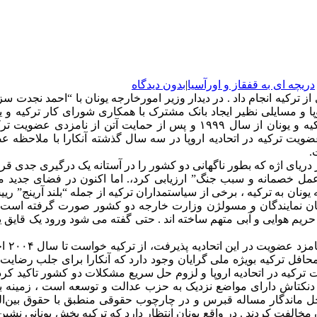
دریچه ای به قفقاز و اورآسیا
|
بدون دیدگاه
از ترکیه انجام داد . در دیدار وزیر امورخارجه یونان با “احمد نجدت
ا و مسایلی نظیر ایجاد بانک مشترک با همکاری شورای کار ترکیه و
سلانیک و استانبول مورد بحث و تبادل نظر قرار خواهد داد. مناسبات ترکیه و یونان از
ضویت ترکیه در اتحادیه اروپا در سه سال گذشته آنکارا با ملاحظه
.
 طول آبهای ساحلی یونان در دریای اژه از شش مایل به ۱۲را “عمل خصمانه و سبب جنگ” ارزیابی کرد،. ا
 یونان به ترکیه ، برخی از سیاستمداران ترکیه از جمله “بلند آرینج” ر
ار میان نمایندگان و مسولژن وزارت خارجه دو کشور صورت گرفته است
یم هوایی و آبی متهم ساخته اند . حتی گفته می شود ورود یک قایق یو
گقتنی 
افل ترکیه بویژه ملی گرایان وجود دارد که آنکارا برای جلب رضایت اتحا
ت ترکیه در اتحادیه اروپا و لزوم حل سریع مشکلات دو کشور تاکید کر
نکتاش دارای مواضع نزدیک به حزب عدالت و توسعه است ، زمینه ب
 ماندگار مساله قبرس و در چارچوب حقوقی منطبق با حقوق بین‌المللی
فت کردند . در واقع یونان انتظار دارد که ترکیه بخش یونانی نشین ق