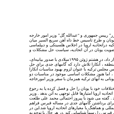
 سزر” رییس جمهوری و “عبدالله گل” وزیر امور خارجه
 یونان و طرح تاسیس خط ذاه آهن سریع السیر میان
 سال ۱۹۹۹ و پس از حمایت آتن از نامزدی عضویت ترکیه دراتحادیه اروپا در اجلاس هلسینکی و دیپلماسی
 عضویت یونان در آن اتحادیه، سیاست حل مشکلات و
مجلس ترکیه در پی بروز بحران بر سر حاکمیت جزیره سنگی “کارداک” در دریای اژه که بطور ناگهانی دو کشور را در آستانه یک درگیری جدی قرار داد، در هشتم ژوئن ۱۹۹۵میلادی با صدور بیانیه‌ای،
ما اکنون در فضای جدید منطقه ، آنکارا تلاش دارد که گامهای جدی برای حل
ییس مجلس ترکیه با عنوان لزوم بهبود مناسبات آنکارا
 ، اما هنوز مشکلات اساسی موجود در مناسبات دو
نانی به آبهای ترکیه همزمان با سفر وزیر امورخاجه
است اتحادیه اروپا در سال ۱۹۹۹ میلادی وقتی ترکیه را به عنوان نامزد عضویت در این اتحادیه پذیرفت، از ترکیه خواست تا سال ۲۰۰۴ اختلافات خود با یونان را حل و فصل کرده یا به رجوع
دیه اروپا امتیازها قابل توجهی به آتن بدهد . وزیر
د . گفته می شود با پیروز احتمالی محمد علی طلعت
رای برداشتن گامهای جدی در مساله قبرس فراهم
 و هماهنگ با معیارهای اتحادیه اروپا شد.این در
برس را رسماً شناسایی کند .در هر حال با توجه به