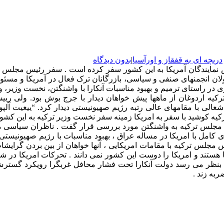
دریچه ای به قفقاز و اورآسیا
|
بدون دیدگاه
 نمایندگان آمریکا به این کشور سفر ‌کرده است . سفر رئیس مجلس
ولان انجمنهای صنفی و سیاسی، بازرگانان ترک فعال در آمریکا و مسئول
 راستای ترمیم و بهبود مناسبات آنکارا با واشنگتن، نخست وزیر، وز
ت ترکیه اردوغان از ماهها پیش خواهان دیدار با جرج بوش بود. ولی ر
ن اشغالی با مقامهای عالی رتبه رژیم صهیونیستی دیدار کرد. “ییغیت آل
ه کوشید با سفر به امریکا زمینه سفر نخست وزیر ترکیه به این کشور 
جلس ترکیه به واشنگتن مورد بررسی قرار گفت . ناظران سیاسی معت
 کامل با امریکا در مساله عراق ، بهبود مناسبات با رژیم صهیونیستی
هستند و امریکا را دوست این کشور نمی دانند . تحرکات امریکا د
ین بنظر می رسد دولت آنکارا تحت فشار محافل غربگرا رویکرد گستر
ربه زند .