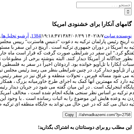
جستجو
برای:
گامهای آنکارا برای خشنودی امریکا
نویسنده سایت
۱۴۰۲/۸/۷ ۱۹:۱۸:۴۷
۱۳۸۴/۰۶/۲۹
|
1384
,
آرشیو تحلیل‌ها
,
ت آرینج رئیس پارلمان ترکیه به دعوت “دننیس هاسترت” رییس مجلس
یه به آمریکا در دوران جمهوری ترکیه است . آرینچ در این سفر با مسئ
فتگو کرد.” این سفر در شرایطی صورت گرفت که قرار است ماه جاری در
 بطور جداگانه از آمریکا دیدار کنند. البته بنوشته برخی از مطبوعا
سبات آنکارا با تل‌آویو خوانده بود. اردوغان اخیراً در سفر به فلسطی
 از تل‌آویو دیدار کرد. در چنین شرایطی بنظر می رسد رئیس مجلس ترکی
ه می شود مساله قبرس ، تحولات منطقه و عراق نیز در سفر رئیس م
یه دارد که مهمترین آنها کمک به اجرای طرح خاورمیانه بزرگ ، همکاری
م ترکیه بر اساس نظر سنجی هایکه انجام شده است ، مخالف امریکا 
دن به وعده هایش این موضوع را به اثبات رسانده است . با وجود ا
یه دنبال می کند که در عین حال می تو.اند به جایگاه منطقه ای ترکیه ض
Copy
این مطلب رو برای دوستانتان به اشتراک بگذارید!