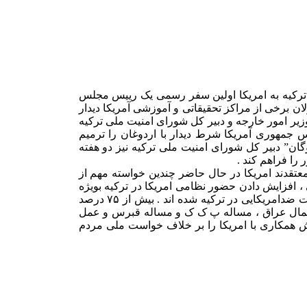
 ترکیه به امریکا اولین سفر رسمی یک رییس مجلس
ان برخی از مراکز تحقیقاتی و آموزشی آمریکا دیدار
یر امور خارجه و دبیر کل شورای امنیت ملی ترکیه
ییس جمهوری آمریکا شرط دیدار با اردوغان را ترمیم
پوگان” دبیر کل شورای امنیت ملی ترکیه نیز دو هفته
را فراهم کند .
قدند امریکا در حال حاضر چندین خواسته مهم از
 ، افزایش دادن حضور نظامی امریکا در ترکیه بویژه
در پایگاه اینجرلیک است . در این میان گفته می شود در جریان دیدار رئیس مجلس ترکیه با مقامات امریکایی ، آنها خواهان از بین بردن گرایشات ضدامریکایی در ترکیه شده اند . بیش از ۷۵ درصد
ر شمال عراق ، مساله پ ک ک و مساله قبرس و عمل
ش همکاری با امریکا را بر خلاف خواست ملی مردم