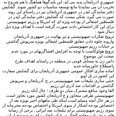
جمهوری آذربایجان پدید می آید، این بلندگوها هماهنگ با هم شروع به
تخریب آن می نمایندتا مانع توسعه مناسبات دو کشور شوند. گشایش
دفتر نمایندگی لیدر در جمهوری آذربایجان نیز در راستای این روند
صورت می گیرد. شکی نیست که گشایش دفتر نمایندگی لیدر در
فلسطین اشغالی از بودجه ویژه ای که امریکا و رژیم صهیونیستی
برای این کار اختصاص دادند صورت گرفته است تا اهداف ویژه ذیل
دنبال شود :
ترویج تفکرات صهیونیستی و نیز بهائیت در جمهوری آذربایجان
وارونه جلوه دادن حقایق فلسطین اشغالی بویژه سرپوش گذاشتن
بر جنایات رژیم صهیونیستی
ترویج هولوکاست با توجه به افزایش افشاگریهای در مورد عدم
صحت این موضوع
دامن زن به مسایل قومی در منطقه در راستای اهداف طرح
باصطلاح خاورمیانه جدید
آماده سازی افکار عمومی جمهوری آذربایجان برای گشایش سفارت
این کشور در تل آویو
خنثی سازی تبلیغات ضد صهیونیستی در ج. آذربایجان و سرپوش
گذاشتن بر اقدامات ضد آذری این رژیم
القا وجود منافع مشترک میان دو طرف ؛ حال آنکه رژیم
صهیونیستی طرفی متجاوز و ج آذربایجان کشور مورد تجاوز است.
در هر حال آنچه مسلم است اینکه طی ماههای اخیر بویژه بعد از
اختصاص بودجه آشکار از سوی امریکا و اختصاص بودجه محرمانه از
سوی رژیم صهیونیستی برای تبلیغات ضد ایرانی , برخی از رسانه
های و نشریات معلوم الحال در ج آذربایجان برای بهره مندی از این