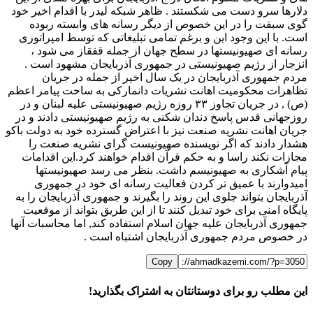
دلارها سرو دست می شکستند . ظاهر شبکه لیدر با اقدام اخیر خود
گوی سبقت را در این خصوص از دیگر رسانه های وابسته ربوده
است. با این وجود این و برغم تمامی تبلیغاتی که توسط امپراتوری
رسانه ای صهیونیستها در سطح جهان از جمله قفقاز می شود ،
انزجار از رژیم صهیونیستی در جمهوری آذربایجان مشهود است .
مردم جمهوری آذربایجان در یک سال اخیر از جمله در جریان
تظاهرات محکومیت اهانت نشریات دانمارکی به ساحت پیامر اعظم
(ص) , در جریان تجاوز ۳۳ روزه رژیم صهیونیستی علیه لبنان و در
روزجهانی قدس پاسخ دندان شکنی به رژیم صهیونیستی دادند و در
جریان اهانت نشریه صنعت نیز با اعتراض گسترده خود به دولت باکو
هشدار دادند که اگر نویسنده صهیونیست گرای نشریه صنعت را
مجازات نکند راسا و به حکم قرآن اقدام خواهند کرد.این اقدامات
پیام آشکاری به صهیونیسم داشت. بنظر می رسد صهیونیستها
امیدوارند با عمیق تر کردن فعالیت رسانه ای خود در جمهوری
آذربایجان بتواند جلوی این روند را بگیرند و جمهوری آذربایجان را به
پایگاه امنی برای خود تبدیل کنند تا از این طریق بتواند از موقعیت
جمهوری آذربایجان علیه جهان اسلام استفاده کند, اما محاسبات آنها
در خصوص مردم جمهوری آذربایجان اشتباه است .
Copy
این مطلب رو برای دوستانتان به اشتراک بگذارید!