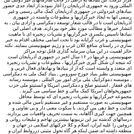
المللی ورود به جمهوری آذربایجان را آغاز نمودند.از ابعاد جدی حضور
بنیادهای غیردولتی در جمهوری آذربایجان کمک مالی رسمی و غیر
رسمی انها به ایجاد خبرگزاریها و مطبوعات وابسته در جمهوری
آذربایجان است تا در قالب شعار توسعه دمکراسی و ازادی بیان ، به
انتشار خبرها و مطالب مورد نظر خود بپردازند. هدف اصلی این
بنیادها تاسیس یکسری خبرگزاریها و نشریات زنجیره ای با ماهیت
صهیونیستی و غرب گرایانه بود تا تحت اسامی مختلف اقدام به خبر
سازی در راستای منافع کلان غرب و رژیم صهیونیستی بنمایند. نکته
حائز اهمیت در این میان سرمایه گذاری قابل توجه مراکز
صهیونیستی و غربیها در ۱۶ سال اخیر در جمهوری آذربایجان است
که نتیجه آن شکل گیری خبرگزاریها ، مطبوعات و نشریات زنجیره
ای متعدد و وابسته است که از از بنیادها و نهادهای فعال غربی و
صهیونیستی نظیر بنیاد جورج سوروس , بنیاد کمک ملی به دمکراسی
, موسسه دموکراتیک ملی برای امور بین المللی , موسسه رسانه
های قفقاز , انستیتو صلح و دمکراسی امریکا و انستیتو ملی حزب
جمهوریخواهان امریکا کمک مالی و خط سیاسی می گیرند .
مجموعه خبرگزاریها و نشریات زنجیره ای که توسط محافل
صهیونیستی به صورت مستقیم و غیر مستقیم تامین مالی شده و
هدایت و خط دهی می گردند، با سکوت معنی دار و بی تفاوتی و
همچنین جهت گیری آگاهانه، به سمت تحریف واقعیات می پردازند.
درسالهای گذشته نیز این تریبونها بیشترین تهاجم و تبلیغات روانی و
دروغین را علیه ایران، اسلام و کلا حرکتهای اسلامی در جهان و
منطقه داشته اند.ضمن اینکه هر گاه تحول مثبتی درروابط ایران و