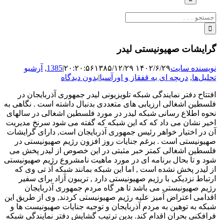
جستجو
برای:
گرایشات صهیونیستی لیدر
نویسنده سایت
۱۴۰۲/۶/۲۹ ۲۰:۲۰:۵۶
۱۳۸۵/۱۲/۲۹
|
1385
,
آرشیو
تحلیل‌ها
,
دریچه ای به قفقاز و اورآسیا
|
بدون دیدگاه
افتتاح دفتر نمایندگی شبکه تلویزیونی لیدر جمهوری آذربایجان در
فلسطین اشغالی ارزیابی های متعددی بدنبال داشته است . نگاهی به
نحوه اطلاع رسانی شبکه لیدر در مورد فلسطین اشغالی در سالهای
اخیر نشان می داد که که این شبکه که گفته می شود سرنخ مدیریت
آن در اختیار خواهر رئیس جمهوری آذربایجان است, دارای گرایشات
صهیونیستی است . برغم جنایات روز افزون رژیم صهیونیستی در
فلسطین اشغالی کمتر خبر مثبتی در این خصوص از لیدر پخش می
شود و تا بحال برنامه ای در مورد ماهیت نامشروع رژیم صهیونیستی
از لیدر پخش نشده است , اما این شبکه بمانند شبکه آذ تی وی که
ارتباط نزدیکی با رژیم صهیونیستی دارد , تریبون آزاد برای سفیر
رژیم صهیونیستی می باشد تا هر گاه مردم جمهوری آذربایجان
اقدامی اعتراض آمیز علیه رژیم صهیونیستی کردند, وی از طریق این
شبکه به توهین به مردم آذربایجان و توجیه جنایات صهیونیست ها و
فرافکنی بحران اقدام کند. بدین ترتیب گشایش دفتر نمایندگی شبکه