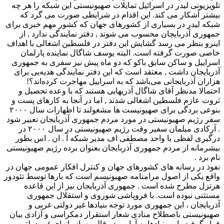
تلویزیونی لیدر در اسرائیل تمایلات صهیونیستی این شبکه را هر چه
بیشتر آشکار می کند. این اقدام در شرایطی صورت می گرد که
شبکه لیدر در بسیاری از کشورهای جهان که کشور مهم خبری برای
جمهوری آذربایجان محسوب می شوند , دفتر نمایندگی ندارد , از
اینرو بنظر می رسد گشایش این دفتر در فلسطین اشغالی با اهداف
خاصی صورت گرفته است. البته یوسف شاگال نماینده پارلمان
اسراییل و ساکن سابق باکو که دو ماه پیش نیز سفری به جمهوری
آذربایجان داشت , معتقد است که این دفتر نمایندگی هدیه‌یی برای
هزاران آذربایجانی می‌باشد که به اسراییل مهاجرت کرده‌اند؟!
احتمالا مدنظر آقای شاگال آذریهایی هستند که با وعده تحصیل و
ثروت عازم فلسطین اشغالی شدند , اما در آنجا به کارهای پست و
بنوعی بردگی برای صهیونیست ها مشغولند تا اظهارات سال ۲۰۰۰
سفر رژیم صهیونیستی در مورد مردم جمهوری آذربایجان تعبیر شود
. آرکادی میلمان سفیر وقت رژیم صهیونیستی در سال ۲۰۰۰ در
درگیری لفظی با واحد مصطفی اف مدیر شبکه آ . ان . اس بطور
بیشرمانه از مردم جمهوری آذربایجان بعنوان برده رژیم صهیونیستی
نام برد .
نفوذ در رسانه های کشورهای جهان و کنترل افکار عمومی جهان در
واقع یکی از اصول مرامنامه صهیونیسم است که بارها توسط تئودور
هرتزل مطرح شده است . جمهوری آذربایجان نیز از این قاعده
مستثنی نبوده است. با فروپاشی شوروی و استقلال جمهوری
آذربایجان ، این جمهوری مورد توجه بنیادها غیر دولتی غربی و
صهیونیستی باصطلاح منادی شعار استقرار دمکراسی و آزادی بیان
قرار گرفت. این بنیادها به آرامی در قالب سازمانهای غیر دولتی بین