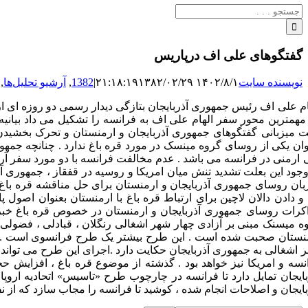
جستجو
برای:
گفتگوهای علی اف درپاریس
نویسنده سایت
۱۴۰۲/۸/۱ ۲۱:۱۸:۱۹
۱۳۸۲/۰۲/۲۹
|
1382
,
آرشیو تحلیل‌ها
,
ام علی اف رئیس جمهوری آذربایجان بتازگی دیدار رسمی دو روزه ای از 
 میزبانی گفتگوهای جمهوری آذربایجان و ارمنستان و تحرک بخشیدن 
وان یکی از روسای گروه مینسک در مورد قره باغ ندارد . چنانچه جمه
 و دادن دالان لاچین برای ارتباط قره باغ با ارمنستان بعنوان اصول
ه میسنک مبنی بر آزادی چهار شهر اشغالی رنگلان ، قبادلی ، فضولی و
نستان صحبت شده است . این طرح بیشتر یک طرح فرانسوی است . اقدا
 اشغالی به جمهوری آذربایجان حکایت دارد .اجرای این طرح می تواند ت
نسه و امریکا نیز خواهد بود . گذشته از موضوع قره باغ ، افزایش 
بایجان تمایل دارد تا فرانسه در چارچوب طرح «تاسیس» اتحادیه اروپا
بایجان و اصلاحات انجام شده ، کوشید تا فرانسه را مجاب سازد که از