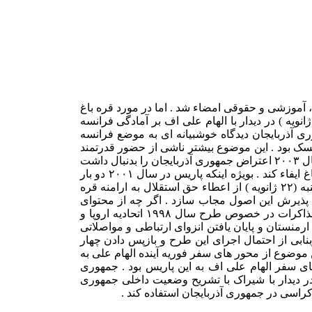
، آموزشی و حقوقی امضاء شد . اما در مورد قره باغ
 مهمترین محور سفر الهام علی اف به فرانسه را تشکیل می داد بیانیه خاصی منتشر نشد . ژاک شیراک رئیس جمهوری فرانسه جمعه ( ۲۳ ژانویه ) در دیدار با الهام علی اف بر آمادگی فرانسه
 آذربایجان دیدگاه خوشبیانه ای به موضع فرانسه
سک بود . این موضوع بیشتر ناشی از حضور قدرتمند
لابی ارمنی در فرانسه می باشد . عدم مخالفت فرانسه با دو مورد سفر آرکادی غوکاسیان رئیس جمهوری خودخوانده قره باغ به این کشور در سال ۲۰۰۳ اعتراض جمهوری آذربایجان را بدنبال داشت
. باوجود این بعلت تشدید تنش میان امریکا و روسیه در قفقاز ، جمهوری آذربایجان امنیدوار است ، فرانسه نقش موثرتری در حل مناقشه قره باغ ایفاء کند . بویژه اینکه پاریس در سال ۲۰۰۱ دو بار
میزبان روسای جمهوری آذربایجان و ارمنستان برای حل مناقشه قره باغ بود . دراین راستا وارتان اوسکانیان وزیر امورخارجه ارمنستان پنج شنبه (۲۲ ژانویه ) از اعطاء حق استقلال به ارامنه قره
 به پذیرش این اصول مجاب سازد . اگر چه از محتوای
مذاکرات روسای جمهوری آذربایجان و ارمنستان در خصوص قره باغ خبری منتشر نشده است ، اما برخی از کارشناسان معتقدند که در این مذاکرات در خصوص طرح سال ۱۹۹۸ اتحادیه اروپا و
منستان و پایان یافتن انزوای ارتباطی و مواصلاتی
بی از احتمال اجرای این طرح و بازپس دادن چهار
 موضوع از محور های سفر فوریه آینده الهام علی به
ای سفر الهام علی اف به این پاریس بود . جمهوری
 در دیدار با شیراک با تشریح وضعیت داخلی جمهوری
راسی در جمهوری آذربایجان استفاده کند .