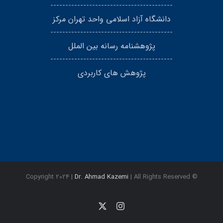
-----------------------------------------
دانشگاه آزاد اسلامی واحد تهران مرکز
-----------------------------------------
پژوهشنامه رسانه بین الملل
-----------------------------------------
پژوهش های کاربردی
Dr. Ahmad Kazemi
| All Rights Reserved
© Copyright 2024 |
Instagram
X