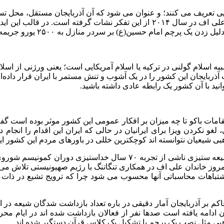
‌هایی تعریف می کنند؛ و عنوان می شود که آن آذربایجان مستقل، محل 
و هیچ دینی در آن وجود نداشته است! درواقع ایده چندفرهنگ گرایی الهام علی اف در سال ۲۰۱۴
ام حسین(ع) بر سردر منازل به ۲۵۰۰ یورو جریمه تعیین می‌کنند!
یه اسلام گولنی در ترکیه یا اسلام آمریکایی است؛ یعنی ورژنی از اس
ربایجان این کشور را در یک آشوب و تنش مستمر با ایران قرار داده‌اند
وانید با آن کشور یک رابطه عادی داشته باشید.
مقامات باکو تا چه میزان بر افکار عمومی این کشور موثر بوده است 
ی، لغو نکردن ویزا برای ایرانیان در حالی که ایران این اقدام را ان
 شیعیان نتوانسته اند کوچکترین خللی در باورهای مردم این کشور ایجا
کاظمی با تاکید بر اینکه اقدامات مقامات باکو در زمینه ایران هراسی و شیعه ستی
مروز خاندان علی اف در همکاری تنگاتنگ با رژیم صهیونیستی تلاش می‌
ز اشتباهات محاسباتی آنها محسوب می شود چرا که ترویج تشیع در ذات
۲۰۱۲ به اوج خودش رسید و تاکنون ادامه یافته است صدها نفر از فعالان بازداشت شده ان
هبی مثل نصب یک پرچم یا تشکیل یک کلاس قرآن دستگیر شده اند.