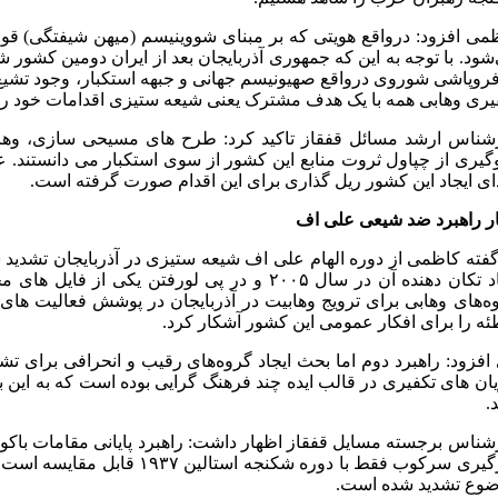
می افزود: درواقع هویتی که بر مبنای شووینیسم (میهن شیفتگی) قوم
فروپاشی شوروی درواقع صهیونیسم جهانی و جبهه استکبار، وجود تشیع
یری وهابی همه با یک هدف مشترک یعنی شیعه ستیزی اقدامات خود را آ
شناس ارشد مسائل قفقاز تاکید کرد: طرح های مسیحی سازی، وهابی
گیری از چپاول ثروت منابع این کشور از سوی استکبار می دانستند. عق
دای ایجاد این کشور ریل گذاری برای این اقدام صورت گرفته است.
ر راهبرد ضد شیعی علی اف
گفته کاظمی از دوره الهام علی اف شیعه ستیزی در آذربایجان تشدید 
ابعاد تکان دهنده آن در سال ۲۰۰۵ و در پی 
ه‌های وهابی برای ترویج وهابیت در آذربایجان در پوشش فعالیت های
ئه را برای افکار عمومی این کشور آشکار کرد.
افزود: راهبرد دوم اما بحث ایجاد گروه‌های رقیب و انحرافی برای ت
ان های تکفیری در قالب ایده چند فرهنگ گرایی بوده است که به این به
.
شناس برجسته مسایل قفقاز اظهار داشت: راهبرد پایانی مقامات باک
وع تشدید شده است.