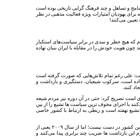
تسامح و تساهل و چند فرهنگ گرایی تاریخی بوده است
 از این تفکر نشات گرفته است. در قالب این ایده برای یهودیان امتیازات ویژه‌ فعالیت مذهبی در نظر
لام که هیچ خطر و سدی در برابر سیاست‌های استکبار
 چون هویت خودش را در مقابله با ایران بنیان نهاده
گفت: علی رغم تمام تلاش‌هایی که صورت گرفته است
جام داده است، سرکوب شیعیان، دستگیری و بازداشت و
د کنند.
زی ناشی از تجربه ۷۰ سال خداستیزی دوران کمونیسم شوروی است تصریح کرد: حتی در آن دوره نیز مردم شیعه
کنند با اجرای مخوف ترین سیاست ها تشیع را از بین
 تشیع نهفته است و ربطی به ارتباط با کشور خاصی
کارشناس ارشد مسائل قفقاز افزود: به دلیل حاکم بودن فضای خفقان حاکم بر آذربایجان آمار دقیقی در باره تعداد بازداشت شدگان شیعه در این کشور در دست نیست؛ اما از سال ۲۰۰۹ یعنی از
د در ایام محرم این بازداشت ها ضریب چند برابری پیدا می‌کنند و