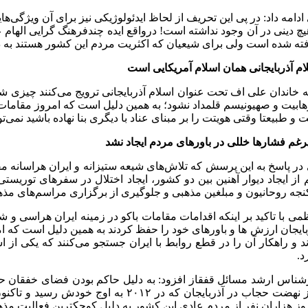
ادامه داد: در پی این تحریف از لحاظ ایدئولوژیکی نیز برای آن ویژگی
ه شده است ولی برای شیعیان که اکثریت مردم این کشور هستند به دلیل زدن یک پرچم ام
م آذربایجانی همان اسلام آمریکایی است
ه خاندان علی اف تحت عنوان اسلام آذربایجانی ترویج می‌کنند چیزی شب
هابیت و صهیونیسم قلمداد نشود؛ به همین دلیل است که امروز مقامات آذ
 و طبیعتا وقتی هویتت را بر مبنای عناد با دیگری بنا نهاده باشید نمی‌ت
رغم فشارها خللی در باورهای مردم ایجاد نشد
در پاسخ به این پرسش که تلاش‌های شیعه ستیزانه و ایران هراسانه 
 از ایجاد دیوار آهنین بین دو کشور، ایجاد اختلال در سفرهای توریست
جه روحانیون و مبلغین مذهبی و جلوگیری از برگزاری مراسم‌های مذهبی
بایجان ارزش ها و باورهای خود را حفظ کردند به همین دلیل است که ا
ند و راهکار آن را در قطع روابط با ایران جستجو می‌کنند که یکی ا
د.
آغاز نهضت حجاب در آذربایجان که در 
وز هزاران نفر از مردم عادی این کشور به دلیل کوچکترین فعالیت مذ