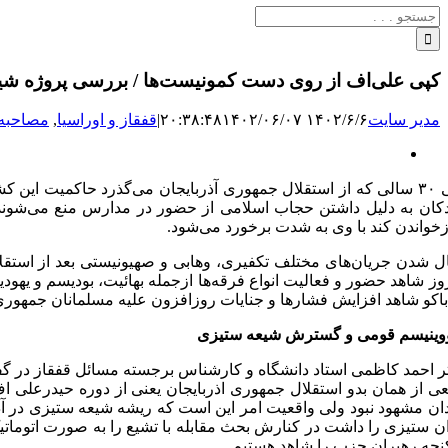
جستجو
برای:
کپی علی‌اف از روی دست کمونیست‌ها / بررسی پروژه شیعه
مدیر سایت
۱۴۰۲/۶/۶ ۲۰:۳۸:۴۸
۱۴۰۲/۰۶/۰۷
|
قفقاز و اوراسیا
,
مصاحبه‌
نمایش
تصویر
طی ۳۰ سالی که از استقلال جمهوری آذربایجان می‌گذرد حاکمیت ای
بزرگ
کان به دلیل داشتن حجاب اسلامی از حضور در مدارس منع می‌شوند 
زخواندن کند با وی به شدت برخورد می‌شود.
ل شدن جریان‌های مختلف تکفیری، وهابی و صهیونیستی بعد از است
وز شاهد حضور و فعالیت انواع فرقه‌ها ازجمله بهائیت، بودیسم و یهو
باکو شاهد افزایش فشارها و جنایات روزافزون علیه مسلمانان جمهوری
ینیسم قومی و گسترش شیعه ستیزی
ر احمد کاظمی استاد دانشگاه و کارشناس برجسته مسائل قفقاز در گفتگ
ان مشهود نبود ولی واقعیت امر این است که ریشه شیعه ستیزی در آذر
ان ستیزی را داشت در کنارش بحث مقابله با تشیع را به صورت اتوما
جه رهبران حزب را شاهد هستیم.