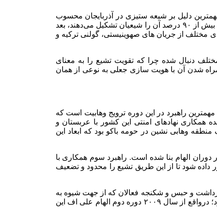
مهمترین دلیل بر شیعه ستیزی در آذربایجان محسوب
می‌شود. با توجه به این که جمهوری آذربایجان بعد از ایران دومین کشور شیعه محسوب می شود و بیش از ۹۵ درصد مردم این کشور مسلمان و بیش از ۹۰ درصد آن را شیعیان تشکیل می‌دهند، بعد
ی مختلف از جریان های صهوینیستی، گولنی ترکیه و
تلف دنبال شده چرا که تقویت تشیع را به معنای
 همراه شدن آن با هویت سازی جعلی به نوعی از همان
همترین راهبرد در این دوره ترویج وهابیت است که
 نشان دهنده همکاری نهادهای امنتی این کشور با عربستان و
نطقه وهابی نشین در حومه باکو بود که ابعاد این
دوران الهام بنا شده است. راهبرد سوم همکاری با
ر داده شود تا از این طریق تشیع را محدود و تضعیف
زداشت و حبس و شکنجه فعالان که از جهت شیوه به
کارگیری سرکوب فقط با دوره شکنجه استالین ۱۹۳۷ قابل مقایسه است؛ و هم از منظر تصویب قوانینی که هرگونه تبلیغ تشیع را ممنوع می کرد؛ درواقع از سال ۲۰۰۹ دوره دوم الهام علی اف این