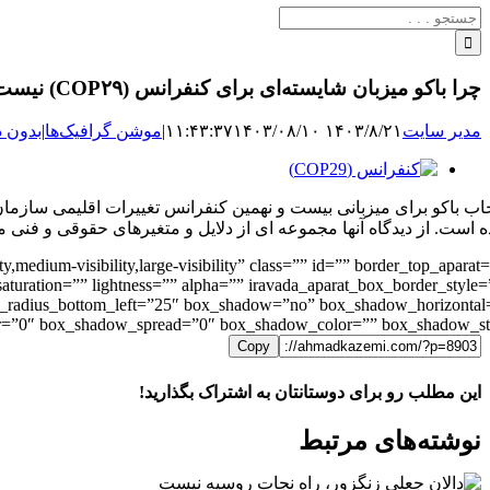
جستجو
برای:
چرا باکو میزبان شایسته‌ای برای کنفرانس (COP۲۹) نیست؟
مدیر سایت
۱۴۰۳/۸/۲۱ ۱۱:۴۳:۳۷
۱۴۰۳/۰۸/۱۰
|
موشن گرافیک‌ها
|
بدون د
نمایش
تصویر
خاب باکو برای میزبانی بیست و نهمین کنفرانس تغییرات اقلیمی سازم
بزرگ
 است. از دیدگاه آنها مجموعه ای از دلایل و متغیرهای حقوقی و فنی 
y,medium-visibility,large-visibility” class=”” id=”” border_top_aparat
aturation=”” lightness=”” alpha=”” iravada_aparat_box_border_style=
der_radius_bottom_left=”25″ box_shadow=”no” box_shadow_horizontal
”0″ box_shadow_spread=”0″ box_shadow_color=”” box_shadow_style=””
Copy
این مطلب رو برای دوستانتان به اشتراک بگذارید!
WhatsApp
Facebook
Telegram
LinkedIn
X
ایمیل
نوشته‌‌های مرتبط