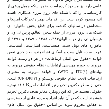
علمی دارد نیز مسدود کرده است. ضمن اینکه جمیل برخی از
کارشناسانی را که با شبکه های برون مرزی همکاری داشته
اند، مسدود کرده است. این اقدامات بهمراه تحرکات امریکا و
متحدانش در سالهای گذشته برای قطع پخش ماهواره ای
شبکه های برون مرزی از جمله سحر، العالم، پرس تی وی و
هیسپان تی وی در سالهای۱۳۸۴، ۱۳۸۸ ، ۱۳۸۹ و ۱۳۹۱ از
ماهواره های یوتل ست، هیسپاست، اینتل‌ست، آسیاست،
عرب ست، نایل ست و اسکای نشاندهنده ابعاد جدی نقض
قواعد «حقوق بین الملل ارتباطات» در هر دو زمینه قواعد
مربوط به حوزه مهندسی ارتباطات (نظام حقوقی مربوط به
نهادهای [۱]ITU و WTO) و قواعد مربوط به محتوای
ارتباطات (تحت نظام حقوقی یونسکو و [۲]UN-DPI) است.
حتی از منظر دکترین تحریم نیز اقدامات امریکا فاقد توجیه
حقوقی هستند چرا که این رویکرد مغایر هدف دکترین تحریم
هوشمند است که در آن نباید افراد و مردم عادی از دسترسی
به حقایق محروم شوند. بر اساس «حقوق بین الملل عام»