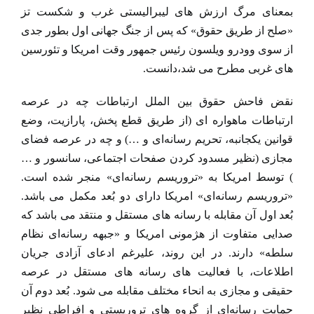
بمعنای مرگ ارزش های لیبرالیستی غرب و شکست تز
«صلح از طریق حقوق» که پس از جنگ جهانی اول بطور جدی
از سوی وودرو ویلسون رئیس جمهور وقت امریکا و تئورسین
های غربی مطرح می شد،دانست.
نقض فاحش حقوق بین الملل ارتباطات چه در عرصه
ارتباطات ماهواره ای (از طریق قطع پخش، پارازیت، وضع
قوانین یکجانبه، تحریم رسانه‌ای و …) و چه در عرصه فضای
مجازی (نظیر مسدود کردن صفحات اجتماعی، سانسور و …
) توسط امریکا به «تروریسم رسانه‌ای» منجر شده است.
«تروریسم رسانه‌ای» امریکا دارای دو بُعد مکمل می باشد.
بُعد اول آن مقابله با رسانه های مستقل و منتقد می باشد که
صدایی متفاوت از هژمونی امریکا و «جبهه رسانه‌ای نظام
سلطه» دارند. در این روند، علیرغم ادعای آزادی جریان
اطلاعات، با فعالیت های رسانه های مستقل در عرصه
حقیقی و مجازی به انحاء مختلف مقابله می شود. بُعد دوم آن
حمایت رسانه‌ای از گروه های تروریستی و افراطی نظیر