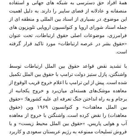
همۀ افراد حق دسترسی به شبکه های جهانی و استفاده
منصفانه و عادلانه از فضای سایبر را دارند. به دلیل اهمیت
این موضوع، در بسیاری از اسناد بین المللی و منطقه ای از
جمله اسناد شورای اروپا و کنوانسیون اروپایی تلویزیون های
فرامرزی، موضوعات اصلی حقوق ارتباطات، تحت عنوان
«حقوق بشر در عرصه ارتباطات» مورد تاکید قرار گرفته
است.
با تشدید نقض قواعد حقوق بین الملل ارتباطات توسط
واشنگتن، پازل ستیز دولت ترامپ با حقوق بین الملل تکمیل
شده است. پیش از این ترامپ با اعلام خروج قریب الوقوع از
معاهده موشک‌های هسته‌ای میان‌برد و خروج یکجانبه از
برجام و به راه انداختن جنگ تعرفه ای علیه کشورها؛ «حقوق
بین الملل معاهدات» و کنوانسیون ۱۹۶۹ وین (حقوق
معاهدات) را نقض کرده است. واشنگتن با خروج از معاهده
آب و هوایی پاریس، «حقوق بین الملل محیط زیست» و با
فروش تسلیحات ممنوعه به رژیم عربستان سعودی و کاربرد