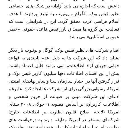
داعش است که اجازه می یابند آزادانه در شبکه های اجتماعی
نظیر فیس بوک، تلگرام و یوتیوب به تبلیغ بپردازند تا هدف
اسلام هراسی غرب محقق گردد. این در شرایطی است که
فعالیت این گروه ها مصداق بارز نقض قاعده حقوقی «خطر
عمومی استثنایی» می باشد.
اقدام شرکت های نظیر فیس بوک، گوگل و یوتیوب بار دیگر
نشان داد که این شرکت ها به دلیل عدم پایبندی به قواعد
جهانی جریان آزاد اطلاعات، نمی توانند قابل اعتماد باشند.
پیش از این افشای اطلاعات دهها میلیون کاربر فیس بوک و
قرار گرفتن آنها در اختیار سازمان سیا و سایر نهادهای امنیتی
امریکا، رسوایی بزرگی برای این شرکت ها ایجاد کرد. علیرغم
ادعای این شرکت مبنی بر صیانت از حریم شخصی و
اطلاعات کاربران، بر اساس مصوبه ۹ جولای ۲۰۰۸ سنای
امریکا (لایحه اصلاح قانون نظارت بر اطلاعات خارج)
شرکتهای مستقر در آمریکا وظیفه دارند به درخواست های
دولت برای تسلیم اطلاعات کاربران خود پاسخ دهند. بطوریکه