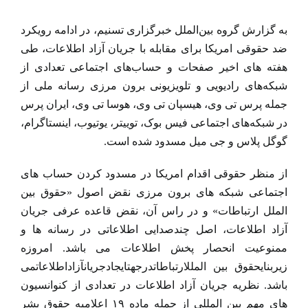
نمایش
تصویر
به گزارش گروه بین‌الملل خبرگزاری تسنیم، در ادامه رویکرد
بزرگ
ضد حقوقی امریکا برای مقابله با جریان آزاد اطلاعات، طی
هفته های اخیر صفحات و حساب‌های اجتماعی تعدادی از
شبکه‌های رادیویی و تلویزیونی برون مرزی رسانه ملی از
جمله پرس تی وی، هیسپان تی وی، هوسا تی وی، ایران پرس
در شبکه‌های اجتماعی فیس بوک، توییتر، یوتیوب، اینستاگرام،
گوگل پلاس و جی میل مسدود شده است.
از منظر حقوقی اقدام امریکا در مسدود کردن حساب های
اجتماعی شبکه های برون مرزی نقض اصول «حقوق بین
الملل ارتباطات» و در راس آن، نقض قاعده عرفی جریان
آزاد اطلاعات، اصل چندصدایی اطلاعاتی در رسانه ها و
ممنوعیت انحصار پخش اطلاعات می باشد. امروزه
زیربنایحقوق بین المللارتباطاتدرجهتایجادجریانآزاداطلاعاتمی
باشد. نظریه جریان آزاد اطلاعات در تعدادی از کنوانسیون
های مهم بین المللی از جمله ماده ۱۹ اعلامیه حقوق بشر