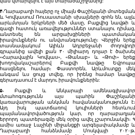
կամ վտարվելու է այս տարածաշրջանից:
۴-
Ղարաբաղի հայերը ոչ միայն Փաշինյանի մոտեցմա
և Կովկասում Ռուսաստանի սխալների զոհն են, այլ
արևմտյան երկրների մեծ մասը, Բաքվից նավթի 
գազի հատուկ առավելություններ ստանալու դիմաց
անտեսել են արցախցիների պատմակա
իրավունքներն ու անվտանգությունը։ Վերջին երե
տասնամյակում Ալիևն Ադրբեջանի ժողովրդ
գրպանից ավելի քան ۳۰ միլիարդ դոլար է ծախսե
«Հարավային Կովկաս», «Թանաբ» և «Թոփ» երե
խողովակաշարերով Բաքվի նավթը Եվրոպ
հասցնելու համար։ Փաստորեն, Արևմուտքը մե
անգամ ևս ցույց տվեց, որ իրենց համար նավթ
գերադասում է մարդու իրավունքներին:
۵-
Բաքվի և Անկարայի ամենագլխավո
մտահոգությունն այս պահին Փաշինյան
կառավարության անկման հավանականությունն է
Այդ իսկ պատճառով կուլիսների հետևու
պայմանավորվածություն կար, որ ղարաբաղյա
երրորդ պատերազմը մեկ օրից ավել չշարունակվի։ 
ամիս առաջ Լաչինի միջանցքի արգելափակմամբ 
Ղարաբաղի հանձնմամբ Մոսկվայի ۲۰۲۰թ