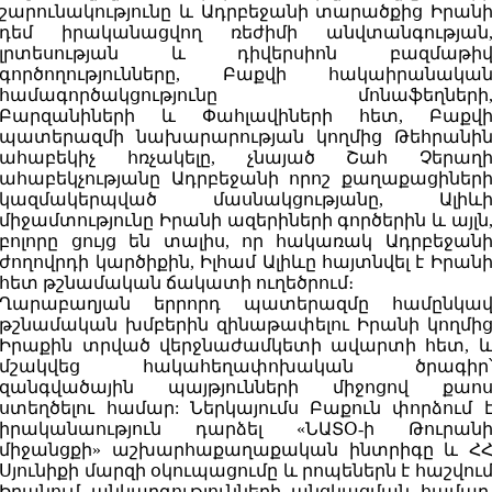
շարունակությունը և Ադրբեջանի տարածքից Իրան
դեմ իրականացվող ռեժիմի անվտանգության
լրտեսության և դիվերսիոն բազմաթի
գործողությունները, Բաքվի հակաիրանակա
համագործակցությունը մոնաֆեղների
Բարզանիների և Փահլավիների հետ, Բաքվ
պատերազմի նախարարության կողմից Թեհրանի
ահաբեկիչ հռչակելը, չնայած Շահ Չերաղ
ահաբեկչությանը Ադրբեջանի որոշ քաղաքացիներ
կազմակերպված մասնակցությանը, Ալիև
միջամտությունը Իրանի ազերիների գործերին և այլն
բոլորը ցույց են տալիս, որ հակառակ Ադրբեջան
ժողովրդի կարծիքին, Իլհամ Ալիևը հայտնվել է Իրան
հետ թշնամական ճակատի ուղեծրում։
Ղարաբաղյան երրորդ պատերազմը համընկա
թշնամական խմբերին զինաթափելու Իրանի կողմի
Իրաքին տրված վերջնաժամկետի ավարտի հետ, 
մշակվեց հակահեղափոխական ծրագիր
զանգվածային պայթյունների միջոցով քաո
ստեղծելու համար: Ներկայումս Բաքուն փորձում 
իրականաություն դարձել «ՆԱՏՕ-ի Թուրան
միջանցքի» աշխարհաքաղաքական ինտրիգը և Հ
Սյունիքի մարզի օկուպացումը և րոպեներն է հաշվու
Իրանում անկարգությունների անցկացման համար