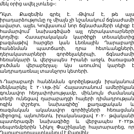
մեկ օրից ավել չտևեց»:
Դկտ. Քազեմին գրել է. -Թվում է, թե այ
իրադարձությունը ոչ միայն չի նշանակում ճգնաժամ
ավարտ, այլեւ Կովկասում նոր ճգնաժամերի սկիզբ 
համարվում՝ նախագծված այլ դերակատարներ
կողմից։ Հասարակական կարծիքի տեսակետի
բազմաթիվ հարցեր կան Լեռնային Ղարաբաղ
հանձնման պատճառի, դրա հետևանքների
դերակատարների գործելակերպի, ճգնաժամ
հեռանկարի և վերջապես Իրանի առջև ծառացա
լուծման վերաբերյալ։ Այս առումով կարելի 
անդրադառնալ տասնչորս կետերի.
۱-
Ղարաբաղի հանձնման գործընթացն իրականու
մեկնարկել է ۲۰۱۸թ.-ին՝ Հայաստանում ամերիկյա
գունավոր հեղափոխությամբ, միևնույն ժամանա
տեղի ունեցավ ղարաբաղցի հայերի դիմադրությա
ոգին փշրելու նախագիծը՝ քաղաքական 
ռազմական ականավոր գործիչների հեռացմա
միջոցով, այնուհետև իրականացավ ۲۰۲۰ թվական
պատերազմի նախագիծը և վերջապես ۲۰۲۲թ
սեպտեմբերին Նիկոլ Փաշինյանը հայտարարեց, ո
Ղարաբաղըպատկանում է Բաքվին: