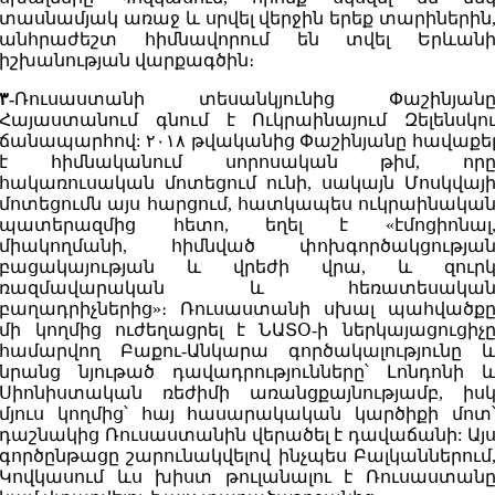
տասնամյակ առաջ և սրվել վերջին երեք տարիներին
անհրաժեշտ հիմնավորում են տվել Երևան
իշխանության վարքագծին։
۳-
Ռուսաստանի տեսանկյունից Փաշինյան
Հայաստանում գնում է Ուկրաինայում Զելենսկո
ճանապարհով: ۲۰۱۸ թվականից Փաշինյանը հավաքե
է հիմնականում սորոսական թիմ, որ
հակառուսական մոտեցում ունի, սակայն Մոսկվայ
մոտեցումն այս հարցում, հատկապես ուկրաինակա
պատերազմից հետո, եղել է «էմոցիոնալ
միակողմանի, հիմնված փոխգործակցությա
բացակայության և վրեժի վրա, և զուր
ռազմավարական և հեռատեսակա
բաղադրիչներից»։ Ռուսաստանի սխալ պահվածք
մի կողմից ուժեղացրել է ՆԱՏՕ-ի ներկայացուցիչ
համարվող Բաքու-Անկարա գործակալությունը 
նրանց նյութած դավադրությունները՝ Լոնդոնի 
Սիոնիստական ​​ռեժիմի առանցքայնությամբ, իս
մյուս կողմից՝ հայ հասարակական կարծիքի մոտ
դաշնակից Ռուսաստանին վերածել է դավաճանի: Այ
գործընթացը շարունակվելով ինչպես Բալկաններում
Կովկասում ևս խիստ թուլանալու է Ռուսաստան