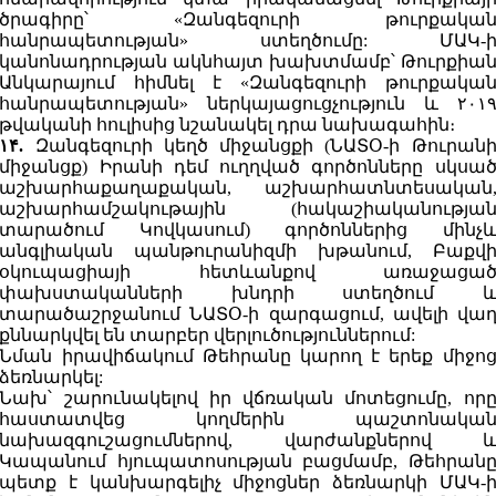
ծրագիրը՝ «Զանգեզուրի թուրքակա
հանրապետության» ստեղծումը: ՄԱԿ-
կանոնադրության ակնհայտ խախտմամբ՝ Թուրքիա
Անկարայում հիմնել է «Զանգեզուրի թուրքակա
հանրապետության» ներկայացուցչություն և ۲۰۱
թվականի հուլիսից նշանակել դրա նախագահին։
۱۴.
Զանգեզուրի կեղծ միջանցքի (ՆԱՏՕ-ի Թուրան
միջանցք) Իրանի դեմ ուղղված գործոնները սկսա
աշխարհաքաղաքական, աշխարհատնտեսական
աշխարհամշակութային (հակաշիականությա
տարածում Կովկասում) գործոններից մինչ
անգլիական պանթուրանիզմի խթանում, Բաքվ
օկուպացիայի հետևանքով առաջացա
փախստականների խնդրի ստեղծում 
տարածաշրջանում ՆԱՏՕ-ի զարգացում, ավելի վա
քննարկվել են տարբեր վերլուծություններում:
Նման իրավիճակում Թեհրանը կարող է երեք միջո
ձեռնարկել:
Նախ՝ շարունակելով իր վճռական մոտեցումը, որ
հաստատվեց կողմերին պաշտոնակա
նախազգուշացումներով, վարժանքներով 
Կապանում հյուպատոսության բացմամբ, Թեհրան
պետք է կանխարգելիչ միջոցներ ձեռնարկի ՄԱԿ-