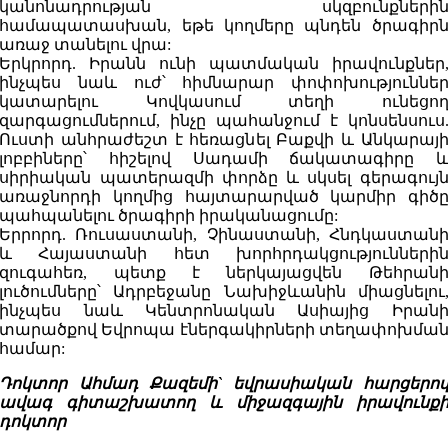
կանոնադրության սկզբունքների
համապատասխան, եթե կողմերը պնդեն ծրագիր
առաջ տանելու վրա:
Երկրորդ. Իրանն ունի պատմական իրավունքներ
ինչպես նաև ուժ՝ հիմնարար փոփոխություննե
կատարելու Կովկասում տեղի ունեցո
զարգացումներում, ինչը պահանջում է կոնսենսուս
Ուստի անհրաժեշտ է հեռացնել Բաքվի և Անկարայ
լոբբիները՝ հիշելով Սադամի ճակատագիրը 
սիրիական պատերազմի փորձը և սկսել գերագույ
առաջնորդի կողմից հայտարարված կարմիր գիծ
պահպանելու ծրագիրի իրականացումը:
Երրորդ. Ռուսաստանի, Չինաստանի, Հնդկաստան
և Հայաստանի հետ խորհրդակցությունների
զուգահեռ, պետք է ներկայացվեն Թեհրան
լուծումները՝ Ադրբեջանը Նախիջևանին միացնելու
ինչպես նաև Կենտրոնական Ասիայից Իրան
տարածքով Եվրոպա էներգակիրների տեղափոխմա
համար:
Դոկտոր Ահմադ Քազեմի` եվրասիական հարցերո
ավագ գիտաշխատող և միջազգային իրավունք
դոկտոր