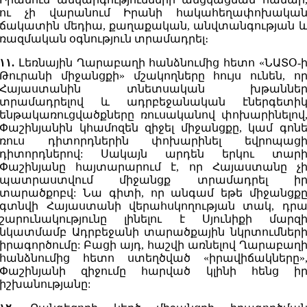
ու չի վարանում Իրանի հակահեղափոխակա
ճակատին մեդիա, քաղաքական, անվտանգության 
ռազմական օգնություն տրամադրել։
۱۱.
Լեռնային Ղարաբաղի հանձնումից հետո «ՆԱՏՕ-
Թուրանի միջանցքի» մշակողները հույս ունեն, ո
Հայաստանին տնետսական խթաննե
տրամադրելով և ադրբեջանական էներգետի
ենթակառուցվածքները ռուսականով փոխարինելով
Փաշինյանին կհամոզեն զիջել միջանցքը, կամ գոն
ռուս դիտորդներին փոխարինել եվրոպաց
դիտորդներով: Սակայն արդեն երկու տար
Փաշինյանը հայտարարում է, որ Հայաստանը չ
պատրաստվում միջանցք տրամադրել ի
տարածքոբվ: Նա գիտի, որ անգամ եթե միջանցք
գտնվի Հայաստանի վերահսկողության տակ, դր
շարունակությունը լինելու է Սյունիքի մարզ
նկատմամբ Ադրբեջանի տարածքային նկրտումներ
իրագործումը: Բացի այդ, հաշվի առնելով Ղարաբաղ
հանձնումից հետո ստեղծված «իրավիճակները»
Փաշինյանի զիջումը հարված կլինի հենց ի
իշխանությանը: