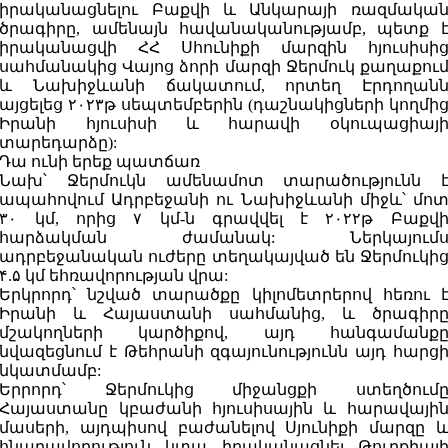
իրականացնելու Բաքվի և Անկարայի ռազմակա
ծրագիրը, ամենայն հավանականությամբ, պետք 
իրականացվի ՀՀ Սհունիքի մարզին հյուսիսի
սահմանակից Վայոց ձորի մարզի Ջերմուկ քաղաքու
և Նախիջևանի ճակատում, որտեղ Էրդողան
այցելեց ۲۰۲۳թ սեպտեմբերին (դաշնակիցների կողմի
Իրանի հյուսիսի և հարավի օկուպացիայ
տարեդարձը):
Դա ունի երեք պատճառ
Նախ՝ Ջերմուկն ամենամոտ տարածությունն 
ապահովում Ադրբեջանի ու Նախիջևանի միջև՝ մո
۳۰ կմ, որից ۷ կմ-ն գրավվել է ۲۰۲۲թ Բաքվ
հարձակման ժամանակ: Ներկայում
ադրբեջանական ուժերը տեղակայված են Ջերմուկի
۴.۵ կմ եհռավորության վրա:
Երկրորդ՝ նշված տարածքը կիլոմետրերով հեռու 
Իրանի և Հայաստանի սահմանից, և ծրագիր
մշակողների կարծիքով, այդ հանգամանք
նվազեցնում է Թեհրանի զգայունությունն այդ հարց
նկատմամբ:
Երրորդ՝ Ջերմուկից միջանցքի ստեղծում
Հայաստանը կբաժանի հյուսիսային և հարավայի
մասերի, այդպիսով բաժանելով Սյունիքի մարզը 
հնարավորություն կտա իրականացնել Թուրքիայ