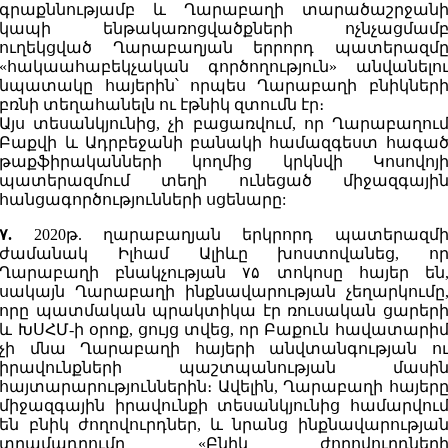
գրաքննությամբ և Ղարաբաղի տարածաշրջան
կապի ենթակառոցվածքների ոչնչացմամ
ուղեկցված Ղարաբաղյան երրորդ պատերազմ
«հակաահաբեկչական գործողություն» անվանելո
նպատակը հայերին՝ որպես Ղարաբաղի բնիկներ
բռնի տեղահանելն ու էթնիկ զտումն էր։
Այս տեսանկյունից, չի բացառվում, որ Ղարաբաղու
Բաքվի և Ադրբեջանի բանակի համազգեստ հագա
թաքֆիրականների կողմից կրկնվի Կոսովոյ
պատերազմում տեղի ունեցած միջազգայի
հանցագործությունների սցենարը:
۷.
2020թ. ղարաբաղյան երկրորդ պատերազմ
ժամանակ Իլհամ Ալիևը խոստովանեց, ո
Ղարաբաղի բնակչության ۷۵ տոկոսը հայեր են
սակայն Ղարաբաղի ինքնավարության չեղարկումը
որը պատմական պրակտիկա էր ռուսական ցարեր
և ԽՍՀՄ-ի օրոք, ցույց տվեց, որ Բաքուն հավատարի
չի մնա Ղարաբաղի հայերի անվտանգության ո
իրավունքների պաշտպանության մասի
հայտարարություններին։ Ավելին, Ղարաբաղի հայեր
միջազգային իրավունքի տեսանկյունից համարվու
են բնիկ ժողովուրդներ, և նրանց ինքնավարությա
տրամադրումը «Բնիկ ժողովուրդներ