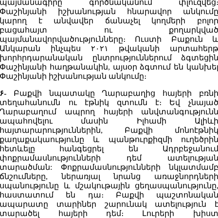
պայմանագիրը գործնականում փլուզվեց
Փաշինյանի իշխանության հնարավոր անկում
կարող է անվավեր ճանաչել կողմերի բոլո
բացահայտ ու քողարկվա
պայմանավորվածությունները։ Ուստի Բաքուն 
Անկարան ինչպես ۲۰۲۱ թվականի արտահեր
խորհրդարանական ընտրություններում ձգտեցի
Փաշինյանի հաղթանակին, այսօր ձգտում են կանխե
Փաշինյանի իշխանության անկումը։
۶-
Բաքվի նպատակը Ղարաբաղից հայերի բռն
տեղահանումն ու էթնիկ զտումն է։ Եվ չնայա
Ղարաբաղում ապրող հայերի անվտանգություն
ապահովելու մասին Իլհամի Ալիև
հայտարարություններին, Բաքվի մոնոէթնի
քաղաքակաությունը և պանթուրքիզմի ուղեծրի
հետևելը հանգեցրել են Ադրբեջանու
փոքրամասնությունների դեմ ատելությա
տարածման: Փոքրամասնությունների նկլատմամ
ճնշումները, ներառյալ նրանց առաջնորդներ
սպանությունը և մշակութային ցեղասպանությունը
հաստատում են դա։ Բաքվի պաշտոնակա
ապարատը տարիներ շարունակ ատելություն 
տարածել հայերի դեմ։ Լուրերի խիս