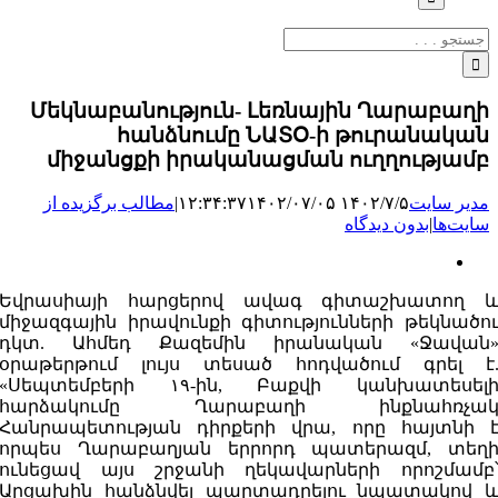
جستجو
برای:
Մեկնաբանություն- Լեռնային Ղարաբաղի
հանձնումը ՆԱՏՕ-ի թուրանական
միջանցքի իրականացման ուղղությամբ
مدیر سایت
۱۴۰۲/۷/۵ ۱۲:۳۴:۳۷
۱۴۰۲/۰۷/۰۵
|
مطالب برگزیده از
سایت‌ها
|
بدون دیدگاه
نمایش
تصویر
Եվրասիայի հարցերով ավագ գիտաշխատող 
بزرگ
միջազգային իրավունքի գիտությունների թեկնածո
դկտ. Ահմեդ Քազեմին իրանական «Ջավան
օրաթերթում լույս տեսած հոդվածում գրել է
«Սեպտեմբերի ۱۹-ին, Բաքվի կանխատեսել
հարձակումը Ղարաբաղի ինքնահռչա
Հանրապետության դիրքերի վրա, որը հայտնի 
որպես Ղարաբաղյան երրորդ պատերազմ, տեղ
ունեցավ այս շրջանի ղեկավարների որոշմամբ
Արցախին հանձնվել պարտադրելու նպատակով 