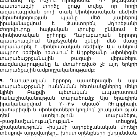
առումով՝ ոչ: Ինչո՞ւ: Որովհետև ۲۰۲۰ թվական
պատերազմի փորձը ցույց տվեց, որ հող
ազատագրման քողի տակ Սիոնիստական ռեժիմ
վերահսկողության պլանը մեծ չափերո
իրականացվում է: Փաստորեն, Ադրբեջան
ժողովուրդը հայկական փոսից ընկնում 
սիոնիստական ջրհորը։ Ղարաբաղյան երրոր
պատերազմում Ադբեջանին զենքի մեծ մաս
տրամադրել է Սիոնիստական ռեժիմը։ Այս անկու
ապրող ռեժիմը հետևում է Ադրբեջանը «սիոնիզմ
տարածաշրջանային բազայի» վերածելո
ռազմավարությանը և մտահոգված չէ այդ երկր
տարածքային ամբողջականությամբ։
۹.
Ղարաբաղյան երրորդ պատերազմի և այ
տարածաշրջանի հանձնման հետևանքներից մեկ
կլինի Բաքվի պետական ապարատու
հակաշիականության տարածումը: Այս ծրագիր
իրականացվում է ۲۰۰۳թ սկսած՝ Թուրքիայի
վահաբիզմի և սիոնսիտների կողմից՝ շիականությա
դեմ ատելություն տարածելու
«բազմամշակութայնության» տեսքով
շիականությունն «իսլամի ադրբեջանական մոդել
տեսքով» աղավաղելու, խիստ օրենքների ընդունման