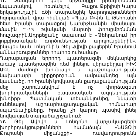
۱۲.
Զանգեզորի կեղծ միջանցքի իրագործմա
նպատակով, հետևելով Բաքու-Թբիլիսի-Կար
երկաթուղային գծի տարանցիկ կարողություններ
հզորացման վրա հիմնված «Պլան Բ»-ին և Թեհրան
հետ Իրանի տարածքով Նախիջևանին միանալո
մասին ۲۰۱۹ թվականի մարտի փոխըմբռնմա
հուշագրին,Ադրբեջանը սպասում է «Թեհրանում ի
լոբբիստական գործունեության արդյունքներին»
ինչպես նաև Լոնդոնի և Թել Ավիվի քայլերին՝ Իրանու
անկարգություններ հրահրելու համար։
Ղարաբաղյան երրորդ պատերազմի մեկնարկի
առաջ պատերազմին դեմ լինելու վերաբերյալ ԻԻ
ԱԳՆ մամուլի խոսնակի և պաշտպանությա
նախարարի դիրքորոշումն ամրապնդեց այ
կասկածը, որ Իրանի կովկասյան քաղաքականությա
մեջ շարունակվում է ոչ փորձագե
խորհրդականների բացասական ազդեցությա
խնդիրը։ Պատմական տեսանկյունից, նկատ
ունենալով աշխարհաքաղաքական հիմնարա
սպառնալիքները, Իրանը չի կարող պասիվ լինե
կովկասյան տարածաշրջանում:
۱۳.
Թել Ավիվի և Լոնդոնի վարչակարգեր
խորհրդակցությունների համաձայն՝ «ՆԱՏՕ-
Թուրանի միջանցքի» դավադրություն