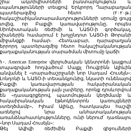
շիա ակտիվիստների բանտարկություն 
սպանությունների տեսքով: Երկրորդ Ղարաբաղյա
պատերազմից հետո (۲۰۲۰թ.
հակաշիաիկանտարամադրությունների սրումը ցույ
տվեց, որ Բաքվի կառավարությունը, որպե
Սիոնիստական ռեժիմի և ՆԱՏՕ-ի գործակալ
շիաներին համարում է խոչընդոտ ՆԱՏՕ-ի Թորան
միջանցքի համար։ Հետևաբար, ղարաբաղյա
երրորդ պատերազմից հետո հակաշիականությա
քաղաքականության տարածման միտումը կաճի:
۱۰
. American Enterprise վերլուծական կենտրոնի կայքու
տպագրված հոդվածում Մայքլ Ռուվբինն Ալիևի
անվանել է «տարածաշրջանի նոր Սադամ Հուսեյն»
Լոնդոնի և ՆԱՏՕ-ի տեսանկյունից, նկատի ունենալո
Բաքվի կառավարության հակաիրանակա
քաղաքականության լայն չափերը, որոնք դրսևորվու
են «դասագրքերով, պատմության կեղծմամբ 
հակաիրանական էթնոկենտրոն կառույցներ
ստեղծմամբ», Իլհամ Ալիևը, հատկապես հաշվ
առնելով նրա անհատականությա
առանձնահատկությունները, ունի ներուժ՝ դառնալո
«նոր Սադամ Հուսեյն»:
Թել Ավիվի ռեժիմին Բաքվի զիջումներ