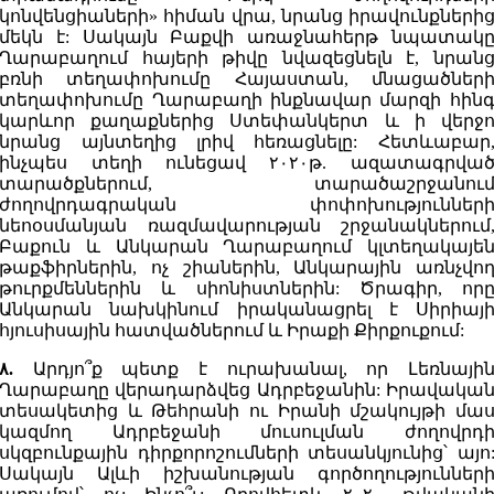
կոնվենցիաների» հիման վրա, նրանց իրավունքների
մեկն է: Սակայն Բաքվի առաջնահերթ նպատակ
Ղարաբաղում հայերի թիվը նվազեցնելն է, նրան
բռնի տեղափոխումը Հայաստան, մնացածներ
տեղափոխումը Ղարաբաղի ինքնավար մարզի հին
կարևոր քաղաքներից Ստեփանկերտ և ի վերջ
նրանց այնտեղից լրիվ հեռացնելը: Հետևաբար
ինչպես տեղի ունեցավ ۲۰۲۰թ. ազատագրվա
տարածքներում, տարածաշրջանու
ժողովրդագրական փոփոխություններ
նեոօսմանյան ռազմավարության շրջանակներում
Բաքուն և Անկարան Ղարաբաղում կլտեղակայե
թաքֆիրներին, ոչ շիաներին, Անկարային առնչվո
թուրքմեններին և սիոնիստներին: Ծրագիր, որ
Անկարան նախկինում իրականացրել է Սիրիայ
հյուսիսային հատվածներում և Իրաքի Քիրքուքում:
۸.
Արդյո՞ք պետք է ուրախանալ, որ Լեռնայի
Ղարաբաղը վերադարձվեց Ադրբեջանին: Իրավակա
տեսակետից և Թեհրանի ու Իրանի մշակույթի մա
կազմող Ադրբեջանի մուսուլման ժողովրդ
սկզբունքային դիրքորոշումների տեսանկյունից՝ այո
Սակայն Ալևի իշխանության գործողություններ