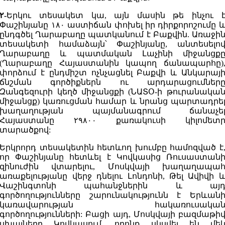
۲-
Երկու տեսակետ կա, այն մասին թե ինչու 
Փաշինյանը ۱۸۰ աստիճան փոխել իր դիրքորոշումը 
ընդգծել Ղարաբաղը պատկանում է Բաքվին. Առաջի
տեսակետի համաձայն՝ Փաշինյանը, անտեսելո
Ղարաբաղը և պատմական Լաչինի միջանցք
(Ղարաբաղը Հայաստանին կապող ճանապարհը)
փորձում է ընդմիշտ ոչնչացնել Բաքվի և Անկարայ
ճնշման գործիքներն ու արդարացումներ
Զանգեզուրի կեղծ միջանցքի (ՆԱՏՕ-ի թուրանակա
միջանցք) կառուցման համար և նրանց պարտադրե
խաղաղության պայմանագրում ճանաչե
Հայաստանը ۲۹۸۰۰ քառակուսի կիլոմետ
տարածքով:
Երկրորդ տեսակետին հետևող խումբը համոզված է
որ Փաշինյանը հետևել է Կովկասից Ռուսաստան
զինուժին վտարելու, Մոսկվայի խաղաղապա
առաքելությանը վերջ դնելու Լոնդոնի, Թել Ավիվի 
Վաշինգտոնի պահանջներին և այ
գործողությունները շարունակությունն է Երևան
կառավարության հակառուսակա
գործողությունների: Բացի այդ, Մոսկվայի բազմաթի
սխալները Կովկասում, որոնք սկսվել են մե