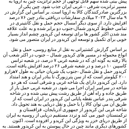
پیش بینی شده سهم قابل توجهی از حجم ترانزیت چین به اروپا به
مسیر ترانزیت شرقی – غربی ایران جذب شود. چین یکی از
بزرگترین صادرکنندگان کالا به اروپا است. بر اساس این گزارش در
۹ ماه سال ۲۰۲۳ میلادی سفارشات دریافتی بنادر چین ۷۶ درصد
افزایش دارد. از سوی دیگر امسال حجم حمل و نقل کانتینری در
تمامی خطوط کریدور شمال-جنوب دو برابر شده و به علت علاقه
مند شدن اکثر کشور ها برای توسعه این کریدور چشم انداز بسیار
خوبی برای تکمیل و توسعه این کریدور در ایران متصور می شود.
بر اساس گزارش کشتیرانی به نقل از منابع روسی، حمل و نقل
انواع محموله در مسیر های کریدور شمال – جنوب در اکثر شعب آن
بالا رفته به گونه ای که در شعبه غربی ۷ درصد، در شعبه ترانس
کاسپین ۱۰ درصد و در شعبه شرقی ۲۶ درصد افزایش یافته است.
کریدور حمل و نقل شمال -جنوب یک شریان حیاتی به طول ۷هزارو
۲۰۰ کیلومتر است که از سن پترزبورگ تا بنادر ایران و هند امتداد
دارد. این کریدور دارای یک شاخه غربی و شرقی است که هر دو
شاخه در سراسر ایران اجرا می شود. در شعبه غربی حمل بار از
طریق جاده و راه آهن از طریق رشت پیش بینی شده و در شاخه
شرقی بندر عباس نقطه پایانی این کریدور در ایران است که از
طریق آن می توان کالا را با حمل و نقل دریایی به هند تحویل داد.
شاخه غربی این کریدور از جمهوری آذربایجان، قزاقستان و
ترکمنستان عبور می کند و تردد مستقیم دریایی از روسیه به ایران
از طریق دریای خزر به ویژگی این کریدو ر افزوده است. اکنون
کشورهای دیگری مانند چین در حال پیوستن به این کریدور هستند. به