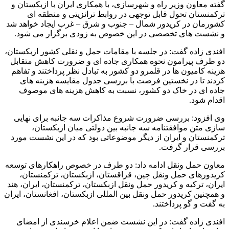
گفته معاون وزیر راه و شهرسازی، با همکاری ایران با ازبکستان و
ترکمنستان تحول قابل توجهی در روابط ترانزیتی و منطقه ای
کشورمان در کریدور شمال – جنوب و شرق – غرب ایجاد خواهد شد
و نشست های تخصصی در این خصوص به زودی برگزار می شود.
افندی زاده گفت: در جلسه با مقامات حمل و نقلی کشور ازبکستان،
دو طرف پیرامون نحوه همکاری جاده ای و ضرورت کاهش متقابل
هزینه کامیون ها در قلمرو دو کشور به تبادل نظر پرداختند و تفاهم
کردند تا در نخستین فرصت با بررسی جدول مقایسه هزینه های
جاده ای در خاک دو کشور، نسبت به کاهش هزینه های موصوف
اقدام شود.
وی افزود: بررسی ضرورت شروع مذاکرات سه جانبه برای نهایی
سازی متن موافقتنامه سه جانبه بین دولتی میان ازبکستان،
ترکمنستان و ایران از دیگر موضوعاتی بود که در این نشست مورد
بررسی قرار گرفت.
معاون حمل ونقل ادامه داد: دو طرف در خصوص راهکارهای توسعه
کریدورهای حمل ونقل چین، قزاقستان، ازبکستان، ترکمنستان،
ایران، ترکیه و کریدور حمل ونقل ازبکستان، ترکمنستان، ایران، هند
و همچنین کریدور حمل ونقل بین المللی ازبکستان، افغانستان، ایران
به گفت و گو پرداختند.
افندی زاده گفت: در این نشست ضمن اعلام خرسندی از امضای