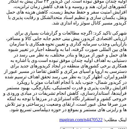
اولیه چندان موفق نبوده است. این کریدور ۲۳ سال پیش به ابتکار
کشورهای ایران، هند و روسیه و با هدف کاهش زمان ترانزیت،
افزایش امنیت سفر و حفظ محیط زیست، کاهش هزینه های حمل
ونقل، یکسان سازی و تنظیم اسناد متحدالشکل و رقابت پذیری با
کریدور مسیر کانال سوئز راه اندازی شد.
شهرکی تاکید کرد: اگرچه مطالعات و گزارشات بسیاری برای
ارزیابی اقتصادی کریدور، پیش بینی حجم جابه جایی کالا و مسافر،
بازاریابی وجذب سرمایه گذاری و تعیین نحوه همکاری با سازمان
های بین المللی صورت گرفته، اما به واسطه اجبار در تغییر شیوه
های حمل و عبور از مرزها و بنادر مختلف، به نظر می رسد در
دستیابی به اهداف اولیه چندان موفق نبوده است.وی با اشاره به
همکاری برخی کشورهای منطقه در ایجاد کریدورهای جدید برای
دسترسی به اروپا و آسیای مرکزی و کاهش تقاضا در مسیر عبور از
قلمرو ایران، اظهار کرد: به نظر می رسد تحقق اهداف ترسیم شده
در کریدور شمال- جنوب باید با انجام اقدامات موثر با رویکرد
افزایش رقابت پذیری و قدرت لجستیکی، یکپارچگی، بهبود مستمر
فرایندها، استانداردسازی، کاهش انجام تشریفات در مبادی ورودی و
خروجی کشور و استقرار نگاه استراتژی در مرزها با توجه به اینکه
مرز صرفا محل عبور است، ارتقای وضعیت زیرساختی و نیز تلاش
ها و رایزنی های مستمر و بموقع در حوزه دیپلماسی تسریع شود.
لینک مطلب:
magiran.com/n4470522