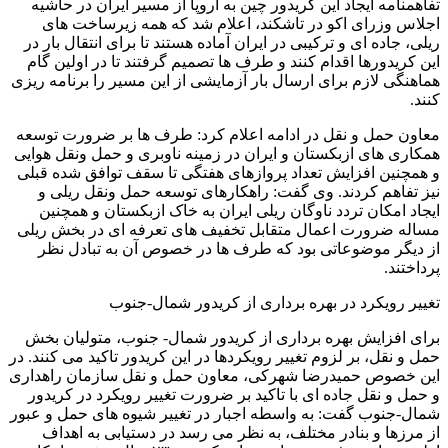
تفاهمنامه ایجاد این کریدور چین به اروپا از مسیر ایران در حاشیه
اجلاس وزرای اکو در تاشکند، اعلام شد که همه زیرساخت های
ریلی، جاده ای و ترکیبی در ایران آماده هستند تا برای انتقال بار در
این کریدورها اقدام کنند و طرف ها تصمیم گرفتند تا در اولین گام
هماهنگی لازم برای ارسال بار آزمایشی از این مسیر را برنامه ریزی
کنند.
معاون حمل و نقل در ادامه اعلام کرد: طرف ها بر ضرورت توسعه
همکاری های ازبکستان و ایران در زمینه ناوبری و حمل ونقل هوایی
و همچنین افزایش تعداد پروازهای هفتگی تا سقف توافق شده قبلی
نیز تفاهم کردند. وی گفت: راهکارهای توسعه حمل ونقل ریلی و
ایجاد امکان تردد ناوگان ریلی ایران به خاک ازبکستان و همچنین
مساله ضرورت اعمال متقابل تخفیف های تعرفه ای در بخش ریلی
از دیگر موضوعاتی بود که طرف ها در خصوص آن به تبادل نظر
پرداختند.
تغییر رویکرد در بهره برداری از کریدور شمال-جنوب
برای افزایش بهره برداری از کریدور شمال- جنوب، متولیان بخش
حمل و نقل، بر لزوم تغییر رویکردها در این کریدور تاکید می کنند. در
این خصوص حمیدرضا شهرکی، معاون حمل و نقل سازمان راهداری
و حمل و نقل جاده ای با تاکید بر ضرورت تغییر رویکرد در کریدور
شمال-جنوب گفت: به واسطه اجبار در تغییر شیوه های حمل و عبور
از مرزها و بنادر مختلف، به نظر می رسد در دستیابی به اهداف