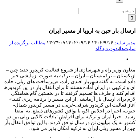
جستجو
برای:
ارسال بار چین به اروپا از مسیر ایران
مدیر سایت
۱۴۰۲/۹/۱۶ ۱۳:۲۴:۰۷
۱۴۰۲/۰۹/۱۶
|
مطالب برگزیده از
سایت‌ها
|
بدون دیدگاه
نمایش
تصویر
معاون وزیر راه و شهرسازی از شروع فعالیت کریدور جدید چین –
بزرگ
ازبکستان – ترکمنستان – ایران – ترکیه به صورت آزمایشی خبر
داده است. به گفته شهریار افندی زاده، «زیرساخت های ریلی، جاده
ای و ترکیبی در ایران آماده هستند تا برای انتقال بار در این کریدورها
اقدام کنند و طرف ها تصمیم گرفتند تا در نخستین گام هماهنگی
لازم برای ارسال بار آزمایشی از این مسیر را برنامه ریزی کنند.»
آغاز فعالیت این کریدور شرقی-غربی، در مسیر کریدور شمال-
جنوب، اخیرا در اجلاس اکو، با توافق کشورهای ذینفع، به امضا
رسید. اخیرا ایران و ترکیه برای افزایش تبادلات کالایی ریلی بین دو
کشور به یک میلیون تن در سال توافق کردند، با این توافق انتقال بار
چین از مسیر ریلی ایران به ترکیه امکان پذیر می شود.