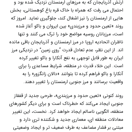
ارتش آذربایجان که به مرزهای ارمنستان نزدیک شده بود و
احتمال می رفت که همراه با خاک قره باغ کوهستانی، بخش
هایی از ارمنستان را نیز اشغال کند، جلوگیری نماید. امروز که
روند «تعین حدود و مرزبندی» بین ایروان و باکو آغاز شده
است، مرزبانان روسیه مواضع خود را ترک می کنند و تنها
ناظران اتحادیه اروپا در مرز ارمنستان و آذربایجان باقی مانده
اند. از این نظر، عدم تعادل قدرت “روی زمین” در نزدیکی مرز
ایران به طور قابل توجهی به نفع آنکارا و باکو تغییر کرده
است. این خلاء قدرت در منطقه، شرایط مساعدی را برای
آنکارا و باکو فراهم کردہ تا بتوانند «دالان زانگزور» را به
واقعیت برسانند و مرز جنوبی ارمنستان را تغییر دهند.
روند کنونی «تعین حدود و مرزبندی»، طرحی جدید از قفقاز
جنوبی ایجاد می‌کند که خطرناک است و برای دیگر کشورهای
منطقه، الگویی ناسالم ایجاد خواهد کرد. نخست، این تغییر
معادلات منطقه ای، معماری جدید و شکننده تری دارد و
مبتنی بر فشار مضاعف به طرف ضعیف تر و ایجاد وضعیتی