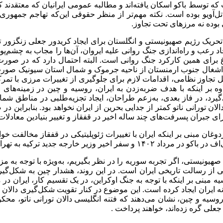
 که توسط باکو اسکان یافته‌اند و مطالبه عمومی ایرانیان که معتقدن
و تل‌آویو بوده است. نکته مهم‌تر از منظر حقوقی این‌که تهاجم جمهو
 بوده نه مرزهای تحت تجاوز.
حریک رژیم صهیونیستی و انگلستان برای ایجاد کریدور جعلی زنگزور تل
جاد رعب و راه‌اندازی جنگ روانی علیه ایروان، آن‌ها را مجاب به چشم‌
 برای همین کارکرد جنگ روانی است. البته احتمال دارد که در صورت
 اشغال جنوب ارمنستان از ناحیه جرموک و شمال استان سیونیک صورت گ
ل تجاوز نظامی، اقدامات لازم برای جلوگیری از تغییرات مرزی با تمرکز
اوه بر اینکه با هدف ضربه‌زدن به ایران، روسیه و چین در زمینه‌های چ
گیرد، در فاز بعدی، به‌زعم طراحان، ایجاد تجزیه‌طلبی در مناطق شم
الان تورانی ناتو کمتر از جدایی بحرین از ایران نخواهد بود. بنابرا
ی جبران پسرفت‌های چند ساله اخیر در قفقاز و تغییر بنیادین معادلات 
دوغان مبنی بر اینکه ایران با تغییرات ژئوپلیتیکی در قفقاز مخالفت خو
دید ترکیه به تهران، تاکید شده است.
یونیستی، اگر تجربه سوریه را در نظر بگیریم، به‌ویژه با توجه به مزی
 بخشی از رسالت تاریخی ایران است. در این روند، هشدار چین به شکل‌
مبنی بر اینکه با توجه به جنگ اوکراین، در یک تقسیم کار، ایران در مق
ه ایران ایجاد کرده است. این موضوع در کنار تقویت شکل‌گیری دالان
یه و چین، نشان می‌دهند که فتنه انگلیسی دالان تورانی ناتو، محک
لی گره زده‌اند، خواهند پرداخت .