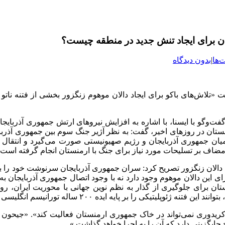
ان برای ایجاد تنش جدید در منطقه چیست؟
‌ها
|
بدون دیدگاه
«تلاش‌های باکو برای ایجاد دالان موهوم زنگزور بخشی از فتنه ناتو 
‌وگو با ایسنا، با اشاره به افزایش نیروهای ارتش جمهوری آذربایجا
ان در روزهای اخیر، گفت: به نظر آژیر جنگ سوم بین جمهوری آذربای
یان جمهوری آذربایجان و رژیم صهیونیستی صورت می‌گیرد و انتقال 
مضاف بر تسلیحات مورد نیاز برای جنگ با ارمنستان انجام گرفته است.
دالان زنگزور تصریح کرد: سران جمهوری آذربایجان سرنوشت خود را به دا
ی است که نه در موافقتنامه ۲۰۲۰ مبنای حقوقی برای این دالان موهوم وجود دارد نه با وجود اتصال ج
لستان برای جلوگیری از گذار به نظم نوین جهانی با محوریت ایران، رو
ا بر پایه ایده ۲۰۰ ساله تورانیسم انگلیسی مستقر سازند.
کریدوری نمی‌تواند در خاک جمهوری ارمنستان فعالیت کند». «جیحون ب
ایگزینی دارد که آن را به اجرا خواهد گذاشت.»