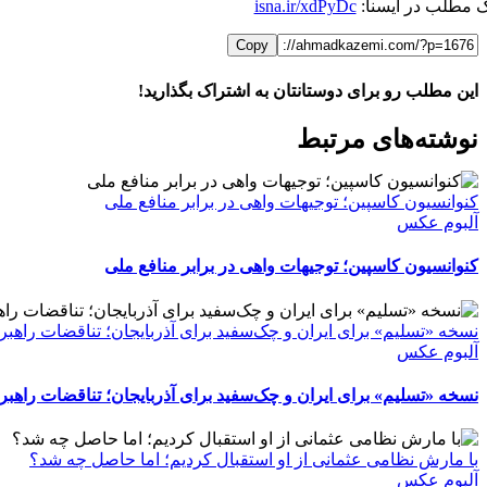
ک مطلب در ایسنا:
isna.ir/xdPyDc
Copy
این مطلب رو برای دوستانتان به اشتراک بگذارید!
WhatsApp
Facebook
Telegram
LinkedIn
X
ایمیل
نوشته‌‌های مرتبط
کنوانسیون کاسپین؛ توجیهات واهی در برابر منافع ملی
آلبوم عکس
کنوانسیون کاسپین؛ توجیهات واهی در برابر منافع ملی
نسخه «تسلیم» برای ایران و چک‌سفید برای آذربایجان؛ تناقضات راهبر
آلبوم عکس
نسخه «تسلیم» برای ایران و چک‌سفید برای آذربایجان؛ تناقضات راهبر
با مارش نظامی عثمانی از او استقبال کردیم؛ اما حاصل چه شد؟
آلبوم عکس