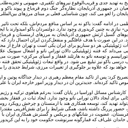
خ به تهدید جدی و قریب‌الوقوع نیروهای تکفیری، صهیونی و تجزیه‌طلب
یان در جمهوری آذربایجان، نظاره‌گر جنگ دوم قره‌باغ و پیوند باکو 
بایجان را لغو می کند، چون شناسایی فعلی بر مبنای مرزهای بین‌المللی
می در ادامه گفت: باکو نه بر اساس منافع مردم‌اش، بلکه تحت تاثیر ت
» نیازی به چنین کریدوری وجود ندارد. دولتمردان باکو امیدوارند با ای
یوهای گسیل ارتش جمهوری آذربایجان به مرزهای ارمنستان و قره‌باغ
. در این صورت با هدف غافلگیر و منفعل‌کردن ایران احتمال دارد که
ات ژئوپلیتیکی هر دو سناریو برای ایران یکی است و تهران فارغ از مح
ی می‌داند که فتنه ژئوپلیتیکی دالان تورانی ناتو و اشغال سیونیک عل
‌تورانیسم و توسعه ناتو به هارتلند قفقاز و آسیای مرکزی» صورت می‌
 درسی باکو نیز تبلیغ می شود. در واقع تبعات ژئوپلیتیکی تحقق فتنه د
 خواهد بود که علاوه بر جلوگیری از تغییرات مرزی، شرایط جدیدی را برا
تصریح کرد: پس از تاکید مقام معظم رهبری در دیدار جداگانه پوتین و ار
تاکید کرده‌اند. جدیدترین آن در دیدار وزیر امور خارجه ایران با علی‌اف در باکو در مرداد ۱۴۰۲ و سفر اخیر وزیر خارجه ج
 کارشناس مسائل اوراسیا در پایان گفت: به‌رغم هیاهوی ترکیه و رژیم صه
انی برای ایجاد دالان تورانی ناتو وجود ندارد. ایجاد ثبات در قفقاز
تواند تهدید کند، توسعه همکاری هند با ارمنستان و چرخش رویکرد روسیه 
و، حضور پررنگ داشته باشد، همگی شرایط را برای نقش‌آفرینی مقتدران
عربستان، عضویت در شانگهای و بریکس و گسترش همکاری ایران با روس
 خاندان علی‌اف که قمارگونه سرنوشت حکومت خود را به این کریدور جع