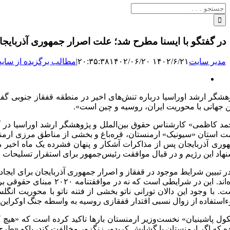
جستجو
برای:
در گفتگو با ایسنا مطرح شد؛ علت اصرار جمهوری آذربایج
مدیر سایت
۱۴۰۲/۶/۲۱ ۲۰:۳۵:۳۸
۱۴۰۲/۰۶/۲۰
|
مطالب برگزیده از سایت
نمایش
تصویر
هشگر ارشد اوراسیا درباره تنش‌های اخیر در منطقه قفقاز جنوبی گفت 
بزرگ
ن جهانی با محوریت ایران، روسیه و چین است».
مد کاظمی» کارشناس حقوق بین‌الملل و پژوهشگر ارشد اوراسیا در گفت
 استان «سیونیک» ارمنستان، قره‌باغ و بخشی از مناطق مرزی ارمنست
وری آذربایجان پس از مذاکرات آشکار و پنهان فشرده یک ماه اخیر م
نهاد این رژیم و در قبال موافقت رئیس‌جمهور برای استقرار تسلیحات 
در تبیین شرایط موجود در قفقاز و اصرار جمهوری آذربایجان برای ایجاد 
داده‌اند. این در شرایط
ت. با وجود این دالان تورانی ناتو بخشی از فتنه ناتو با محوریت انگ
ستفاده از زوال نسبی اقتدار قفقازی روسیه به واسطه جنگ اوکراین، بتوانند این فتنه ژئوپلیتیکی ر
کول پاشینیان» نخست‌وزیر ارمنستان بارها تاکید کرده است که «هیچ 
ه که اگر ارمنستان با گشایش کریدور زنگزور مخالفت کند، باکو «طرح ج