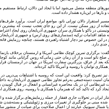
کشورهای منطقه متصل می‌شود اما با ایجاد این دالان، ارتباط مستقیم
بارها در این‌باره هشدار داده است.
یر استقرار دالان تورانی ناتو، مواضع ایران است. برآورد طرف‌های 
تفاده از زور ممکن نیست. از این‌ رو جای تعجب نیست که بیشترین 
یونیستی در باکو با همکاری سران جمهوری آذربایجان روی ایجاد اعتر
ه شاهد اقدامات ترکیه (سدسازی‌های روی ارس) و جمهوری آذربایجان
 جدی دارد.
 گفت: برگزاری تمرین کوچک نظامی آمریکا و ارمنستان برخلاف بازنما
ال ۱۹۹۴ عضو برنامه مشارکت برای صلح ناتو است و از آن زمان حتی زمانی‌که روس گرای
که بعد از عراق، بزرگترین سفارت آمریکا در جهان در ارمنستان قرار
یز تصریح کرد: واقعیت این است که روسیه با اشتباهات پی‌درپی در
یت غیرنظامی آن در یک محاصره غیرانسانی و انفعال در قبال کوبیدن 
د کرد که تاکید کند که همزمان با همکاری با روسیه، روی همکاری امنیتی
رفتار ایران در تحولات جاری قفقاز از جمله رزمایش‌های برگزار شده و
 مبنی بر جلوگیری از تغییرات مرزی و ژئوپلیتیکی و بسته‌شدن شاه
 یا شمال سیونیک عبارتند از: اعمال صلاحیت برای صیانت از منشور س