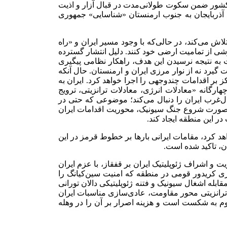
د کشور ضمن سکوت طولانی‌مدت در قبال آزار و اذیت
ری آذربایجان به جنوب ارمنستان «شناسایی» جمهوری
اش می‌کند، در حالی‌که با وجود مسیر ایران و «راه
پوشی از تمامیت ارضی خود کنند. دلیل انتشار گسترده
 به نتیجه نرسیدن این هدف، راهکار نظامی پیگیری
یرد نه از نوار مرزی ایران و ارمنستان. حال آنکه
 بر اقدامات چندوجهی را اجرا خواهد کرد. ایران به
هارگانه «معادلات انرژی، معادلات ترانزیتی، ترویج
ال‌غرب ایران را دنبال می‌کند؛ موضوعی که حتی در
ین در صورت شروع جنگ سیونیک، محوریت اقدامات ایران
در این منطقه ایجاد کند.
اهد کرد، مقامات ایرانی بارها بر خطوط قرمز در این
ت و اشراف ژئوپلیتیک ایران بر قفقاز، با عزم ایران
گیری کریدور قومی در منطقه که امنیت سین‌کیانگ را
ابله اشغال سیونیک و فتنه ژئوپلیتیکی دالان تورانی
 ترانزیتی محور مقاومت، عادی‌سازی مناسبات ایران
وم به شکست است و هزینه اصرار بر آن را در وهله