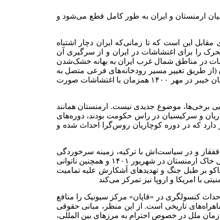
 میان ارمنستان و ایران به طور کامل قطع می‌شود و
مقابل این است که تا زمانی‌که ایران دچار اشتباه
تحرک را برای اغتشاشات در ایران و از سرگیری آن
اضات در مناطق شمال غرب ایران به بهانه خشک‌شدن
 (از طریق تغییر مسیر رودخانه‌های فرعی متصل به
ارس) هستند، مانع شکل‌گیری این اعتراضات شد. البته رژیم تل‌آویو و باکو در این خصوص نیز دچار اشتباه راهبردی هستند، چنانچه رزمایش فاتحان خیبر در مهر ۱۴۰۰ همزمان با اغتشاشات صورت
یی برخی‌ها، موضوع جدیدی نیست. ارمنستان همانند
انی مانند کوچاریان و سرکیسیان در راس حکومت بودند، دوره‌های
 دارد که در دوره کوچاریان روس‌گرا احداث شده و
 قفقاز و در سیاست‌اش با ترکیه، زمینه سرخوردگی
ارامنه را فراهم ساخته است. خودداری روسیه از فعال‌کردن ماموریت پیمان امنیت دسته‌جمعی به‌رغم تجاوز نظامی جمهوری آذربایجان به داخل خاک ارمنستان در شهریور ۱۴۰۱ و همچنین ناتوانی
باکو بر طبل جنگ و تهدیدهای آشکارش علیه تمامیت
 با امریکا و اروپا نیز تمرکز می‌کند
 احداث کنسولگری در «قاپان» مرکز سیونیک را منافع
راه‌های تاریخی است. از این منظر، مبانی حقوقی
ازمان ملل در خصوص احترام به مرزهای بین المللی،