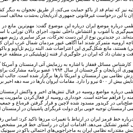
یه نیز که تمام قد از باکو حمایت می‌کند، از طریق نخجوان به دیگر 
ان با این درخواست غیرقانونی جمهوری آذربایجان به‌شدت مخالف است و 
می درباره موضع ایران درباره این موضوع گفت: مهم‌ترین مانع در مس
یم‌گیری یا آشوب و اغتشاش داخلی نشود، اجرای دالان تورانی با اس
ته‌اند. در جدیدترین نوع از این دست تحرکات، مرکز سایبری رژیم صه
اچه ارومیه متمرکز شدند اما آگاهی غیور مردمان شمال غرب ایران ک
ت و نشان داد که ایران در جلوگیری از فتنه ژئوپلیتیکی در منطقه عزم
 کارشناس مسائل قفقاز با اشاره به رزمایش آتی ارمنستان و آمریکا
جمهوری آذربایجان و گرجستان از س
زش نظامی بین ارمنستان و امریکا بارها برگزار شده است. جالب این
و را دارد. مقامات ایروان بارها در سه دهه اخیر بر همکاری توامان با روسیه و آمریکا تاکید کرده‌اند.
می درباره مواضع روسیه در قبال تنش‌های اخیر و واکنش ارمنستان ن
صلح‌بانی در کریدور مسدود شده لاچین و قرار گرفتن قره‌باغ و جمع
ی ارمنستان توجیه خوبی برای دولت غربگرای پاشینیان در ارمنستان ایجا
درباره خط قرمز ایران در ارتباط با تغییرات مرزها تاکید کرد: اساس 
 کشور تشکیل می‌دهد. اقدامات ایران در راستای خط قرمز مشخص شده
نش مقتدرانه نظامی ایران به ماجراجویی‌های احتمالی باکو در سیونیک