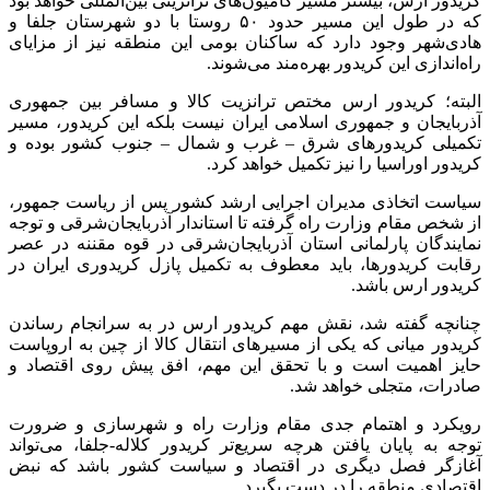
کریدور ارس، بیشتر مسیر کامیون‌های ترانزیتی بین‌المللی خواهد بود
که در طول این مسیر حدود ۵۰ روستا با دو شهرستان جلفا و
هادی‌شهر وجود دارد که ساکنان بومی این منطقه نیز از مزایای
راه‌اندازی این کریدور بهره‌مند می‌شوند.
البته؛ کریدور ارس مختص ترانزیت کالا و مسافر بین جمهوری
آذربایجان و جمهوری اسلامی ایران نیست بلکه این کریدور، مسیر
تکمیلی کریدورهای شرق – غرب و شمال – جنوب کشور بوده و
کریدور اوراسیا را نیز تکمیل خواهد کرد.
سیاست اتخاذی مدیران اجرایی ارشد کشور پس از ریاست جمهور،
از شخص مقام وزارت راه گرفته تا استاندار آذربایجان‌شرقی و توجه
نمایندگان پارلمانی استان آذربایجان‌شرقی در قوه مقننه در عصر
رقابت کریدورها، باید معطوف به تکمیل پازل کریدوری ایران در
کریدور ارس باشد.
چنانچه گفته شد، نقش مهم کریدور ارس در به سرانجام رساندن
کریدور میانی که یکی از مسیرهای انتقال کالا از چین به اروپاست
حایز اهمیت است و با تحقق این مهم، افق پیش روی اقتصاد و
صادرات، متجلی خواهد شد.
رویکرد و اهتمام جدی مقام وزارت راه و شهرسازی و ضرورت
توجه به پایان یافتن هرچه سریع‌تر کریدور کلاله-جلفا، می‌تواند
آغازگر فصل دیگری در اقتصاد و سیاست کشور باشد که نبض
اقتصادی منطقه را در دست بگیرد.