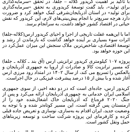
با تأکید بر اهمیت کریدور کلاله – جلفا، در تحقق «سرمایه‌گذاری
برای تولید»، باید گفت توسعهٔ کریدوری به تحقق «سرمایه‌گذاری
برای تولید» در استان آذربایجان‌‌شرقی کمک خواهد کرد و ضرورت
دارد هرچه سریع‌تر با انجام پیش‌بینی‌های لازم، این کریدور که نقش
حیاتی در اقتصاد کشور خواهد داشت، به سرانجام برسد.
اما با این‌همه غفلت تاریخی از اجرا و احیای کریدور ارس(کلاله-جلفا)
اثرات سوء بسیاری بر آینده خواهد گذاشت که بازماندن از رشد و
توسعهٔ اقتصادی، شاخص‌ترین ملاک سنجش این میزان عمل‌کرد در
این حوزه خواهد بود.
پروژه ۱۰۷ کیلومتری کریدور ترانزیتی ارس (آق بند ـ کلاله ـ جلفا)
که مسیر ترانزیت کالا و صادرات از اروپا به جمهوری آذربایجان و
بالعکس را تسریع می کند، از سال ۱۴۰۲ در امتداد رود مرزی ارس
آغاز شده و با بیش از ۱۵ درصد پیشرفت فیزیکی در حال اجراست.
کریدور ارس، جاده‌ای است که در دو دهه اخیر، از سوی جمهوری
اسلامی ایران خدماتی به جمهوری آذربایجان ارائه می‌کرد و پس از
جنگ ۲۰۲۰ قره‌باغ که آذربایجان خاک اشغال‌شده خود را از
ارمنستان پس گرفته است، این مسیر کوتاه‌تر شده و با توجه به
وضعیت جدید، ایران اقدام به به‌سازی، نوسازی و تعریض جاده قبلی
کرده و کارفرمای این پروژه شرکت ساخت و توسعه زیربناهای
حمل ونقل کشور است.