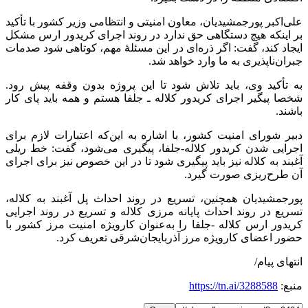
علی‌اکبر پورجمشیدیان، معاون امنیتی و انتظامی وزیر کشور با تأکید
بر اینکه هیچ دستگاهی حق ندارد در روند اجرای کریدور ارس مشکل
ایجاد کند، گفت: اگر ذره‌ای در این مسئلهٔ مهم، کوتاهی شود صدمات
جبران‌ناپذیری به ما وارد خواهد شد.
به تأکید وی، باید تلاش شود تا این پروژه بدون وقفه پیش رود.
شخصا پیگیر اجرای کریدور کلاله ـ جلفا هستم و همه باید پای کار
باشند.
دبیر شورای امنیت کشور، با اشاره به این‌که اعتبارات لازم برای
اجرایی شدن کریدور کلاله-جلفا، پیگیری می‌شود، گفت: خط ریلی
آغبند به کلاله نیز باید پیگیری شود تا در این خصوص نیز برای اجرای
آن طرح‌ریزی صورت گیرد.
پورجمشیدیان همچنین، تسریع در روند احداث پل آغبند به کلاله،
تسریع در روند احداث پایانه مرزی کلاله و تسریع در روند اجرایی
کریدور ارس کلاله -جلفا را به‌عنوان کارویژه امنیت مرز کشور با
حضور اعضای کارویژه مرز آذربایجان‌شرقی تعریف کرد‌.
انتهای پیام/
منبع:
https://tn.ai/3288588