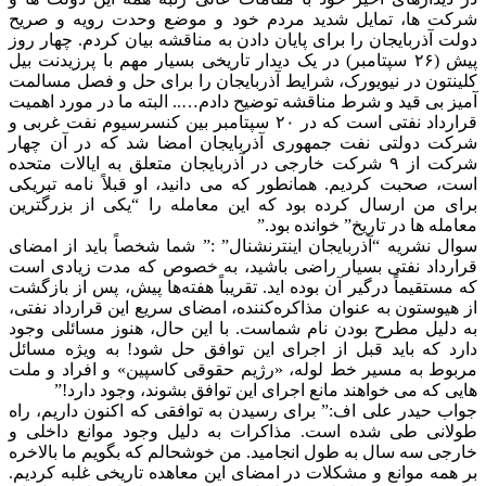
شرکت ها، تمایل شدید مردم خود و موضع وحدت رویه و صریح
دولت آذربایجان را برای پایان دادن به مناقشه بیان کردم. چهار روز
پیش (۲۶ سپتامبر) در یک دیدار تاریخی بسیار مهم با پرزیدنت بیل
کلینتون در نیویورک، شرایط آذربایجان را برای حل و فصل مسالمت
آمیز بی قید و شرط مناقشه توضیح دادم….. البته ما در مورد اهمیت
قرارداد نفتی است که در ۲۰ سپتامبر بین کنسرسیوم نفت غربی و
شرکت دولتی نفت جمهوری آذربایجان امضا شد که در آن چهار
شرکت از ۹ شرکت خارجی در آذربایجان متعلق به ایالات متحده
است، صحبت کردیم. همانطور که می دانید، او قبلاً نامه تبریکی
برای من ارسال کرده بود که این معامله را “یکی از بزرگترین
معامله ها در تاریخ” خوانده بود.”
سوال نشریه “آذربایجان اینترنشنال” :” شما شخصاً باید از امضای
قرارداد نفتی بسیار راضی باشید، به خصوص که مدت زیادی است
که مستقیماً درگیر آن بوده اید. تقریباً هفته‌ها پیش، پس از بازگشت
از هیوستون به عنوان مذاکره‌کننده، امضای سریع این قرارداد نفتی،
به دلیل مطرح بودن نام شماست. با این حال، هنوز مسائلی وجود
دارد که باید قبل از اجرای این توافق حل شود! به ویژه مسائل
مربوط به مسیر خط لوله، «رژیم حقوقی کاسپین» و افراد و ملت
هایی که می خواهند مانع اجرای این توافق بشوند، وجود دارد!”
جواب حیدر علی اف:” برای رسیدن به توافقی که اکنون داریم، راه
طولانی طی شده است. مذاکرات به دلیل وجود موانع داخلی و
خارجی سه سال به طول انجامید. من خوشحالم که بگویم ما بالاخره
بر همه موانع و مشکلات در امضای این معاهده تاریخی غلبه کردیم.