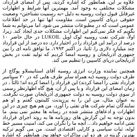
علاوه بر این، همانطور که اشاره کردید، پس از امضای قرارداد،
مشکلات مختلفی به وجود آمد. مهمترین آنها شرایط و اظهارات
غیرقابل قبول دولت روسیه به دلیل «به رسمیت نشناختن» وضعیت
حقوقی دریای کاسپین است. مقاومت آنها تنها در حد اطلاعات
عمومی است که در مطبوعات منتشر می شود. اما می‌توانم به شما
بگویم که فکر نمی‌کنم این اظهارات مشکلات جدی ایجاد کند. زیرا،
اولاً، شرکت نفت روسیه لوک اویل LUKOIL در حال حاضر ۱۰
درصد از درآمد این قرارداد را در اختیار دارد. ده درصد از این قرارداد
چند میلیارد دلاری را. ثانیا، در اکتبر ۱۹۹۳، ما توافق نامه ای را بین
جمهوری آذربایجان و روسیه امضا کردیم که تولید نفت در بخش
آذربایجانی دریای کاسپین را تنظیم می کند.
همچنین نماینده وزارت انرژی روسیه آقای استانیسلاو پوگاچ از
طرف دولت روسیه (به همراه سایر طرف هایی که در ۲۰ سپتامبر
قرارداد نفتی را امضا کردند) این قرارداد را امضا کرده اند! ثالثاً ، در
زمان امضای این قرارداد و یا پس از آن، هیچ گاه اظهارنظر رسمی
از سوی دولت روسیه به دولت جمهوری آذربایجان صورت نگرفت.
به عنوان مثال، من این را به پرزیدنت کلینتون گفتم و او هم
نمایندگان تمام شرکت های نفتی را آورد، من هم هیچ چیزی در این
اظهارات و ادعاهای منتشر شده در رسانه ها معتبر نمی بینم. ما
بدون توجه به این گزارش های روزنامه ها به روند اجرای قرارداد
نفتی ادامه خواهیم داد… آنچه ما را نگران می کند، امنیت مسیر خط
لوله، ثبات سیاسی و کارایی اقتصادی است. من می گویم ترکیه
بهترین گزینه در هر دو این مذاکرات خواهد بود. همانطور که اشاره