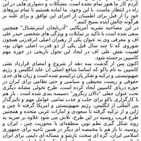
کردم کار ما هنوز تمام نشده است. مشکلات و دشواری هایی در این
راه در انتظار ماست. با این وجود، ما آماده هستیم تا تمام نیروهای
خود را از قبل برای اطمینان از اجرای این توافق و برای غلبه بر
هرگونه چالش آینده بسیج کنیم.”
در این مصاحبه نشریه آمریکایی “آذربایجان اینترنشنال” همچنین
سعی شده است با تاکید بر تمایلات و ویژگی های شخصی حیدر علی
اف و معرفی وی به عنوان یکی از رهبران اصلی ابرقدرتی همچون
شوروی که تا چند سال قبل یکی از دو قدرت اصلی جهان بود،
اهمیت نقش علی اف در ایجاد این تحول تاریخی در حوزه مهم
کاسپین برجسته شود.
اکنون پس از گذشت سه دهه از شروع و امضای قرارداد نفتی
کاسپین به نام باکو که اساسا منافع اصلی آن عاید انگلیس و رژیم
صهیونیستی و ترکیه و تفکر پان ترکیسم شده است و زیان های جدی
حقوقی و زیست محیطی و سیاسی و حتی نظامی برای ایران در
حوزه دریای کاسپین ایجاد کرده است، طرح تحولی مشابه دیگری
تحت عنوان جعلی “دالان زنگزور” دسیسه بندی شده است . باز هم
با کارگزاری باکو برای جلب و جذب تمامی عوامل مهم و تاثیرگذار
بین المللی از انگلیس، رژیم صهیونیستی و امریکا گرفته تا چین و
ژاپن و از ترکیه گرفته تا سعودی و امارات عربی متحده و همچنین
طرح فریب روسیه در این طرح، تلاش می شود علاوه بر ضربه به
روند شکل گیری نظم نوین منطقه‌ای با محوریت چین ، ایران و
روسیه، تا باز هم با مخمصه ای دیگر در همین ناحیه برای جمهوری
اسلامی ایران، گره ای سخت بازشو و مساله ای دایمی برای ایران