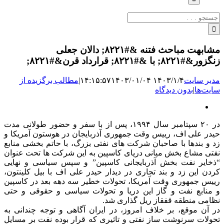
جستجو
برای:
مشابهت مباحث فتنه &#۸۲۲۱; دالان جعلی
زنگزور&#۸۲۲۱; با &#۸۲۲۱; قرارداد قرن&#۸۲۲۱;
مدیر سایت
۱۴۰۳/۱/۴ ۱۴:۱۵:۵۷
۱۴۰۳/۰۱/۰۴
|
مطالب برگزیده از
سایت‌ها
|
بدون دیدگاه
نمایش
تصویر
در ۲۰ سپتامبر سال ۱۹۹۴، پس از با سفر و حضور طولانی مدت
بزرگ
حیدر علی اف، رییس وقت جمهوری آذربایجان در هوستون آمریکا و
زد و بندها با صاحبان شرکت های نفتی بزرگ، با حاتم بخشی منابع
نفتی مشاع بخش میانی دریای کاسپین به این شرکت ها تحت عنوان
“ذخایر نفت بخش آذربایجانی کاسپین” و سپس سیاسی و نهایی
کردن این زد و بند تجاری در دیدار حیدر علی اف با بیل کلینتون،
رییس جمهوری وقت آمریکا، تحولات خطیر سه دهه بعد در کاسپین
و منابع نفت و گاز این دریا و تحولات سیاسی و حقوقی و حتی
نظامی منطقه قفقاز ریل گذاری شد.
در آن موقع، بر خلاف امروز، در ایران آگاهی و توجه چندانی به
تحولات سرنوشت ساز نفتی و تاثیری که قرار بوده نفت بر مسایل