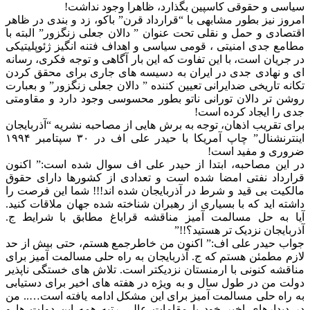
سیاسی و حقوقی کاسپین بگذارد، ظاهرا وجود نداشت!
امروز نیز بطور مشابهی با “قرارداد قرن” باکو، زد و بندی در ظاهر
اقتصادی و حمل و نقلی تحت عنوان ” دالان جعلی زنگزور” البته با
مطامع جدی امنیتی ، قومی سیاسی و اهداف فتنه انگیز ژئوپلیتیکی
در جریان است، با این تفاوت که این بار آگاهی و توجه فکری، رسانه
ای و نهادی جدی در ایران به دسیسه های جاری برای محقق کردن
تکانه تاریخی ضدایرانی تعیین کننده ” دالان جعلی زنگزور” و بعبارت
روشن تر دالان تورانی ناتو بطور محسوسی وجود دارد و مقاومتی
جدی را ایجاد کرده است!
برای تقریب اذهان، توجه به برش هایی از مصاحبه نشریه “آذربایجان
اینترنشنال” چاپ آمریکا با حیدر علی اف در ۳۰ سپتامبر ۱۹۹۴
ضروری و مفید است!
در این مصاحبه، ابتدا از حیدر علی اف سوال شده است:” اکنون
قرارداد نفتی امضا شده است و تعدادی از کشورها دارای حقوق
مالکیت بی قید و شرط در آذربایجان شده اند!!! شما این فرصت را
داشته اید که با بسیاری از رهبران شناخته شده جهان ملاقات کنید.
آیا به حل مسالمت آمیز مناقشه قراباغ مطابق با شرایط ج.
آذربایجان نزدیک تر هستید؟!!”
جواب حیدر علی اف:” اکنون من خاطرجمع هستم، حتی بیش از حد
لازم مطمئن هستم که ج. آذربایجان به راه حلی مسالمت آمیز برای
مناقشه کنونی با ارمنستان نزدیکتر است. تلاش های خستگی ناپذیر
دولت من در طول سال و به ویژه در هفته های اخیر برای دستیابی
به راه حلی مسالمت آمیز برای این مشکل ادامه یافته است….. من
در دیدارهای اخیر خود با مقامات عالی رتبه همه این دولت ها و