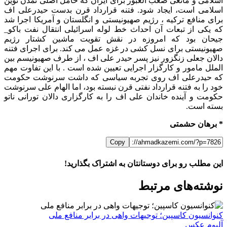
اسلامی و مانعی صعب العبور برای ایران که حامل اصلی تمدن نوین
اسلامی است، ایجاد شود. فتنه قرارداد قرن بدست حیدرعلی اف
برای منافع ترکیه ، رژیم صهیونیستی و انگلستان و آمریکا اجرا شد
که یکی از تبعات آن احداث خط لوله اسرائیلی انتقال نفت باکو_
جیحان بود که امروزه در نقش تقویت ماشین کشتار رژیم
صهیونیستی برای نسل کشی در غزه عمل می کند. برای اجرای فتنه
دالان جعلی زنگزور نیز پسر حیدر علی اف ، از طرف صهیونیسم بین
الملل مامور و کارگزار اجرایی تعیین شده است . با این تفاوت مهم
که حیدرعلی اف روی تجربه سیاسی که داشت سرنوشت حکومت
خود را به فتنه قرارداد نفتی قرن نبسته بود، اما الهام علی سرنوشت
حکومت و آینده خاندان علی اف را به کارگزاری دالان تورانی ناتو
بسته است.
* برهان حشمتی
Copy
این مطلب رو برای دوستانتان به اشتراک بگذارید!
WhatsApp
Facebook
Telegram
LinkedIn
X
ایمیل
نوشته‌‌های مرتبط
کنوانسیون کاسپین؛ توجیهات واهی در برابر منافع ملی
آلبوم عکس