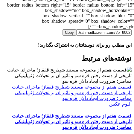
border_radius_bottom_right=”15″ border_radius_bottom_left=”15
box_shadow=”no” box_shadow_horizontal=”
box_shadow_vertical=”” box_shadow_blur=”0
box_shadow_spread=”0″ box_shadow_color=”
box_shadow_style=”” /
Copy
این مطلب رو برای دوستانتان به اشتراک بگذارید!
WhatsApp
Facebook
Telegram
LinkedIn
X
ایمیل
نوشته‌‌های مرتبط
قسمت هفتم از مجموعه مستند شطرنج قفقاز؛ ماجرای خیانت
تاریخی از دست رفتن قره سو و تاثیر آن بر تحولات ژئوپلیتیکی
معاصر؛ ضرورت ایجاد دالان قره سو
آلبوم عکس
قسمت هفتم از مجموعه مستند شطرنج قفقاز؛ ماجرای خیانت
تاریخی از دست رفتن قره سو و تاثیر آن بر تحولات ژئوپلیتیکی
معاصر؛ ضرورت ایجاد دالان قره سو