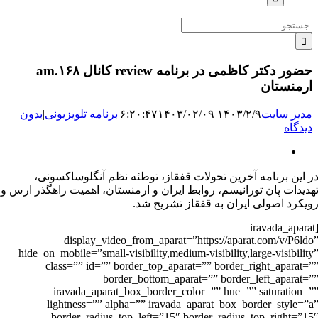
جستجو
برای:
حضور دکتر کاظمی در برنامه review کانال ۱۶۸.am
ارمنستان
مدیر سایت
۱۴۰۳/۲/۹ ۶:۲۰:۴۷
۱۴۰۳/۰۲/۰۹
|
برنامه‌ تلویزیونی
|
بدون
دیدگاه
نمایش
تصویر
ر این برنامه آخرین تحولات قفقاز، توطئه نظم آنگلوساکسونی،
بزرگ
هدیدات پان تورانیسم، روابط ایران و ارمنستان، اهمیت راهگذر ارس و
ویکرد اصولی ایران به قفقاز تشریح شد.
[iravada_aparat
display_video_from_aparat=”https://aparat.com/v/P6ldo
hide_on_mobile=”small-visibility,medium-visibility,large-visibility
class=”” id=”” border_top_aparat=”” border_right_aparat=”
border_bottom_aparat=”” border_left_aparat=”
iravada_aparat_box_border_color=”” hue=”” saturation=”
lightness=”” alpha=”” iravada_aparat_box_border_style=”a
border_radius_top_left=”15″ border_radius_top_right=”15