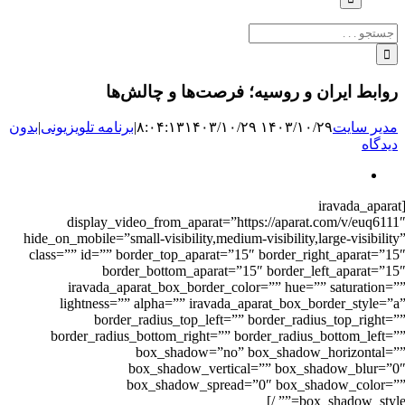
جستجو
برای:
روابط ایران و روسیه؛ فرصت‌ها و چالش‌ها
مدیر سایت
۱۴۰۳/۱۰/۲۹ ۸:۰۴:۱۳
۱۴۰۳/۱۰/۲۹
|
برنامه‌ تلویزیونی
|
بدون
دیدگاه
نمایش
تصویر
[iravada_aparat
بزرگ
display_video_from_aparat=”https://aparat.com/v/euq6111
hide_on_mobile=”small-visibility,medium-visibility,large-visibility
class=”” id=”” border_top_aparat=”15″ border_right_aparat=”15
border_bottom_aparat=”15″ border_left_aparat=”15
iravada_aparat_box_border_color=”” hue=”” saturation=”
lightness=”” alpha=”” iravada_aparat_box_border_style=”a
border_radius_top_left=”” border_radius_top_right=”
border_radius_bottom_right=”” border_radius_bottom_left=”
box_shadow=”no” box_shadow_horizontal=”
box_shadow_vertical=”” box_shadow_blur=”0
box_shadow_spread=”0″ box_shadow_color=”
box_shadow_style=”” /