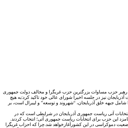
بر” رهبر حزب مساوات بزرگترین حزب غربگرا و مخالف دولت جمهوری
ذربایجان نیز در جلسه اخیرا شورای عالی خود تاکید کرد:به هیچ
لف و غربگرا شامل جبهه خلق آذربایجان، “شهروند و توسعه” و لیبرال است، بر
 انتخابات آتی ریاست جمهوری آذربایجان در شرایطی است که در
لی آذربایجان را بعنوان نامزد این حزب برای انتخابات ریاست جمهوری آتی؛ انتخاب کردند.
از وضعیت دموکراسی در این کشورآغازخواهد شد.چرا که احزاب غربگرا