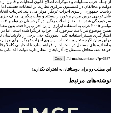
از جمله حزب مساوات و دموکرات اصلاح قانون انتخابات و قانون آزادی
دولت و مخالفان در کمیسیون مرکزی نظارت بر انتخابات هستند، اما نه ت
قابل توجهی دربین مردم برخوردار نیستند و بعلت پیگیری اهداف حزبی 
نوامبر ۲۰۰۵ غرب به استفاده ابزاری از این احزاب پرداخت. بدین معنا که در آستانه انتخابات از آنها برای فشار به دولت استفاده کرد و بعد از انتخابات با رها کردن این احزاب، به همکاری با دولت پرداخت.
همین موضوع نیز باعث سرخوردگی احزاب غربگرا شده است. اما در هر ح
امتیازگیری بیشتر استفاده کنند . بطوریکه حتی برخی از کارشناسان نی
دراین میان اگرچه تحریم انتخابات از سوی احزاب غربگرا برای مردم جمه
خواهد شد. محافل مستقل ج. آذربایجان انتظار دارند دولت اقداماتی نظ
Copy
این مطلب رو برای دوستانتان به اشتراک بگذارید!
WhatsApp
Facebook
Telegram
LinkedIn
X
ایمیل
نوشته‌‌های مرتبط