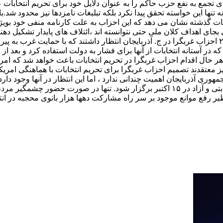
 تجمع به نفع حزب حاکم را به عنوان دلایل خود برای تحریم انتخابات
نها این خواسته تحقق پیدا نکرد بلکه تبلبغات نامزدها نیز محدود شد.با
بجای اهداف کلان ملی حتی نتوانسته اند ،ائتلاف های پایدار تشکیل د
ال اقدام احزاب غربگرا در تحریم انتخابات باعث خواهد شد که امریکا
ز معتقدند تصمیم احزاب غربگرا برای تحریم انتخابات با هماهنگی امریک
وری آذربایجان اهمیت چندانی ندارد ، اما این انتظار در آنها وجود دا
و اتحادیه های مستقل در انتخابات را فراهم سازد تا انتخاباتی کاملا رقابتی و آزاد در ۱۵ اک
یر رفع موانع موجود بر سر راه مشارکت دهها هزار بانوی محجبه در انتخ