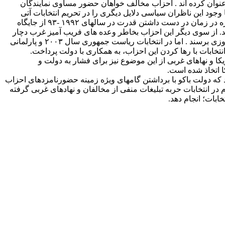
 عنوان کرده اند . احزاب مخالف خواهان حضور مساوی نمایندگان
 وجود این ناظران سیاسی دلایل دیگری را در تحریم انتخابات آتی
ریاست جمهوری از سوی احزاب غربگرا موثر می دانند. تجربیات انتخابات گذشته نشان می دهد که این احزاب به علت کارنامه منفی خود بویژه در زمان در دست داشتن قدرت در سالهای ۱۹۹۲ -۹۳ از جایگاه
هند. از سوی دیگر این احزاب بخاطر وعده های فریب آمیز غرب دچار
سرخوردگی شده اند. بعد از انقلاب رنگین در گرجستان در نوامبر ۲۰۰۳ احزاب غربگرا در ج. آذربایجان انتظار داشتند که با حمایت غرب به پیروزی برسند . اما در انتخابات ریاست جمهوری سال ۲۰۰۳ و پارلمانی
 و نهاهای غربی از این موضوع نیز برای فشار به دولت و
ا اتخاذ شده است.
رد که دولت باکو با برداشتن گامهای ویژه زمینه حضورنامزدهای احزاب
تبر برگزار شود. تنها در صورت حضور چشمگیر مردم در انتخابات حربه تبلیغات منفی از مخالفان و نهادهای غربی گرفته
ابات؛ انجام دهد.