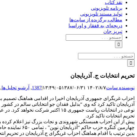
نقد کتاب
برنامه‌ تلویزیونی
تولید مستند تلویزیونی
مطالب برگزیده از سایت‌ها
دریچه‌ای به قفقاز و اوراسیا
تبریزِ جان
جستجو
برای:
جستجو
برای:
تحریم انتخابات ج. آذربایجان
نویسنده سایت
۱۴۰۲/۸/۷ ۱۳:۴۹:۰۵
۱۳۸۷/۰۶/۳۱
|
1387
,
آرشیو تحلیل‌ها
,
احزاب غربگرای جمهوری آذربایجان اخیرا در اقدامی هماهنگ تصمیم 
آذربایجان تاکید کرد که وی “بدلیل فقدان جو انتخاباتی سالم در کشو
نوعی در انتخابات ریاست جمهوری ۱۵ ا
تحریم انتخابات تاکید کرد.
پیش از این احزاب همبستگی شهروندی و نجات بزرگ نیز اعلام کرده بو
چهارمین کنگره ح
بدین ترتیب با اقدام هماهنگ احزاب غربگرای ج.آذربایجان در تحریم ان