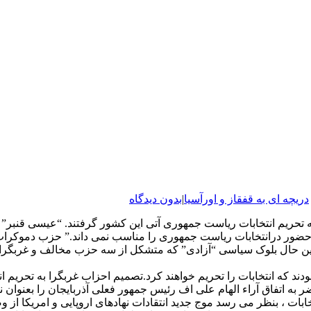
دریچه ای به قفقاز و اورآسیا
|
بدون دیدگاه
به تحریم انتخابات ریاست جمهوری آتی این کشور گرفتند. “عیسی قن
ر حضور درانتخابات ریاست جمهوری را مناسب نمی داند.” حزب دموکرات آ
کتبر شرکت نخواهد کرد. در عین حال بلوک سیاسی “آزادی” که متشکل از سه حزب مخا
دند که انتخابات را تحریم خواهند کرد.تصمیم احزاب غربگرا به تحریم
زب حاکم “آذربایجان نوین” ، تمامی ۶۵۰ نماینده حاضر به اتفاق آراء الهام علی اف رئیس جمهور فع
تخابات ، بنظر می رسد موج جدید انتقادات نهادهای اروپایی و امریکا 