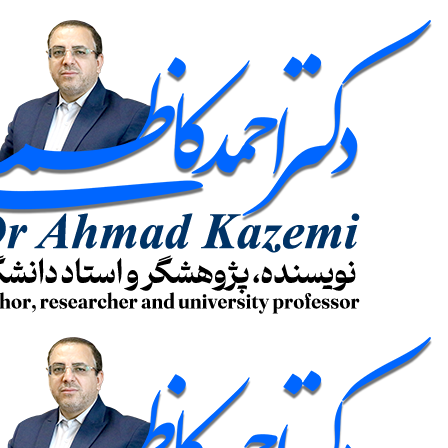
پرش
به
محتوا