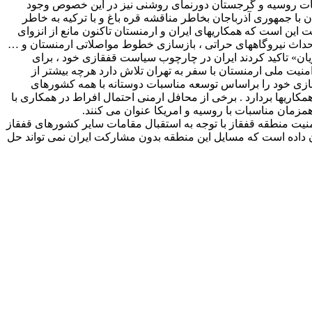
اسبات روسیه و گرجستان دورنمای روشنی نیز در این خصوص وجود
با جمهوری آذرباجان بخاطر مناقشه قره باغ و با ترکیه به خاطر
واقعیت این است که همکاریهای ایران و ارمنستان تاکنون مانع از انزوای
 احداث نیروگاههای حراتی ، بازسازی خطوط مواصلاتی ارمنستان و …
یان» تاکید کردند ایران در چارچوب سیاست قفقازی خود ، برای
منیت ملی ارمنستان با سفر به تهران تلاش دارد هرچه بیشتر از
قازی خود را براساس توسعه مناسبات دوستانه با همه کشورهای
کاریها بردارد . برخی از محافل ارمنی احتمال افراط در همکاری با
همزمان مناسبات با روسیه و امریکا عنوان می کنند.
منیت منطقه قفقاز با توجه به استقبال مقامات سایر کشورهای قفقاز
ان داده است که مسایل این منطقه بدون مشارکت ایران نمی تواند حل