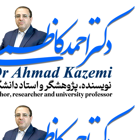
پرش
به
محتوا