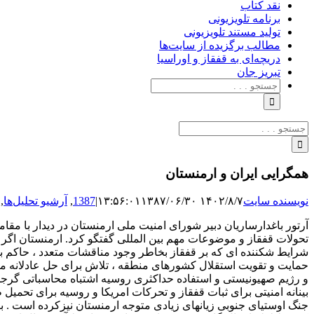
نقد کتاب
برنامه‌ تلویزیونی
تولید مستند تلویزیونی
مطالب برگزیده از سایت‌ها
دریچه‌ای به قفقاز و اوراسیا
تبریزِ جان
جستجو
برای:
جستجو
برای:
همگرایی ایران و ارمنستان
نویسنده سایت
۱۴۰۲/۸/۷ ۱۳:۵۶:۰۱
۱۳۸۷/۰۶/۳۰
|
1387
,
آرشیو تحلیل‌ها
,
آرتور باغدارساریان دبیر شورای امنیت ملی ارمنستان در دیدار با مق
تحولات قفقاز و موضوعات مهم بین المللی گفتگو کرد. ارمنستان اگر
شرایط شکننده ای که بر قفقاز بخاطر وجود مناقشات متعدد ، حاکم بود
حمایت و تقویت استقلال کشورهای منطقه ، تلاش برای حل عادلانه من
و رژیم صهیونیستی و استفاده حداکثری روسیه اشتباه محاسباتی گرجستان
بینانه امنیتی برای ثبات قفقاز و تحرکات امریکا و روسیه برای تحم
جنگ اوستیای جنوبی زیانهای زیادی متوجه ارمنستان نیزکرده است .