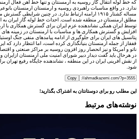
که خط لوله انتقال گاز روسیه به ارمسنتان و تنها خط آهن فعال ار
ندارد. در واقع مناسبات راهبردی روسیه و ارمنستان ارمنستان بانوعی
مساله کشتار ۱۹۱۵ ارامنه ارتباط ندارد. در چنین شرای
مطلق ارمنستان در منطقه شده است. احداث خط لوله گاز ایران به ار
توسط ایران همگی نشاندهنده عزم ایران برای گسترش همکاری با ارمنست
افزایش و گسترش همکاری ها و مناسبات با ارمنستان در زمینه های گون
پتانسیل های ایران برای جلوگیری از ادامه پیامدهای منفی جنگ اوس
قفقاز از جمله ارمنستان بنیانگذاری کرده است، اما انتظار دارد که 
ناتو و امریکا و نیز انحصار روز افزون روسیه بر مراکز صنعتی و اقت
در هرحال باید گفت دیدار دبیر شورای امنیت ملی ارمنستان ازایران 
از نقش آفرینی ایران در این منطقه ، نشاندهنده جایگاه رفیع تهران 
شود.
Copy
این مطلب رو برای دوستانتان به اشتراک بگذارید!
WhatsApp
Facebook
Telegram
LinkedIn
X
ایمیل
نوشته‌‌های مرتبط