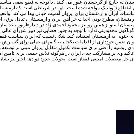
منستان به خارج از گرجستان عبور می کنند . با توجه به قطع سمی من
 انقطاع ژئوپلتیک مواجه شده است . این در شریاطی است که ارمنستان 
طی گسترش مناسبات ایران و ارمنستان برای ایروان اهمیت حیاتی پیدا می کند. 
منستان، مطرح بودن احداث خر آهن ایران و ارمنستان ، تبادل برق ،
ان استو از همین رو نیز محمود احمدی‌نژاد در دیدار«آرتور باغداسار
اگون محدودیتی ندارد.با توجه به چنین فضایی نیز دبیر شورای عالی ا
تیای جنوبی به ارمنستان استفاده کند. شکی نیست که ایران سیاست قف
ایروان ضمن خودداری از اقدامات یکجانبه ، گامهای عملی برای گسترش هم
صادی روسیه را آفتی برای سیاست تکمیل متقابل ایروان مبنی بر توسعه 
و تاکید وی بر مشارکت جدی ایران در هرگونه تلاش جمعی برای تامین ا
برای حل معضلات امنیتی قفقاز است. تحولات حدود دو دهه اخیر نیز نش