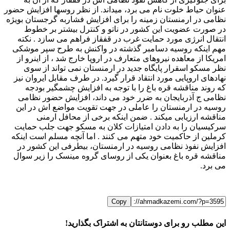
عنوان حیاط خلوت نام می برد، میداند. از نظر روسها افزایش حضور
نظامی در ارمنستان زمینه را برای افزایش فشاربه گرجستان بویژه
در صورت عضویت این کشور در ناتو و کنترل بیشتر بر خطوط
انتقال انرژی مورد حمایت غرب در قفقاز فراهم می سازد . نکته
مهم اینکه روسیه دسامبر گذشته در واکنش به طرح سپر موشکی
امریکا از معاهده نیروهای متعارف در اروپا خارج شد ، از اینرو از
نظر مسکو اسقرار پایگاه جدید در ارمنستان نمی تواند از سوی
نهادهای اروپایی مورد انتقاد قرار گیرد. در طرف مقابل ایروان نیز
که روند مناقشه قره باغ را با توجه به افزایش چشمگیر بودجه
نظامی ج آذربایجان به ضرر خود می داند، افزایش حضور نظامی
روسیه در ارمنستان را عاملی در جهت تقویت مواضع اش در این
مناقشه ارزیابی میکند . ضمن اینکه برخی از محافل ارمنی
سرکیسیان را به دادن امتیازات کلان به مسکو جهت جلب حمایت
کرملین از حاکمیت خود متهم می کنند . اما آنچه مسلم است اینکه
افزایش نفوذ نظامی روسیه در ارمنستان، بیطرفی این کشور در
مناقشه قره باغ بعنوان یکی از روسای گروه مینسک را زیر سوال
می برد.
Copy
این مطلب رو برای دوستانتان به اشتراک بگذارید!