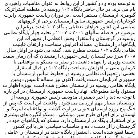
به توسعه بوده و دو کشور از این روابط به عنوان مناسبات راهبردی
نام می برند. در حال حاضر پایگاه ۱۰۲ روسیه در منطقه استراتژیک
گیومری ارمنستان مستقر است . در دوران ریاست جمهوری رابرت
کوچاریان رئیس جمهوری سابق ارمنستان برخی از گروههای
سیاسی این کشور خواهان تعطیلی پایگاه ۱۰۲ شدند. برغم این
موضوع در فاصله سالهای ۲۰۰۱ تا ۲۰۰۷ و تخلیه چهار پایگاه نظامی
روسیه در گرجستان و استقرار بخش اعظمی از تجیهزات این
پایگاهها در ارمنستان، مساله افزایش مساحت و ارتقای قابلیت
نظامی پایگاه ۱۰۲ بشدت مطرح شد . گفته می شود در اوایل سال
۲۰۰۸ سرژ سرکیسیان رئیس جمهوری ارمنستان که آن زمان سمت
نخست وزیری را بعهده داشت، در سفر به مسکو به توافقاتی با
کرملین مبنی بر افزایش مساحت پایگاه ۱۰۲ در قبال استقرار
بخشی از تجهیزات نظامی روسیه در خطوط تماس ارمنستان با
جمهوری آذربایجان دست یافت. اکنون نیز مساله تاسیس دومین
پایگاه نظامی روسیه در ارمنستان مطرح شده است .بویژه اظهارات
مسئول واحد مطبوعاتی نهاد ریاست جمهوری ارمنستان در این باره
با توجه به دیدار اخیر دیمیتری مدودیف رئیس جمهوری روسیه از
ارمنستان بسیار مهم ارزیابی می شود . واقعیت این است که پس از
جنگ پنج روزه اوستیای جنوبی در اوت گذشته و توافقنامه امریکا و
لهستان برای اجرای طرح سپر موشکی ، مسکو انگیزه های بیشتری
برای استقرار پایگاه در ارمنستان دارد. مسکو که پایگاههای خود در
گرجستان را از دست داده و مناسبات سیاسی اش با این کشور
رسما قطع شده است ، استقرار پایگاه جدید در ارمنستان را عاملی
برای جلوگیری از کاهش نفوذ نظامی اش در قفقاز که از آن به