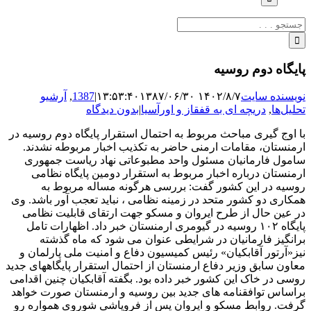
جستجو
برای:
پایگاه دوم روسیه
نویسنده سایت
۱۴۰۲/۸/۷ ۱۳:۵۳:۴۰
۱۳۸۷/۰۶/۳۰
|
1387
,
آرشیو
تحلیل‌ها
,
دریچه ای به قفقاز و اورآسیا
|
بدون دیدگاه
با اوج گیری مباحث مربوط به احتمال استقرار پایگاه دوم روسیه در
ارمنستان، مقامات ارمنی حاضر به تکذیب اخبار مربوطه نشدند.
سامول فارمانیان مسئول واحد مطبوعاتی نهاد ریاست جمهوری
ارمنستان درباره اخبار مربوط به استقرار دومین پایگاه نظامی
روسیه در این کشور گفت: بررسی هرگونه مساله مربوط به
همکاری دو کشور متحد در زمینه نظامی ، نباید تعجب آور باشد. وی
در عین حال از طرح ایروان و مسکو جهت ارتقای قابلیت نظامی
پایگاه ۱۰۲ روسیه در گیومری ارمنستان خبر داد. اظهارات تامل
برانگیز فارمانیان در شرایطی عنوان می شود که ماه گذشته
نیز«آرتور آقابکیان» رئیس کمیسیون دفاع و امنیت ملی پارلمان و
معاون سابق وزیر دفاع ارمنستان از احتمال استقرار پایگاههای جدید
روسی در خاک این کشور خبر داده بود. بگفته آقابکیان چنین اقدامی
براساس توافقنامه های جدید بین روسیه و ارمنستان صورت خواهد
گرفت. روابط مسکو و ایروان پس از فروپاشی شوروی همواره رو