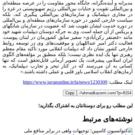
مدبرانه و آینده‌نگرانه، جایگاه محور مقاومت را در عرصه منطقه‌ای
و بین‌المللی تقویت و جنایات بین‌المللی رژیم صهیونیستی در غزه را
در مجاری دیپلماتیک و سازمان‌های بین‌المللی پیگیری کند، بلکه
سیاست خارجی کشور در حوزه سازمان‌های منطقه‌ای و بین‌المللی
در دوره خدمت ایشان تقویت شد که عضویت در سازمان شانگهای
و بریکس از آن جمله است. وی به جرگه دوستان دیپلمات شهید خود
مانند «غضنفر رکن‌آبادی» سفیر سابق کشورمان در لبنان پیوست.
فعالیت دکتر امیر عبداللهیان و موفقیت‌های وی در توسعه روابط
خارجی کشور نشان داد که دیپلمات انقلابی مورد تأکید مقام معظم
رهبری تنها یک ایده نظری نیست؛ بلکه منطبق بر مؤلفه‌های الگوی
ایران اسلامی پیشرفت، یک تصویر آرمانی قابل‌تحقق است که تنها
کسانی به آن می‌رسند که در کنار تبحر و تجارب دیپلماتیک، به
آرمان‌های انقلاب اسلامی باور قلبی و عملی داشته باشند.»
لینک مطلب:
https://www.javanonline.ir/fa/news/1230309
Copy
این مطلب رو برای دوستانتان به اشتراک بگذارید!
WhatsApp
Facebook
Telegram
LinkedIn
X
ایمیل
نوشته‌‌های مرتبط