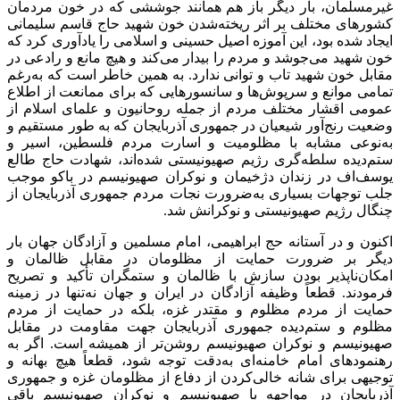
غیرمسلمان، بار دیگر باز هم همانند جوششی که در خون مردمان
کشورهای مختلف بر اثر ریخته‌شدن خون شهید حاج قاسم سلیمانی
ایجاد شده بود، این آموزه اصیل حسینی و اسلامی را یادآوری کرد که
خون شهید می‌جوشد و مردم را بیدار می‌کند و هیچ مانع و رادعی در
مقابل خون شهید تاب و توانی ندارد. به همین خاطر است که به‌رغم
تمامی موانع و سرپوش‌ها و سانسورهایی که برای ممانعت از اطلاع
عمومی اقشار مختلف مردم از جمله روحانیون و علمای اسلام از
وضعیت رنج‌آور شیعیان در جمهوری آذربایجان که به طور مستقیم و
به‌نوعی مشابه با مظلومیت و اسارت مردم فلسطین، اسیر و
ستم‌دیده سلطه‌گری رژیم صهیونیستی شده‌اند، شهادت حاج طالع
یوسف‌اف در زندان دژخیمان و نوکران صهیونیسم در باکو موجب
جلب توجهات بسیاری به‌ضرورت نجات مردم جمهوری آذربایجان از
چنگال رژیم صهیونیستی و نوکرانش شد.
اکنون و در آستانه حج ابراهیمی، امام مسلمین و آزادگان جهان بار
دیگر بر ضرورت حمایت از مظلومان در مقابل ظالمان و
امکان‌ناپذیر بودن سازش با ظالمان و ستمگران تأکید و تصریح
فرمودند. قطعاً وظیفه آزادگان در ایران و جهان نه‌تنها در زمینه
حمایت از مردم مظلوم و مقتدر غزه، بلکه در حمایت از مردم
مظلوم و ستم‌دیده جمهوری آذربایجان جهت مقاومت در مقابل
صهیونیسم و نوکران صهیونیسم روشن‌تر از همیشه است. اگر به
رهنمودهای امام خامنه‌ای به‌دقت توجه شود، قطعاً هیچ بهانه و
توجیهی برای شانه خالی‌کردن از دفاع از مظلومان غزه و جمهوری
آذربایجان در مواجهه با صهیونیسم و نوکران صهیونیسم باقی