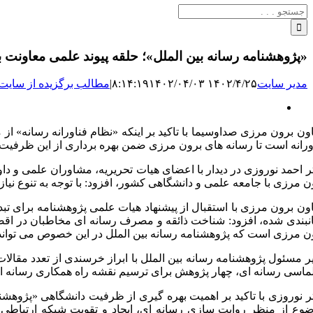
جستجو
برای:
«پژوهشنامه رسانه بین الملل»؛ حلقه پیوند علمی معاونت 
مدیر سایت
۱۴۰۲/۴/۲۵ ۸:۱۴:۱۹
۱۴۰۲/۰۴/۰۳
|
مطالب برگزیده از سایت‌
نمایش
تصویر
ون برون مرزی صداوسیما با تاکید بر اینکه «نظام فناورانه رسانه» از م
بزرگ
ورانه است تا رسانه های برون مرزی ضمن بهره برداری از این ظرفیت ها
ر احمد نوروزی در دیدار با اعضای هیات تحریریه، مشاوران علمی و دا
ن مرزی با جامعه علمی و دانشگاهی کشور، افزود: با توجه به تنوع ن
ون برون مرزی با استقبال از پیشنهاد هیات علمی پژوهشنامه برای تبد
نبندی شده، افزود: شناخت ذائقه و مصرف رسانه ای مخاطبان در اقصی 
ن مرزی است که پژوهشنامه رسانه بین الملل در این خصوص می تواند،
ر مسئول پژوهشنامه رسانه بین الملل با ابراز خرسندی از تعدد مقالات
لماسی رسانه ای، چهار پژوهش برای ترسیم نقشه راه همکاری رسانه ا
ر نوروزی با تاکید بر اهمیت بهره گیری از ظرفیت دانشگاهی «پژوهش
وع از منظر روایت سازی رسانه ای، ایجاد و تقویت شبکه ارتباطی ن