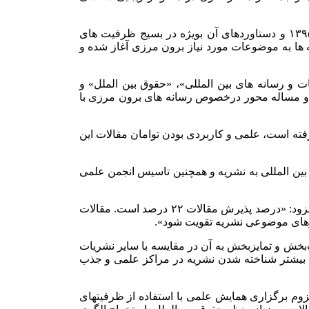
دکتر احمد کاظمی جانشین مدیر مسئول پژوهشنامه رسانه بین الملل نیز در این نشست با اشاره به فرایند تاسیس این پژوهشنامه از سال ۱۳۹۵ و دستاوردهای آن بویژه در بسیج ظرفیت های
ه ها به موضوعات مورد نیاز برون مرزی آغاز شده و
ت و رسانه های بین المللی»، «حقوق بین الملل» و
می و مساله محور درخصوص رسانه های برون مرزی با
 رفته است، علمی و کاربردی بودن توامان مقالات این
 بین المللی به نشریه و همچنین تاسیس انجمن علمی
دکتر محمود ترابی اقدم، مدیر داخلی نشریه «پژوهشنامه رسانه بین‌الملل» نیز وضعیت مقالات دریافتی به لحاظ کمّی را مناسب قلمداد کرد و افزود: «درصد پذیرش مقالات ۲۲ درصد است. مقالات
ورهای موضوعی نشریه تقویت شود».
خش و تمایز‌بخش به آن در مقایسه با سایر نشریات
 بیشتر شناخته شدن نشریه در مراکز علمی و جذب
زوم برگزاری همایش علمی با استفاده از ظرفیت­های