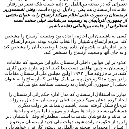
تغییراتی که در صحنه بین‌اللمل رخ داده جست بلکه تغییر در رفتار
مقامات ارمنستان هم یکی از دلایل آن بوده است.
وقتی نخست‌وزیر
ارمنستان به صورت علنی اعلام می‌کند آرتساخ را به عنوان بخشی
از جمهوری آذربایجان به رسمیت می‌شناسد خیلی سخت است
انتظاراتی از جامعه بین‌المللی داشته باشیم.
کسی به پاشینیان این اجازه را نداده بود وضعیت آرتساخ را مشخص
کند. مردم آرتساخ پاشینیان را انتخاب نکرده بودند. مردم آرتساخ
چنین اجازه‌ای به پاشینیان نداده بودند تا وضعیت آنان را مشخص کند
و به جای آنها وضعیت آرتساخ را مشخص کند.
علاوه بر این قوانین داخلی ارمنستان مانع این می‌شود که مقامات
ارمنستان به چنین توافقی دست پیدا کنند. اجازه ندارند چنین کاری
کنند. در ماه ژوئیه سال ۱۹۹۲ اولین مجلس ملی ارمنستان مقامات
را در مورد مذاکره حول پیمانی یا یک توافقی که آرتساخ را به عنوان
بخشی از جمهوری آذربایجان به رسمیت بشناسد منع می‌کند.
مبارزات استقلال ارمنستان که مدل اداره حکم‌رانی ارمنستان را
ایجاد کرده اذعان می‌کند دولت فعلی ارمنستان به دنبال مبارزات
قره‌باغ شکل گرفته است. پاشینیان همانند هر دولت دیگری
همیشگی نیستند. دولت‌ها می‌آیند و می‌روند اما مردم و ملت‌ها
می‌مانند و منافع‌شان بلندمدت است. مطمئن‌ام وقتی پاشینیان دیر
یا زود از حکومت رانده شود، دولت ملی جدید ارمنستان موضوع
آرتساخ را مجددا در صحنه بین‌الملل در دستور کار قرار خواهد داد و