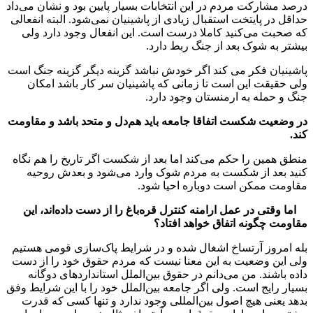
درصد مشارکت مردم در این انتخابات بسیار پایین بود و نشان می‌داد
حداقل در پایتخت استقبال زیادی از پاشینیان نمی‌شود. البته انفعالی
که صحبت می‌کنید کاملا درست است. این انفعال وجود دارد ولی
بیشتر به شوک بعد از جنگ ربط دارد.
پاشینیان فکر می کند اگر خودش نباشد گزینه دیگر گزینه جنگ است
ولی حقیقت این است تا زمانی که پاشینیان سر کار باشد امکان
جنگ و حمله به ارمنستان وجود دارد.
در وضعیت شکست اتفاقا جامعه باید هم‌دل و متحد باشد و مقاومت
کند.
منطق همین را حکم می‌کند اما بعد از شکست اگر تاریخ را هم نگاه
کنید بعد از شکست به مردم شوک وارد می‌شود و بعدش روحیه
مقاومت ممکن است دوباره احیا شود.
اما وقتی در عمل ارامنه کنترل قره‌باغ را از دست داده‌اند، این
مقاومت چگونه اتفاق خواهد افتاد؟
بله امروز آرتساخ اشغال شده و در شرایط پاک‌سازی قومی هستیم
ولی این وضعیت به این معنا نیست که مردم حقوق خود را از دست
داده باشند. من می‌دانم در حقوق بین‌الملل استانداردهای دوگانه
بسیار رایج است. ولی اگر جامعه بین‌الملل خود را با این شرایط وفق
بدهد یعنی هیچ اصول بین‌المللی وجود ندارد و تنها کسی که قدرت