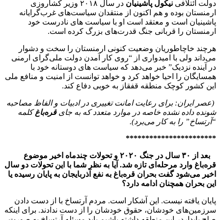
دولت ائتلافی
نیکول پاشینیان
در سال ۲۰۱۸ وزیر کشاروزی
ارمنستان بوده و هم اکنون از منتقدان سیاست‌های غرب‌گرایانه
پاشینیان است و معتقد است او با سیاست های نادرست خود
ارمنستان را قربانی جنگ قدرت‌های بزرگ کرده است.
هر‌چند خاچاطوریان وضعیت کنونی ارمنستان را سخت و دشوار
می‌داند ولی با امیدواری از “روی کار آمدن دولت ملی‌گرای ارمنی
در آینده نزدیک” خبر می‌دهد که سیاست های دوستانه خود با
همسایگان را احیا خواهد کرد و خواهد توانست از امنیت و منافع ملی
این کشور کوچک منطقه قفقاز به خوبی دفاع کند.
(عصر ایران: برای رعایت امانت تغییری در ادبیات و الفاظ مصاحبه
شونده داده نشده خاصه در موارد متعدد که به جای
قره‌باغ
کلمه
“آرتساخ” را به کار می‌برد).
***********************
بعد از ۳۰ سال در جنگ ۲۰۲۰ و تحولات چندماه اخیر موضوع
قره‌باغ وارد مرحله‌ای تازه شد. آیا به نظر شما با این تحولات دو سال
اخیر می‌شود گفت بحران قره‌باغ به نفع آذربایجان به پایان رسیده یا
این بحران همچنان ادامه دارد؟
پایان یافته نیست. این آشکار است. مردم آرتساخ با از دست دادن
سرزمین‌های خودشان، حقوق خودشان را از دست ندادند. برای اینکه
صلح پایداردر این منطقه داشته باشیم باید مسئله آرتساخ به صورت