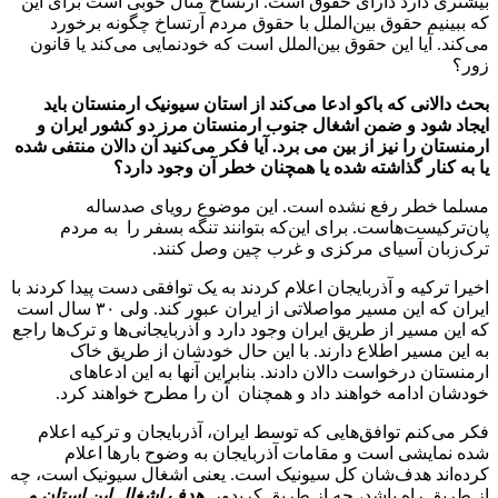
بیشتری دارد دارای حقوق است. آرتساخ مثال خوبی است برای این
که ببینیم حقوق بین‌الملل با حقوق مردم آرتساخ چگونه برخورد
می‌کند. آیا این حقوق بین‌الملل است که خود‌نمایی می‌کند یا قانون
زور؟
بحث دالانی که باکو ادعا می‌کند از استان سیونیک ارمنستان باید
ایجاد شود و ضمن اشغال جنوب ارمنستان مرز دو کشور ایران و
ارمنستان را نیز از بین می برد. آیا فکر می‌کنید آن دالان منتفی شده
یا به کنار گذاشته شده یا همچنان خطر آن وجود دارد؟
مسلما خطر رفع نشده است. این موضوع رویای صدساله
پان‌ترکیست‌هاست. برای این‌که بتوانند تنگه بسفر را به مردم
ترک‌زبان آسیای مرکزی و غرب چین وصل کنند.
اخیرا ترکیه و آذربایجان اعلام کردند به یک توافقی دست پیدا کردند با
ایران که این مسیر مواصلاتی از ایران عبور کند. ولی ۳۰ سال است
که این مسیر از طریق ایران وجود دارد و آذربایجانی‌ها و ترک‌ها راجع
به این مسیر اطلاع دارند. با این حال خودشان از طریق خاک
ارمنستان درخواست دالان دادند. بنابراین آنها به این ادعاهای
خودشان ادامه خواهند داد و همچنان آن را مطرح خواهند کرد.
فکر می‌کنم توافق‌هایی که توسط ایران، آذربایجان و ترکیه اعلام
شده نمایشی است و مقامات آذربایجان به وضوح بارها اعلام
کرده‌اند هدف‌شان کل سیونیک است. یعنی اشغال سیونیک است، چه
از طریق راه باشد، چه از طریق کریدور.
هدف اشغال این استان و