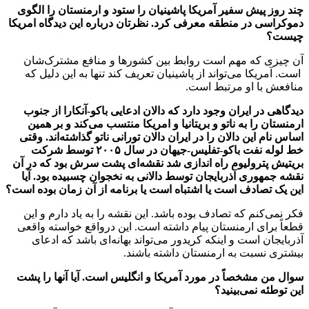
چند روز پیش سفیر آمریکا پاشینیان را ستود و ارمنستان را الگوی
دموکراسی در منطقه معرفی کرد. نظرتان درباره این دیدگاه امریکا
چیست؟
آن چیزی که مهم است روابط بین کشورها و منافع مشترک‌شان
است. آمریکا می‌تواند از پاشینیان تعریف کند تنها به این دلیل که
منافعش با او مرتبط است.
دیدگاهی در ایران وجود دارد که دالان ادعایی باکو-آنکارا از جنوب
ارمنستان را به ناتو و بریتانیا و امریکا منتسب می‌کند و بر همین
اساس نام این دالان را در ایران دالان تورانی ناتو گذاشته‌اند. وقتی
خط لوله نفت باکو-تفلیس-جیهان در سال ۲۰۰۵ توسط شرکت
بریتیش پترولیوم راه اندازی شد نقشه‌ای پشت سرش بود که در آن
نقشه جمهوری آذربایجان توسط دالانی به نخجوان چسبیده بود. آیا
این یک تصادف است یا اشتباه است یا برنامه از آن زمان بوده است؟
فکر نمی‌کنم که تصادف بوده باشد. این نقشه را به یاد دارم و این
قطعاً برای ارمنستان پیام داشته است. این درواقع خواسته واقعی
آذربایجان است و اینکه کریدور می‌تواند بهانه‌ای باشد که ادعای
بیشتری نسبت به ارمنستان داشته باشند.
سوال من مشخصاً در مورد آمریکا و انگلیس است. آیا آنها را پشت
این توطئه نمی‌بینید؟