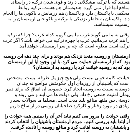
هستند که با ترکیه مشکلاتی دارند و قوی شدن ترکیه در راستای
منافع آنها قرار نمی گیرد. هندوستان هم هست. ترکیه روابط
محکمی با پاکستان دارد و پاکستان هم رزمایش با باکویی ها را انجام
داد. پاکستان به خاطر نزدیکی با ترکیه و باکو حتی ارمنستان را به
رسمیت نمیشناسد.
وقتی به ما می گویند غرب ما می گوییم کدام غرب؟ چرا که ترکیه
را هم غرب می‌دانیم. غرب با چهره ترکیه می خواهد باشد؟ اگر غرب
ترکیه است معلوم است که چه بر سر ارمنستان خواهد آمد.
ارمنستان و روسیه متحد نزدیک هم بودند و برای چند دهه این روسیه
بود که از ارمنستان حمایت می کرد. با این وجود آیا این ارمنستان
بود که به روسیه خیانت کرد یا روسیه به ارمنستان؟
خیانت، کلمه خوبی نیست ولی هیچ چیز یک طرفه نیست. مشخص
است که پاشینیان از روزهای اول حکومتش مواضع نه چندان
دوستانه نسبت به روسیه اتخاذ کرد. خصوصا آن اتفاق که برای دبیر
پیمان امنیت جمعی رخ داد. ولی دولت ها می آیند و می روند و
دوستی بین ملتها منافع بلند مدت است. مسلما ما سوالات بسیار
زیادی در مورد رفتار و کارکرد صلحبانان روسی در آرتساخ داریم.
و
قتی حوادث را مرور می کنیم نباید آخر آن را ببینیم. همه حوادث را
از ابتدا باید بررسی کنیم. مردم ارمنستان پاشینیان را انتخاب کردند
و پاشینیان به روسیه اهانت کرد و منافع روسیه را نادیده گرفت.