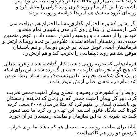
کردند فقط یکی از این ملاقات ها در چارچوب مینسک بود. پس
پاشینیان با این کار تمام روند کاری و مذاکراتی را مختل کرد و
روسای گروه مینسک هم آمریکا فرانسه و روسیه بودند.
اگر به این کشورها احترام نگذاری مسلما احترام هم دریافت نمی
کنی. ارمنستان از ابتدای روی کارآمدن پاشینیان تمام متحدین
خودش را از دست داد و روسیه را هم از دست داد در عوض متحدین
جدیدی به ارمنستان اضافه نشدند. علاوه بر این تمام روسای ارتش و
فرماندهان اصلی عوض شدند. در عرض دو سال و نیم پاشینیان
موفق شد هم روند دیپلماسی را تخریب کند و هم ارتش را.
فرماندهانی که تجربه رزمی داشتند کنار گذاشته شدند و فرماندهانی
که هیچ گونه تجربه‌ای ندارند به جایشان گمارده شدند. این برای اینکه
در یک جنگ شکست بخوریم کافی نیست؟ رییس ستاد ارتش عوض
شد تمام فرماندهان اصلی ارتش عوض شدند .
روابط را با کشورهای روسیه و اعضای پیمان امنیت جمعی تخریب
کرد. دبیر کل پیمان امنیت جمعی که آن زمان که نماینده ارمنستان
بود پاشینیان ایشان را متهم کرد که مثلا در سال ۲۰۰۸ سعی کرده
کودتا کند. دادگاه قانون اساسی این اتهام را رد کرد اما شما تصور
کنید چه ضربه ای به این سازمان و نماینده ارمنستان در آن خورد.
شاید برای ساخت روابط بیست سال هم کم باشد اما برای خراب
کردنش دو روز هم کافی است.