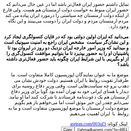
تمایل داشتم حضور ایران فعال‌تر باشد اما در عین حال می‌دانم که
حضور ایران منوط به خواست دولت ارمنستان هم هست. ولی فارغ
از اینکه دولت ارمنستان چه سیاستی را درمورد ایران پیاده می کند
مردم ارمنستان مردم و دولت ایران را دوست می‌بینند و این نگاه
وجود دارد.
می‌دانید که ایران اولین دولتی بود که در قاپان کنسولگری ایجاد کرد
و این نشان‌گر سیاست مشخص ایران راجع به امنیت سیونیک است
و میدانید که وزیر امور خارجه ایران نزدیک دو روز در ایروان بود تا
پاشینیان او را به حضور بپذیرد تا ما بتوانیم موافقت کنسول‌گری را
از او بگیریم. با این شرایط ایران چگونه باید حضور فعال‌تری داشته
باشد؟
موضع ما به عنوان نمایندگان اپوزیسیون کاملا متفاوت است. ما
طرفدار تقویت روابط با ایران هستیم. دولت خودش نشان می
دهدپ یرو چه سیاست‌هایی است. وقتی وزیر دفاع روسیه برای
دیدار با همتای ایرانی خود به تهران آمده بود گویا برای وزیر دفاع
ارمنستان هم یک دعوت‌نامه فرستادند تا شرکت کنند اما او نیامد.
نمی‌دانم چقدر این خبر موثق است اما می‌خواهم باز هم بگویم
موضع دولت ارمنستان با موضع اپوزیسیون متفاوت است و ما به
روابط با ایران اهمیت می‌دهیم.
لینک کوتاه:
asriran.com/003qf3
Copy