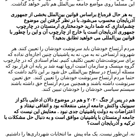
این مسلما روی مواضع جامعه بین‌الملل هم تاثیر خواهد گذاشت.
به هر حال قره‌باغ براساس قوانین بین‌الملل بخشی از جمهوری
آذربایجان محسوب می‌شود. با در نظر گرفتن این موضوع
چشم‌اندازی که شما دارید خودمختاری ارمنستان در چارچوب
جمهوری آذربایجان است یا خارج از چارچوب آن و این را چطور با
قوانین بین‌المللی می خواهید تطابق بدهید؟
مردم آرتساخ خودشان باید سرنوشت خودشان را تعیین کنند. هر
شهروند آرتساخی نه به من، نه به پاشینیان چنین اجازه‌ای نداده که
برای سرنوشت‌شان تعیین تکلیف کنیم. تمام اسنادی که در چارچوب
گروه مینسک و سازمان امنیت اروپا تهیه شد بر پایه آن قرار بود که
مسئله آرتساخ در سطح بین‌المللی حل شود بر این تاکید داشت که
حتما مردم آرتساخ سرنوشت خودشان را تعیین کنند. حق تعیین
سرنوشت داشته باشند و همچنین مردم آرتساخ حق داشته باشند
سیستم سیاسی خودشان را خودشان تبیین کنند.
هم در پس از جنگ ۲۰۲۰ و هم در موضوع دالان ادعایی باکو از
سیونیک واکنش جامعه ارمنی منفعلانه بود و اتفاقی نیفتاد و
اعتراضات به دولت پاشینیان جدی نبود . معنایش این نیست که
جامعه ارمنستان با پاشینیان موافق است و به دنبال حل مشکلات با
ترکیه و آذربایجان است؟
نه. این‌طور نیست. یک ماه پیش ما انتخابات شهرداری‌ها را داشتیم.