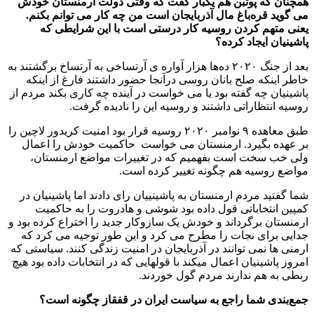
همچنان که پوتبن هم یکبار گفت که وقتی دولت ارمنستان خودش
می گوید قره‌باغ مال آذربایجان است من چه کار می توانم بکنم.
یعنی متهم کردن روسیه کار درستی است با این شرایطی که
پاشینیان ایجاد کرده؟
بعد از جنگ ۲۰۲۰ ده‌ها هزار آواره ی آرتساخی به آرتساخ برگشتند به
خاطر اینکه صلح بانان روسی درآنجا حضور داشتند فارغ از اینکه
پاشینیان چه گفته بود یا می خواست در آینده چه کاری بکند مردم از
روسیه انتظاراتی داشتند و روسیه این را نادیده گرفت.
طبق معاهده ۹ نوامبر ۲۰۲۰ روسیه قرار بود امنیت کریدور لاچین را
بر عهده بگیرد. ارمنستان می خواست حاکمیت خودش را اعمال
ولی خب سخت است بفهمیم که در تغییرات مواضع ارمنستان،
مواضع روسیه هم چگونه تغییر کرده است.
شما گفتید مردم ارمنستان به پاشینییان رای دادند اما پاشینیان در
کمپین انتخاباتی قول داده بود شوشی و هادروت را به حاکمیت
ارمنستان برگرداند و خودش یک سازوکار جدید را اختراع کرده بود و
جدایی برای نجات را مطرح می کرد و این طور توجیه می کرد که
ارمنی ها نمی توانند در آذربایجان در امنیت زندگی کنند. سیاستی که
امروز پاشینیان اعمال میکند با قولهایی که در انتخابات داده بود هیچ
ربطی به هم ندارند مردم گول خوردند.
جمع‌بندی شما راجع به سیاست ایران در قفقاز چگونه است؟