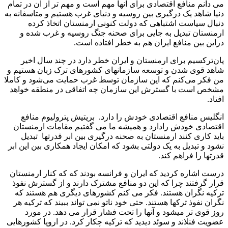
می دانم منافع اقتصادی برای آنها مهم است و مهم تر از آن در تمام
دنیا شاهد یک درگیری بین روسیه و دنیای غرب هستیم و متاسفانه به
دنبال سیاست اشتباهی که دولت کنونی ارمنستان اتخاذ کرده
ارمنستان تبدیل به جایی برای صحنه جنگ روسیه و غرب شده و
دراین بین منافع ایران هم به خطر افتاده است.
پان‌ترکسیم برای ارمنستان و ایران خطر دارد در چند سال اخیر
شاهد قوی شدن و توسعه سازمانهای کشورهای ترک زبان هستیم و
من فکر می‌کنم که این سازمان توسط غرب حمایت می‌شود و کاملا
مشخص است با گسترش این سازمان چه اتفاقی در منطقه خواهد
افتاد.
انگلیس منافع اقتصادی خودش را دارد. بریتیش پترولیوم منافع
اقتصادی خودش رادارد و همیشه ما می گفتیم مقامات ارمنستان
باید کاری کنند ارمنستان به صحنه درگیری بین ابر قدرتها تبدیل
نشود و تبدیل به یک دولتی بشود که امکان ایجاد همکاری بین این ابر
قدرتها را فراهم کند.
درست اشاره کردید که ایران و فرانسه بودند که که کنار ارمنستان
قرار گرفتند چرا که این دو منافع مشترک دارند و از گسترش نفوذ
ترکیه نگران هستند. فکر می کنم کشورهای دیگری هم هستند که
نگران نفوذ ترکها هستند. حتی خود ناتو نمی تواند ببیند که ترکیه هر
روز قوی تر میشود و آنها را تحت فشار قرار می دهد. در مورد
عضویت فنلاند و سوئد دیدید که ترکیه چکار کرد. در اروپا کشورهایی