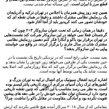
قطع مرز با ایران است.
این مسأله تمام شدنی نیست.
همین چند روز پیش همزمان با اجلاس در تهران ترکیه و آذربایجان
یک رزمایش نظامی مشترک داشتند و دقیقا در همان نقطه ای که
خودشان تصور می کنند کریدور باید از آنجا آغاز شود.
دقیقا در همان زمانی که تحت عنوان سازوکار ۳+۲ چون که
گرجستان فعلا نمی خواهد در این سازوکار شرکت کند نشست‌هایی
در تهران برقرار بود باکو و آنکارا فکر کنم دهمین رزمایش نظامی
مشترک شان در سال جاری را برگزار کردند. در واقع می خواستند
پیاپی به این سازوکار بدهند؟
بعید نیست. خیلی رایج است که در نزدیکی تاریخ یک نشست یا در
حین نشست یکی از طرفین می‌خواهد زور خودش را نشان بدهد و
یک رزمایش نظامی برگزار می کند که مثلا زورآزمایی کتد. اصلا بعید
نیست. شاید یک پیامی توسط آنها بوده است.
اشاره کردید اشغال سیونیک برای اتصال ترکیه به توران بزرگ و
کشورهای ترک زبان آسیای مرکزی آرزوی تاریخی پانترکیسم بوده
است. به نظر می رسد متناسب با این آگاهی که چنین نقشه تاریخی
وجود دارد ارمنستان توان نظامی خودش را در طی دهه های پیشین
تقویت نکرده بود و آمادگی مقاومت در مقابل باکو را نداشت. چرا؟
مقاماتی که از سال ۲۰۱۸ سرکار آمدند هیچ تلاشی نکردند که ارتش