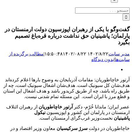
جستجو
برای:
گفت‌و‌گو با یکی از رهبران اپوزسیون دولت ارمنستان در
پارلمان؛ پاشینیان حق نداشت درباره قره‌باغ تصمیم
بگیرد
مدیر سایت
۱۴۰۲/۸/۲۲ ۱۵:۵۰:۴۸
۱۴۰۲/۰۸/۲۲
|
مطالب برگزیده از
سایت‌ها
|
بدون دیدگاه
نمایش
تصویر
آرتور خاچاطوریان: مقامات آذربایجان به وضوح بارها اعلام کرده‌اند
بزرگ
هدف‌شان کل سیونیک است. هدف‌شان اشغال سیونیک است، چه از
طریق راه باشد، چه از طریق کریدور باشد و هدف اشغال این استان
و قطع مرز با ایران است. این مسئله تمام شدنی نیست.
عصر ایران؛ ماندانا خُرّم- دکتر
آرتور خاچاطوریان
از رهبران ائتلاف
ارمنستان در پارلمان این کشور و اپوزیسیون
نیکول
پاشینیان
نخست‌وزیر غرب‌گرای ارمنستان است.
خاچاطوریان در دولت
سرژ سرکیسیان
معاون وزیر اقتصاد و در