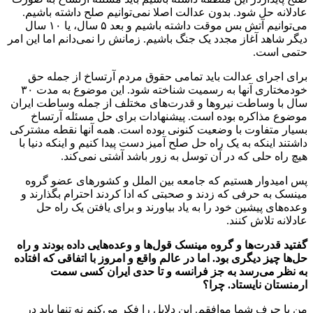
عادلانه حل شود‌. بدون عدالت اصلا نمی‌توانیم صلح داشته باشیم.
می‌توانیم آتش بس موقت داشته باشیم و بعد ۵ سال، یا ۱۰ سال
دیگر شاهد آغاز مجدد یک جنگ باشیم. زمانش را نمی‌دانم اما این امر
حتمی است.
برای اجرای عدالت باید تمامی حقوق مردم آرتساخ از جمله حق
خودمختاری آنها به رسمیت شناخته شود. این موضوع به مدت ۳۰
سال با وساطت نیروها و قدرت‌های مختلف از جمله وساطت ایران
موضوع مذاکره بوده است. پیشنهادات برای حل مسئله آرتساخ
بسیار متفاوت با وضعیت کنونی بوده است. همه آنها نقطه مشترکی
داشتند اینکه به یک راه حل صلح آمیز دست پیدا کنیم و اینکه دنیا با
هیچ راه حلی که در آن توسل به زور باشد آشتی نمی‌کند.
پس امیدوار هستیم که جامعه بین الملل و کشورهای عضو گروه
مینسک به حرفی که زدند و صحبتی که ادا کردند احترام بگذارند و
وعده‌های پیشین خود را به یاد بیاورند و برای یافتن یک راه حل
عادلانه تلاش کنند.
گفتید قدرت‌ها و گروه مینسک قول‌ها و وعده‌هایی داده بودند و راه
حل‌ها چیز دیگری بود. اما در عالم واقع و امروز با اتفاقی که افتاده
به نظر می‌رسد به جز فرانسه و تا حدی ایران کسی سمت
ارمنستان نایستاد. چرا؟
من با حرف شما موافقم. این دلایل را فکر می‌کنم نه تنها باید در