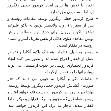
اخیر، با تلاش ها برای ایجاد کریدور جعلی زنگزور
ارتباط مستقیمی وجود دارد.
طرح کریدور جعلی زنگزور توسط مقامات روسیه و
پس از سفر ۱۹ اوت ولادیمیر پوتین به باکو علیرغم
توافق باکو و ایروان برای حذف این مساله از پیش
نویس معاهده صلح، حاکی از نقش تحریک آمیز و اشتباه
روسیه در قفقاز است .
روسها به دلیل اقدامات هماهنگ باکو- آنکارا و ناتو در
عمل از قفقاز اخراج شده اند و تصور می کنند ایجاد
کریدور انحصاری روسی در جنوب ارمنستان می تواند
دوباره آنها را به قفقاز بازگرداند.
مقامات باکو و آنکارا به خوبی می دانند که «در
صورت» گشایش کریدور جعلی زنگزور توسط روسیه،
نهایتا دیر یا زود این کریدور به دست ناتو خواهد افتاد و
روسها همانطوریکه مجبور به ترک قراباغ و دیگر نقاط
قفقاز شدند، ناچار به ترک این کریدور خواهند شد.