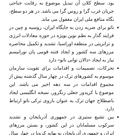
بود. سطح کلان آن تبدیل موضوع به رقابت جناحی
جریان غرب گرا و روس گرا می باشد. در هر دو سطح،
نگاه منافع ملی ایران مغفول می ماند.
ناتو برای ضربه زدن به جایگاه ایران، روسیه و چین در
فرایند گذار به نظم نوین بویژه در حوزه معادلات انرژی
و تزانزیتی در منطقه اوراسیا، تشدید و تکمیل محاصره
مرزهای سه کشور و ایجاد فتنه قومی پان تورانیسم
نیاز به ایجاد «دالان توانی ناتو» دارد
تحرکات، تصمیمات و اقدامات برای تقویت سازمان
موسوم به کشورهای ترک در چهار سال گذشته بیش از
مجموع اقدامات در سه دهه اخیر می باشد. این
موضوع با کریدور جعلی زنگزور، نسخه انگلیسی ایجاد
باصطلاح جهان ترک به عنوان بازوی ترکی ناتو ارتباط
دارد.
بین تشیع ستیزی در جمهوری آذربایجان و تشدید
سرکوب مسلمانان در این کشور، و بستن مرزهای
ایران و جمهوری آذربایجان به بهانه کرونا در چهار سال