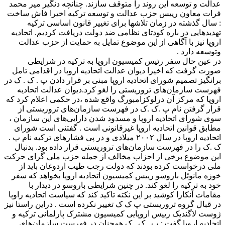
عدالت و توسعه این روند را متوقف سازند. چنانچه دنگیر میر محمد
فرات معاون رییس حزب عدالت و توسعه ترکیه اخیرا فاش ساخت
: سال گذشته در زمان تلاشها برای تغییر قانون اساسی ترکیه
تهدیدهایی در باره کودتای نظامی ضد دولت دریافت کردیم. اتحادیه
اروپا نیز با آگاهی از این موضوع تمایل به حمایت از حزب عدالت
وتوسعه دارد .
در عین حال سفر رئیس کمیسیون اروپا به ترکیه در شرایطی
صورت گرفت که اخیرا دیوان عدالت اتحادیه اروپا در اقدامی تامل
برانگیز تصمیم شورای اتحادیه اروپا مبنی بر قرار دادن پ . ک . ک در
فهرست سازمان‌های تروریستی را لغو کرد.دیوان عدالت اتحادیه
اروپا که مرکز آن درلوکزامبورگ واقع شده ،در حکمی اعلام کرد که
قرار گرفتن نام پ .ک .ک در فهرست سازمان‌های تروریستی از
سوی شورای اتحادیه اروپا و مسدود شدن دارایی‌های این سازمان ،
مطابق قوانین اتحادیه اروپا غیرقانونی است . گفتنی است شورای
اتحادیه اروپا در سال ‪ ۲۰۰۲‬میلادی و در پی فشارهای ترکیه نام پ .
ک .ک را در فهرست سازمان‌های تروریستی قرار داده بود. بدنبال
این موضوع برخی از احزاب مخالف از جمله حزب ملی گرای حرکت
ملی درخواست کرده بودند که دولت رجب طیب اردوغان باید از
خوزه مانوئل باروسو رییس کمیسیون اتحادیه اروپا بخواهد که سفر
خود به ترکیه را لغو کند. در چنین شرایطی باروسو در دیدار با
مقامات آنکارا کوشید بر این نکته تاکید کند که سیاست اتحادیه راوپا
در قبال گروه تروریستی پ ک ک تغییر نکرده است . دراین راستا نیز
ژوست لاگندیک رییس اروپایی کمیسیون مشترک پارلمانی ترکیه و
اتحادیه اروپا گفت : پ . ک . ک همچنان در فهرست سازمان‌های