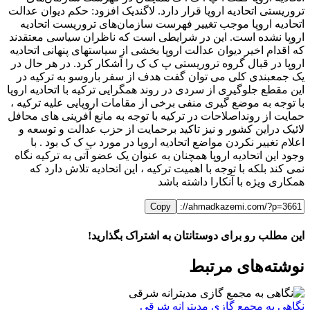
تروریستی اتحادیه اروپا قرار دارد. لاگندیک افزود: حکم دیوان عدالت
اتحادیه اروپا موجب تغییر فهرست سازمان‌های تروریست اتحادیه
اروپا نشده است. این در شرایطی است که ناظران سیاسی معتقدند
که اقدام اخیر دیوان عدالت اروپا بخشی از سیاستهای پنهانی اتحادیه
اروپا در قبال گروه تروریستی پ ک ک را آشکار کرد. در هر حال در
یک جمعبندی کلی می توان گفت هدف از سفر باروسو به ترکیه در
این مقطع جلوگیری از سردی در روند همگرایی ترکیه با اتحادیه اروپا
با توجه به موضع گیری منفی برخی از مقامات اروپایی علیه ترکیه ،
حمایت از رونداصلاحات در ترکیه با توجه به مانع آفرینی های محافل
لائیک دراین کشور و نیز تاکید برحمایت از حزب عدالت و توسعه و
اعلام تغییر نکردن مواضع اتحادیه اروپا در مورد پ ک ک بود . با
وجود این اتحادیه اروپا همچنان به عنوان یک عضو آتی به ترکیه نگاه
نمی کند بلکه با توجه با اهمیت ترکیه ، این اتحادیه تلاش دارد که
همکاری ویژه با آنکارا داشته باشد
Copy
این مطلب رو برای دوستانتان به اشتراک بگذارید!
WhatsApp
Facebook
Telegram
LinkedIn
X
ایمیل
نوشته‌‌های مرتبط
نگاهی به مجمع گازی مدیترانه شرقی