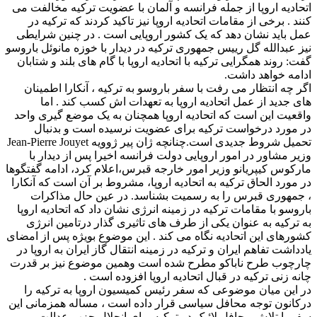
اتحادیه اروپا از جمله فرانسه و آلمان با عضویت ترکیه مخالفت می
کنند . برخی از مقامات اتحادیه اروپا نیز تاکید کردند که ترکیه در
عمل باید نشان دهد که یک کشور اروپایی است . در چنین شرایطی
نیز عبدالله گل رییس جمهوری ترکیه در دیدار با خوزه مانوئل باروسو
گفت: روند همگرایی ترکیه با اتحادیه اروپا با گام های بلند و شتابان
ادامه خواهد داشت.
اگر چه انتظار می رفت با سفر باروسو به ترکیه ، آنکارا اطمینان
های جدید از عمل اتحادیه اروپا به تعهدات اش کسب کند . اما
واقعیت این است که اتحادیه اروپا همچنان به یک موضع گیری واحد
در مورد درخواست ترکیه برای عضویت نرسیده است و بدنبال
تحمیل شروط جدیدی است.چنانچه ژان پیر ژوویه Jean-Pierre Jouyet
وزیر مشاور در امور اروپایی دولت فرانسه اخیرا پس از دیدار با
مارکوس کیپریانو وزیر امور خارجه قبرس،اعلام کرد، ادامه گفتگوها
در مورد الحاق ترکیه به اتحادیه اروپا، مشروط بر آن است که آنکارا
، جمهوری قبرس را به رسمیت بشناسد. در عین حال مذاکرات
باروسو با مقامات ترکیه در زمینه انرژی نشان داد که اتحادیه اروپا
به ترکیه به عنوان یکی از طرف های تاثیری گذار درتامین انرژی
کشورهای این اتحادیه نگاه می کند . این موضوع بویژه پس از امضای
یادداشت تفاهم ایران و ترکیه در زمینه انتقال گاز ایران به اروپا در
چارچوب طرح ناباکو مطرح شده است وهمین موضوع نیز بر قدرت
چانه زنی ترکیه در قبال اتحادیه اروپا افزوده است .
در این میان موضوعی که سفر رئیس کمیسیون اروپا به ترکیه را
درکانون توجه محافل سیاسی قرار داده است ، مساله همزمانی این
سفر با تلاش محافل لائیک در ترکیه برای انحلال حزب عدالت