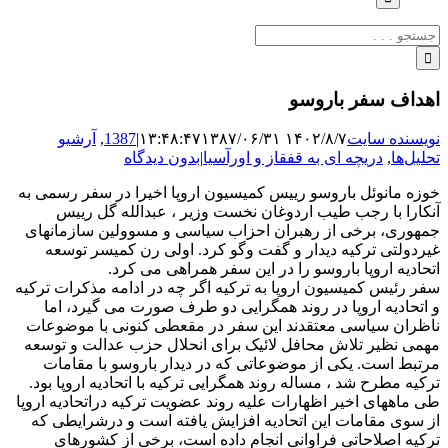
جستجو
برای:
اهداف سفر باروسو
نویسنده سایت
۱۴۰۲/۸/۷ ۱۳:۴۸:۴۷
۱۳۸۷/۰۶/۳۱
|
1387
,
آرشیو
تحلیل‌ها
,
دریچه ای به قفقاز و اورآسیا
|
بدون دیدگاه
خوزه مانوئل باروسو رییس کمیسیون اروپا اخیرا در سفر رسمی به
آنکارا با رجب طیب اردوغان نخست وزیر ، عبدالله گل رییس
جمهوری، برخی از رهبران احزاب سیاسی و مسوولین سازمانهای
غیردولتی ترکیه دیدار و گفت وگو کرد. اولی رن کمیسر توسعه
اتحادیه اروپا باروسو را در این سفر همراهی می کرد.
سفر رئیس کمیسیون اروپا به ترکیه اگر چه در ادامه مذکرات ترکیه
و اتحادیه اروپا در روند همگرایی دو طرف صورت می گیرد، اما
ناظران سیاسی معتقدند این سفر در مقعطی کنونی با موضوعات
مهمی نظیر تلاش محافل لائیک برای انحلال حزب عدالت و توسعه
مرتبط است. یکی از موضوعاتی که در دیدار باروسو با مقامات
ترکیه مطرح شد ، مساله روند همگرایی ترکیه با اتحادیه اروپا بود.
طی ماههای اخیر اظهارات علیه روند عضویت ترکیه دراتحادیه اروپا
از سوی مقامات این اتحادیه افزایش یافته است و درشرایطی که
ترکیه اصلاحاتی فراوانی انجام داده است، برخی از کشورهای