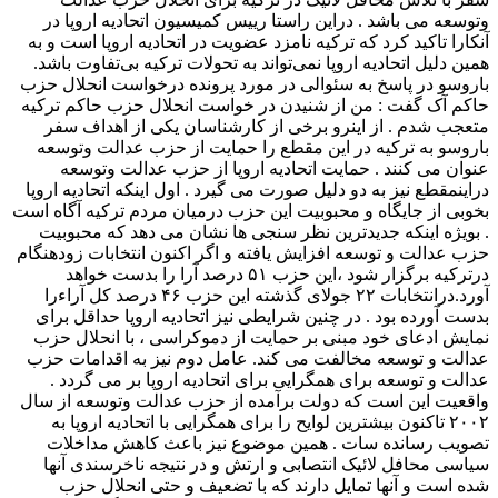
وتوسعه می باشد . دراین راستا رییس کمیسیون اتحادیه اروپا در
آنکارا تاکید کرد که ترکیه نامزد عضویت در اتحادیه اروپا است و به
همین دلیل اتحادیه اروپا نمی‌تواند به تحولات ترکیه بی‌تفاوت باشد.
باروسو در پاسخ به سئوالی در مورد پرونده درخواست انحلال حزب
حاکم آک گفت : من از شنیدن در خواست انحلال حزب حاکم ترکیه
متعجب شدم . از اینرو برخی از کارشناسان یکی از اهداف سفر
باروسو به ترکیه در این مقطع را حمایت از حزب عدالت وتوسعه
عنوان می کنند . حمایت اتحادیه اروپا از حزب عدالت وتوسعه
دراینمقطع نیز به دو دلیل صورت می گیرد . اول اینکه اتحادیه اروپا
بخوبی از جایگاه و محبوبیت این حزب درمیان مردم ترکیه آگاه است
. بویژه اینکه جدیدترین نظر سنجی ها نشان می دهد که محبوبیت
حزب عدالت و توسعه افزایش یافته و اگر اکنون انتخابات زودهنگام
درترکیه برگزار شود ،این حزب ۵۱ درصد آرا را بدست خواهد
آورد.درانتخابات ۲۲ جولای گذشته این حزب ۴۶ درصد کل آراءرا
بدست آورده بود . در چنین شرایطی نیز اتحادیه اروپا حداقل برای
نمایش ادعای خود مبنی بر حمایت از دموکراسی ، با انحلال حزب
عدالت و توسعه مخالفت می کند. عامل دوم نیز به اقدامات حزب
عدالت و توسعه برای همگرایی برای اتحادیه اروپا بر می گردد .
واقعیت این است که دولت برآمده از حزب عدالت وتوسعه از سال
۲۰۰۲ تاکنون بیشترین لوایح را برای همگرایی با اتحادیه اروپا به
تصویب رسانده سات . همین موضوع نیز باعث کاهش مداخلات
سیاسی محافل لائیک انتصابی و ارتش و در نتیجه ناخرسندی آنها
شده است و آنها تمایل دارند که با تضعیف و حتی انحلال حزب