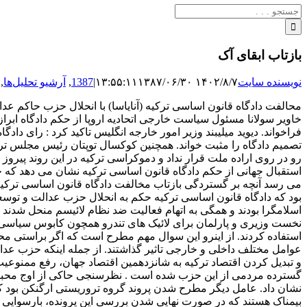
جستجو
برای:
بازتاب ابقای آک
نویسنده سایت
۱۴۰۲/۸/۷ ۱۳:۵۵:۱۱
۱۳۸۷/۰۶/۳۰
|
1387
,
آرشیو تحلیل‌ها
,
محالفت دادگاه قانون اساسی ترکیه (آنایاسا) با انحلال حزب حاکم عدا
خاویر سولانا مسئول سیاست خارجی اتحادیه اروپا از حکم دادگاه ابراز 
فراخواند. دیوید میلیبند وزیر امور خارجه انگلیس تاکید کرد : رای د
تصمیم دادگاه را مثبت خواند. همچنین کوکسال توپتان رئیس مجلس ترک
رو در روی اراده ملت قرار نداد و دموکراسی ترکیه در این روند پیروز 
استقبال جهانی از حکم دادگاه قانون اساسی ترکیه نشان می دهد که جا
می رسد آنچه بر گستردگی بازتاب مخالفت دادگاه قانون اساسی ترکیه ب
اسلامگرا بودند و همگی به اتهام فعالیت ضد نظام لائیسم منحل شدند
نخست وزیری و پارلمان برای لائیک های تندرو همچون کابوس سیاسی می
استفاده کردند. از اینرو این سوال مهم مطرح است که اگر براستی مح
عوامل مختلف داخلی و خارجی تاثیر گذاشتند. از جمله اینکه حزب عدال
و تبدیل کردن اقتصاد ترکیه به شانزدهمین اقتصاد جهان، رفع ممنوع
گسترده مردمی از این حزب شده است . نظرسنجی حاکی از اوج محبوبی
نشان داد. عامل دیگر مطرح شدن پروند گروه تروریستی ارگنکن بود که 
بیمناک هستند که در صورت نهایی شدن بررسی این پرونده، بارسوایی ب