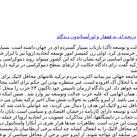
دریچه ای به قفقاز و اورآسیا
|
بدون دیدگاه
لت و توسعه (آک) بازتاب بسیار گسترده ای در جهان داشته است. بسیاری 
خرسندی کرد. اولی رن کمیسر امور توسعه اتحادیه اروپا نیز با ابراز خ
ادگاه قانون اساسی ترکیه نشان داد که این کشور میتواند روند دموکراس
یه گفت :رای دادگاه حکایت از ارتقای سطح دموکراسی در ترکیه دارد.
شد.
معه جهانی نیز بمانند اکثریت مردم ترکیه تلاشهای محافل لائیک برای 
ا انحلال آک افزوده است، غیر منتظره بودن این حکم برای اغلب محافل
بود که دادگاه قانون اساسی ترکیه حکم 
 . همان اتهامی که علیه حزب عدالت وتوسعه نیز وارد شد . ضمن اینک
 باشد. از اینرو نگاهی به تحولات شش سال اخیر ترکیه نشان می دهد 
افل تندرو لائیک این هدف را دنبال می کردند، چه عواملی باعث شد که
ت و توسعه دارای کارنامه درخشان اقتصادی و سیاسی است. پایان دادن ب
یت حجاب در دانشگاهها، آغاز مذاکرات عضویت در اتحادیه اروپا از 
ت این حزب است .تظاهرات صدها هزار نفری در آنکارا واستانبول در 
محافل لائیک را به انفعال کشاند چه اینکه برخی ازنظامیان بازنشسته
ی سابقه ای مواجه شوند، از اینرو حتی برخی از محافل سیاسی از نوعی 