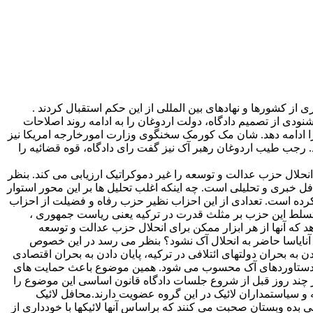
از کشورها و نهادهای بین المللی از این حکم استقبال کردند .
شنودی از تصمیم دادگاه، دولت اردوغان را به ادامه روند اصلاحات
ی را ادامه دهد. شان مک کورمک سخنگوی وزارت امورخارجه امریکا نیز
 رجب طیب اردوغان رهبر آک نیز گفت رای دادگاه، قوه قضائیه را
انحلال حزب عدالت و توسعه را غیر دموکراتیک ارزیابی می کند. بنظر
 خبری و تحلیلی است. چه اینکه اغلب تحلیل ها بر این محور استوار
به انحلال حزب عدالت و توسعه خواهد داد. این دادگاه اززمان تاسیس خود تاکنون ۲۴ حزب را منحل کرده است. تعدادی از این احزاب نظیر حزب رفاه و فضیلت از احزاب
ه تسلط این حزب بر مثلث قدرت در ترکیه یعنی ریاست جمهوری ،
که آنها از هر ابزار ممکن برای انحلال حزب عدالت و توسعه
 آنایاسا حاضر به انحلال آک نشود؟ بنظر می رسد در این خصوص
ه بحران دولتهای ائتلافی در ترکیه، پایان دادن به بحران اقتصادی
جمله دستاوردهای آک محسوب می شود. همین موضوع باعث حمایت های
چند روز قبل از شروع جلسات دادگاه قانون اساسی این موضوع را
 و سیاستمداران لائیک در این گروه عضویت دارند.محافل لائیک
بده وبستان صحبت می کنند که براساس آنها لائیکها با خودداری از