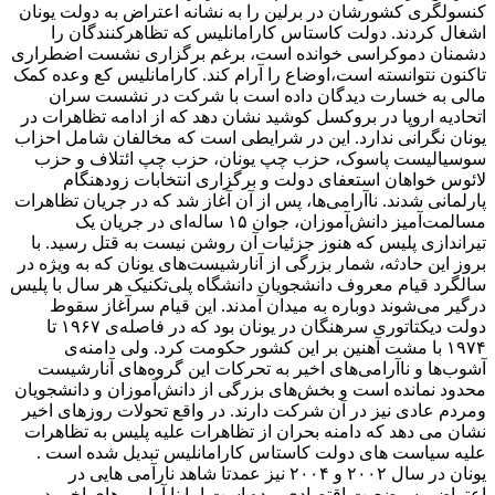
کنسولگری کشورشان در برلین را به نشانه اعتراض به دولت یونان
اشغال کردند. دولت کاستاس کارامانلیس که تظاهرکنندگان را
دشمنان دموکراسی خوانده است، برغم برگزاری نشست اضطراری
تاکنون نتوانسته است،اوضاع را آرام کند. کارامانلیس کع وعده کمک
مالی به خسارت دیدگان داده است با شرکت در نشست سران
اتحادیه اروپا در بروکسل کوشید نشان دهد که از ادامه تظاهرات در
یونان نگرانی ندارد. این در شرایطی است که مخالفان شامل احزاب
سوسیالیست پاسوک، حزب چپ یونان، حزب چپ ائتلاف و حزب
لائوس خواهان استعفای دولت و برگزاری انتخابات زودهنگام
پارلمانی شدند. ناآرامی‌ها، پس از آن آغاز شد که در جریان تظاهرات
مسالمت‌آمیز دانش‌آموزان، جوان ۱۵ ساله‌ای در جریان یک
تیراندازی پلیس که هنوز جزئیات آن روشن نیست به قتل رسید. با
بروز این حادثه‌‌‌، شمار بزرگی از آنارشیست‌های یونان که به ویژه در
سالگرد قیام معروف دانشجویان دانشگاه پلی‌تکنیک هر سال با پلیس
درگیر می‌شوند دوباره به میدان آمدند. این قیام سرآغاز سقوط
دولت دیکتاتوری سرهنگان در یونان بود که در فاصله‌ی ۱۹۶۷ تا
۱۹۷۴ با مشت آهنین بر این کشور حکومت کرد. ولی دامنه‌ی
آشوب‌ها و ناآرامی‌های اخیر به تحرکات این گروه‌های آنارشیست
محدود نمانده است و بخش‌های بزرگی از دانش‌آموزان و دانشجویان
ومردم عادی نیز در آن شرکت دارند. در واقع تحولات روزهای اخیر
نشان می دهد که دامنه بحران از تظاهرات علیه پلیس به تظاهرات
علیه سیاست های دولت کاستاس کارامانلیس تبدیل شده است .
یونان در سال ۲۰۰۲ و ۲۰۰۴ نیز عمدتا شاهد نارآمی هایی در
اعتراض به وضعیت اقتصادی بوده است اما نا آرامی های اخیر در