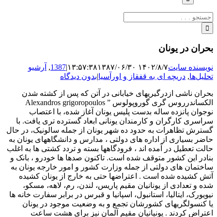
جستجو
برای:
بحران در یونان
نویسنده سایت
۱۴۰۲/۸/۷ ۱۳:۵۷:۳۸
۱۳۸۷/۰۶/۳۰
|
1387
,
آرشیو
تحلیل‌ها
,
دریچه ای به قفقاز و اورآسیا
|
بدون دیدگاه
بحران ناشی ازدرگیریهای خیابانی در آتن که پس از کشته شدن
الکساندرروس گری گوروپولوس ” Alexandros grigoropoulos
نوجوان پانزده ساله بدست پلیس یونان آغاز شده، با اعتصاب
سراسری کارگران و کارمندان یونانی ابعاد گسترده تری یافت. با
گسترش تظاهرات به حدود ده شهر یونان از جمله سالونیک، در حال
حاضر بسیاری از اداره های دولتی ، مدارس و دانشگاههای یونان به
حالت تعطیل در آمده اند ، فرودگاهها بسته و تردد کشتی ها به اغلب
بنادر این کشور متوقف شده است. تاکنون صدها ها خودرو ، بانک و
ساختمان های دولتی از جمله وزارت کشور و امور خارجه یونان به
آتش کشیده شده است . اعتراضها حتی به خارج از یونان کشیده
شده و تعدادی از یونانیان مقیم پاریس، لندن، رم، لاهه، مسکو،
نیویورک، ایتالیا، استانبول، اسپانیا و قبرس در برابر سفارت خانه ها
یا کنسولگریهای کشورشان تجمع و به وضعیت موجود در یونان
اعتراض کردند . یونیانیان مقیم آلمان نیز برای هشت ساعت