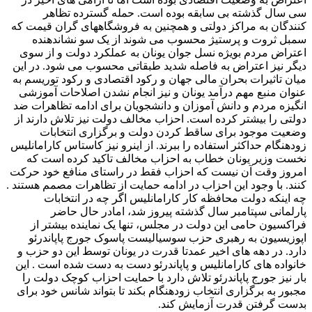
سی سال گذشته بی سابقه بوده است. حمله گسترده تظاهر
کنندگان به مراکز دولتی و همچنین به فروشگاههای گران قیمت که
سمبل ثروت و پرستیژ محسوب می شوند از یک سو نشاندهنده
اعتراض مردم بویژه نسل جوان یونان به عملکرد دولت و از سوی
دیگر نیز اعتراض به فاصله شدید طبقاتی محسوب می شود. در این
میان تاثیرات بحران مالی جهان و رکود اقتصادی و رکود توریسم به
عنوان منبع مهم درآمد یونان و نیز انجام نشدن اصلاحات آموزشی
انگیزه مردم و دانش آموزان و دانشجویان برای ادامه تظاهرات ضد
دولتی را بیشتر کرده است. احزاب مخالف دولت نیز تلاش دارند از
وضعیت موجود برای ساقط کردن دولت و برگزاری انتخابات
زودهنگام حداکثر استفاده را ببرند. از اینرو نیز کاستاس کارامانلیس
نخست وزیر یونان خطاب به احزاب مخالف تاکید کرده است که
امروز وقت آن نیست که احزاب فقط در راستای منافع خود حرکت
کنند. با وجود این احزاب در ادامه حمایت از تظاهرات مصمم هستند .
چه اینکه دولت محافظه کار کارامانلیس اگر چه در انتخابات
پارلمانی سپتامبر سال گذشته پیروز شد، امادر حال حاضر
فراکسیون حامی این دولت در مجلس، تنها یک نماینده بیشتر از
اپوزیسیون به رهبری حزب سوسیالیست پاسوک جورج پاپاندرئو
دارد. در دهه های اخیر عمدتا قدرت در یونان توسط این دو حزب و
خانواده های کارامانلیس و پاپاندرئو دست به دست شده است . این
بار نیز جورج پاپاندرئو تلاش دارد با حمایت احزاب کوچک دولت را
مجبور به برگزاری انتخاب زودهنگام بکند تا بتواند شانس خود برای
بدست گرفتن قدرت آزمایش کند.