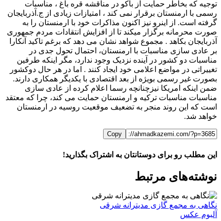
توجیه که بخاطر حمایت از باکو در مناقشه قره باغ ، مناسبات
رسمی با ارمنستان برقرار نمی کند ، امتیازات زیادی از ج.آذربایجان
گرفته است. از اینرو نیز اکنون مذاکرات خود با ارمنستان را به
صورت محرمانه برگزار میکند تا از افزایش انتقادات مردم جمهوری
آذربایجان بکاهد . مجموع شواهد نشان می دهد که برغم تاکید آنکارا
بر عادی سازی مناسبات با ارمنستان، احتمال تحول جدی در
مناسبات دو کشور در آینده نزدیک وجود ندارد، مگر اینکه طرفین
تغییراتی در مواضع اعلامی خود ایجاد کنند . اما در هر حال دوکشور
بصورت غیر رسمی بویژه از بعد اقتصادی با یکدیگر همکاری دارند.
ضمن اینکه امریکا نیزچنانچه رسما اعلام کرده از عادی سازی
مناسبات مناسبات ترکیه و ارمنستان حمایت می کند، چرا که معتقد
است که این روند منجر به تضعیف موقعیت روسیه در ارمنستان
خواهد شد.
Copy
این مطلب رو برای دوستانتان به اشتراک بگذارید!
WhatsApp
Facebook
Telegram
LinkedIn
X
ایمیل
نوشته‌‌های مرتبط
نگاهی به مجمع گازی مدیترانه شرقی
آلبوم عکس