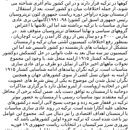
کوهها در ترکیه قرار دارند و در این کشور بنام آغری شناخته می
شوند، از جمله اختلافات میان دو کشور است. بعد از استقلال
ارمنستان بویژه دراواخر دوره ریاست جمهوری لئون ترپتروسیان
رئیس جمهوری اسبق این کشور( ۹۸- ۱۹۹۱)گامهایی بری عادی
سازی مناسبات با ترکیه برداشته شد اما این تلاشها با اعتراض
گروههای سیاسی و نهایتا استعفای ترپتروسیان متوقف شد . در
مارس ۲۰۰۰ و دو سال پس از روی کار آمدن رابرت کوچاریان ،
بمنظور رفع اختلافات کمیسیون آشَتی میان ترکیه و ارمنستان
متشکل از دیپلمات های بازنشسته دو کشور تاسیس شد اما این
کمیسیون نیز سه سال بعد به علت ناتوانی در حل کشمکش دوکشور
بر سر مساله کشتار ۱۹۱۵ ارامنه منحل شد. با وجود این مجموع
تحولات ماههای اخیر حاکی از تمایل دو طرف برای عادی سازی
مناسبات است. ترکیه نگران پیامدهای ادامه شناسایی کشتار ۱۹۱۵
ارامنه به عنوان نسل کشی از سوی کشورهای جهان و همچنین
نگران تبدیل شدن این موضوع به یکی از پیش شرط های عضویت
اش در اتحادیه اروپاست. از اینرو تمایل دارد با برگزاری مذاکرات
دوجانبه با ارمنستان به توافق دست یابد. ضمن اینکه برخی از محافل
ترکیه معتقدند نبود مناسبات رسمی با ارمنستان به حضور موثر
ترکیه در قفقاز ضربه زده و موجب بسیج لابی ارامنه درکشورهای
مختلف علیه آنکارا شده است. ترکیه در روند عادی سازی مناسبات
با ارمنستان اهداف اقتصادی را نیز دنبال می کند. مجموع این عوامل
نیز باعث شده است که ترکیه جزوء اولین کشورهایی باشد که
پیروزی سرژ سرکیسیان در انتخابات ریاست جمهوری ۱۹ فوریه
گذشته ارمنستان را بوی تبریک گفت. در مقابل ارمنستان نیز معتقد