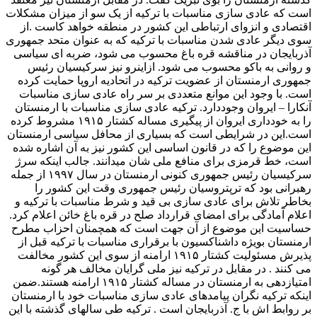
است که عادی سازی مناسبات با ترکیه از یک سو از میزان مشکلات
اقتصادی و انزوای ارتباطی این کشور در منطقه خواهد کاست .از
سوی دیگر عادی شدن مناسبات با ترکیه که به عنوان متحد جمهوری
آذربایجان در مناقشه قره باغ محسوب می شود، ضربه ای سیاسی
و روانی به باکو محسوب می شود. ازاینرو نیز سرکیسیان رئیس
جمهوری ارمنستان از عضویت ترکیه در اتحادیه اروپا حمایت کرده
است. با وجود این موانع متعددی بر سر راه عادی سازی مناسبات
آنکارا – ایروان وجوددارد. ترکیه عادی سازی مناسبات با ارمنستان
را به خودداری ایروان از پیگیری مساله کشتار ۱۹۱۵ مشروط کرده
است.این در شرایطی است که بسیاری از محافل سیاسی ارمنستان
این موضوع را که در قانون اساسی این کشور نیز به آن اشاره شده
است، خط قرمزی برای منافع ملی شان میدانند. جالب اینکه سرژ
سرکیسیان رئیس جمهوری کنونی ارمنستان در سال ۱۹۹۷ از جمله
رهبرانی بود که ترپتروسیان رئیس جمهوری وقت این کشور را
بخاطر تلاش برای عادی سازی بی قید و شرط مناسبات با ترکیه و
اعلام آمادگی برای امضای قرارداد صلح در قره باغ خائن اعلام کرد.
حساسیت این موضوع از آن جهت است که همچمنان احزاب مطرح
ارمنستان بویژه داشناکسیون با برقراری مناسبات با ترکیه قبل از
پذیرش مسئولیت کشتار ۱۹۱۵ ارامنه از سوی این کشور مخالفت
می کنند . در مقابل در ترکیه نیز ملی گرایان مخالف هر گونه
امتیازدهی به ارمنستان در مساله کشتار ۱۹۱۵ ارامنه هستند.ضمن
اینکه ترکیه نگران پیامدهای عادی سازی مناسبات خود با ارمنستان
بر روابط اش با ج. آذربایجان است . ترکیه طی سالهای گذشته با این