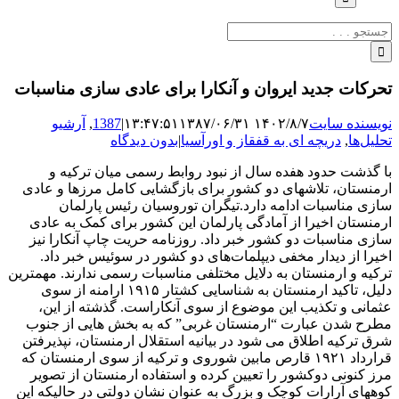
جستجو
برای:
تحرکات جدید ایروان و آنکارا برای عادی سازی مناسبات
نویسنده سایت
۱۴۰۲/۸/۷ ۱۳:۴۷:۵۱
۱۳۸۷/۰۶/۳۱
|
1387
,
آرشیو
تحلیل‌ها
,
دریچه ای به قفقاز و اورآسیا
|
بدون دیدگاه
با گذشت حدود هفده سال از نبود روابط رسمی میان ترکیه و
ارمنستان، تلاشهای دو کشور برای بازگشایی کامل مرزها و عادی
سازی مناسبات ادامه دارد.تیگران توروسیان رئیس پارلمان
ارمنستان اخیرا از آمادگی پارلمان این کشور برای کمک به عادی
سازی مناسبات دو کشور خبر داد. روزنامه حریت چاپ آنکارا نیز
اخیرا از دیدار مخفی دیپلمات‌های دو کشور در سوئیس خبر داد.
ترکیه و ارمنستان به دلایل مختلفی مناسبات رسمی ندارند. مهمترین
دلیل، تاکید ارمنستان به شناسایی کشتار ۱۹۱۵ ارامنه از سوی
عثمانی و تکذیب این موضوع از سوی آنکاراست. گذشته از این،
مطرح شدن عبارت “ارمنستان غربی” که به بخش هایی از جنوب
شرق ترکیه اطلاق می شود در بیانیه استقلال ارمنستان، نپذیرفتن
قرارداد ۱۹۲۱ قارص مابین شوروی و ترکیه از سوی ارمنستان که
مرز کنونی دوکشور را تعیین کرده و استفاده ارمنستان از تصویر
کوههای آرارات کوچک و بزرگ به عنوان نشان دولتی در حالیکه این