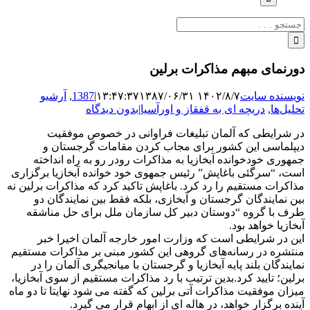
جستجو
برای:
دورنمای مبهم مذاکرات برلین
نویسنده سایت
۱۴۰۲/۸/۷ ۱۳:۴۷:۳۷
۱۳۸۷/۰۶/۳۱
|
1387
,
آرشیو
تحلیل‌ها
,
دریچه ای به قفقاز و اورآسیا
|
بدون دیدگاه
در شرایطی که آلمان تبلیغات فراوانی در خصوص موفقیت
دیپلماسی این کشور برای مجاب کردن مقامات گرجستان و
جمهوری خودخوانده آبخازیا به مذاکرات رودر رو به راه انداخته
است، “سرگئی باغاپش” رئیس جمهوی خود خوانده آبخازیا برگزاری
مذاکرات مستقیم را رد کرد. باغاپش تاکید کرد که مذاکرات برلین نه
بین نمایندگان گرجستان و آبخازی، بلکه فقط بین نمایندگان دو
طرف با گروه “دوستان دبیر کل سازمان ملل برای حل مناشقه
آبخازیا خواهد بود.
این در شرایطی است که وزارت امور خارجه آلمان اخیرا خبر
منتشره در رسانه‌های گروهی این کشور مبنی بر مذاکرات مستقیم
نمایندگان بلند پایه آبخازیا و گرجستان با میانجیگری آلمان را در
برلین؛ تایید کرد.بدین ترتیب با رد مذاکرات مستقیم از سوی آبخازیا،
میزان موفقیت مذاکرات آتی برلین که گفته می شود نهایتا تا دو ماه
آینده برگزار خواهد، در هاله ای از ابهام قرار می گیرد.