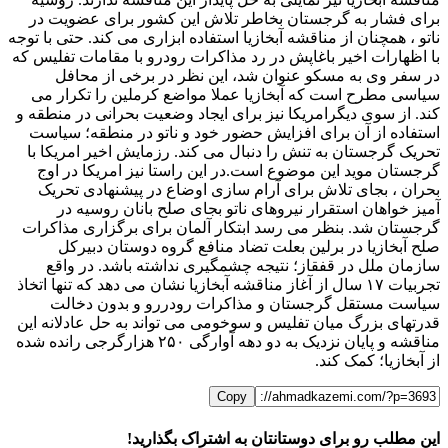
برای فشار به گرجستان بخاطر تلاش این کشور برای عضویت در
ناتو ، همچنان از مناقشه آبخازیا استفاده ابزاری می کند. حتی با توجه
با اظهارات اخیر باغاپش در رد مذاکرات رودرو با مقامات تفلیس که
در سفر وی به مسکو عنوان شد، این نظر در برخی از محافل
سیاسی مطرح است که آبخازیا عملا مواضع کرملین را تکرار می
کند. از سوی دیگرامریکا نیز برای ایجاد وضعیت بحرانی در منطقه و
استفاده از آن برای افزایش حضور خود و ناتو در منطقه؛ سیاست
تحریک گرجستان به تنش را دنبال می کند. رزمایش اخیر امریکا با
گرجستان موید این موضوع است.در این راستا نیز امریکا در اوج
بحران ، بجای تلاش برای آرام سازی اوضاع در پیشنهادی تحریک
آمیز خواهان استقرار نیروهای ناتو بجای صلح بانان روسیه در
گرجستان شد. بنظر می رسد ابتکار آلمان برای برگزاری مذاکرات
صلح آبخازیا در برلین بعلت تضاد منافع گروه دوستان دبیرکل
سازمان ملل در قفقاز؛ نتیجه چشمگیری نداشته باشد. در واقع
تجربیات ۱۷ سال از آغاز مناقشه آبخازیا نشان می دهد که تنها اتخاذ
سیاست مستقل گرجستان و مذاکرات رودررو و بدون دخالت
قدرتهای بزرگ میان تفلیس و سوخومی می تواند به حل عادلانه این
مناقشه و پایان نزدیک به دو دهه آوارگی ۲۵۰ هزارگرجی رانده شده
از آبخازیا؛ کمک کند.
Copy
این مطلب رو برای دوستانتان به اشتراک بگذارید!