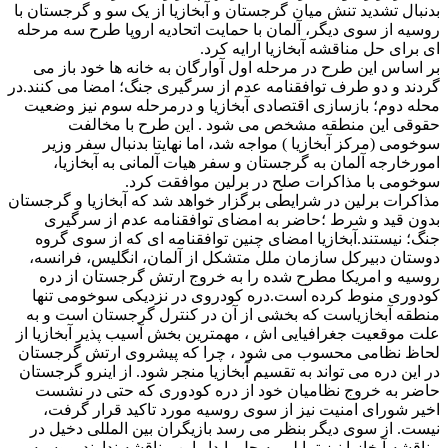
بدنبال تشدید تنش میان گرجستان و آبخازیا از یک سو و گرجستان با
روسیه از سوی دیگر، آلمان با حمایت اتحادیه اروپا طرح سه مرحله
ای برای حل مناقشه آبخازیا ارایه کرد.
بر اساس این طرح در مرحله اول آوارگان به خانه ها خود باز می
گردند و دو طرف توافقنامه عدم از سرگیری جنگ؛ امضا می کنند.در
محله دوم؛ بازسازی اقتصادی آبخازیا و درمرحله سوم نیز وضعیت
حقوقی این منطقه مشخص می شود . این طرح با مخالفت
سوخومی (مرکز آبخازیا ) مواجه شد، اما نهایتا بدنبال سفر وزیر
امورخارجه آلمان به گرجستان و سفر هیات آلمانی به آبخازیا،
سوخومی با مذاکرات صلح در برلین موافقت کرد.
مذاکرات برلین در شرایطی برگزار خواهد شد که آبخازیا و گرجستان
بدون قید و شرط ؛حاضر به امضای توافقنامه عدم از سرگیری
جنگ؛ نیستند.آبخازیا امضای چنین توافقنامه ای که از سوی گروه
دوستان دبیرکل سازمان ملل متشکل از آلمان، انگلیس، فرانسه،
روسیه و امریکا مطرح شده را به خروج ارتش گرجستان از دره
کودوری منوط کرده است.دره کودروی در نزدیکی سوخومی تنها
منطقه آبخازیاست که بخشی از آن در کنترل گرجستان است و به
علت موقعیت جغرافیایی اش ، مهمترین بخش آسیب پذیر آبخازیا از
لحاظ نظامی محسوب می شود ، چرا که پیشروی ارتش گرجستان
در این دره می تواند به تقسیم آبخازیا منجر شود. از اینرو گرجستان
حاضر به خروج نظامیان خود از دره کودوری که حتی در نشست
اخیر شورای امنیت نیز از سوی روسیه مورد تاکید قرار گرفت،
نیست. از سوی دیگر بنظر می رسد بازیگران بین المللی دخیل در
مناقشه آبخازیا نیز تمایلی به حل پایدار این مناقشه ندارند. روسیه